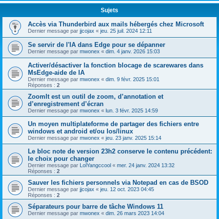
Sujets
Accès via Thunderbird aux mails hébergés chez Microsoft
Dernier message par
jjcojax
«
jeu. 25 juil. 2024 12:11
Se servir de l'IA dans Edge pour se dépanner
Dernier message par
mwonex
«
dim. 4 janv. 2026 15:03
Activer/désactiver la fonction blocage de scarewares dans
MsEdge-aide de IA
Dernier message par
mwonex
«
dim. 9 févr. 2025 15:01
Réponses :
2
ZoomIt est un outil de zoom, d’annotation et
d’enregistrement d’écran
Dernier message par
mwonex
«
lun. 3 févr. 2025 14:59
Un moyen multiplateforme de partager des fichiers entre
windows et android et/ou Ios/linux
Dernier message par
mwonex
«
jeu. 23 janv. 2025 15:14
Le bloc note de version 23h2 conserve le contenu précédent:
le choix pour changer
Dernier message par
LolYangccool
«
mer. 24 janv. 2024 13:32
Réponses :
2
Sauver les fichiers personnels via Notepad en cas de BSOD
Dernier message par
jjcojax
«
jeu. 12 oct. 2023 04:45
Réponses :
2
Séparateurs pour barre de tâche Windows 11
Dernier message par
mwonex
«
dim. 26 mars 2023 14:04