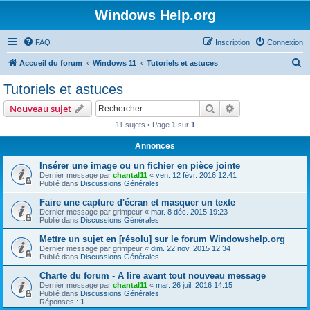
Windows Help.org
FAQ
Inscription
Connexion
R
Accueil du forum
Windows 11
Tutoriels et astuces
e
Tutoriels et astuces
c
Rechercher
Recherche avanc
Nouveau sujet
h
11 sujets • Page
1
sur
1
e
Annonces
r
c
Insérer une image ou un fichier en pièce jointe
Dernier message par
chantal11
«
ven. 12 févr. 2016 12:41
h
Publié dans
Discussions Générales
e
Faire une capture d'écran et masquer un texte
Dernier message par
grimpeur
«
mar. 8 déc. 2015 19:23
r
Publié dans
Discussions Générales
Mettre un sujet en [résolu] sur le forum Windowshelp.org
Dernier message par
grimpeur
«
dim. 22 nov. 2015 12:34
Publié dans
Discussions Générales
Charte du forum - A lire avant tout nouveau message
Dernier message par
chantal11
«
mar. 26 juil. 2016 14:15
Publié dans
Discussions Générales
Réponses :
1