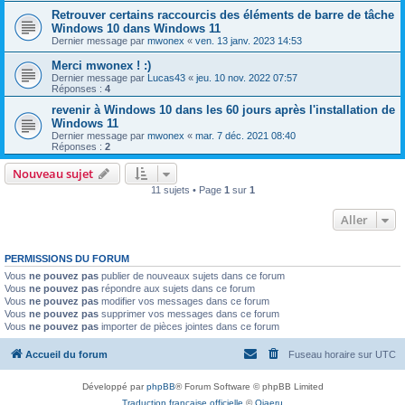
Retrouver certains raccourcis des éléments de barre de tâche
Windows 10 dans Windows 11
Dernier message par
mwonex
«
ven. 13 janv. 2023 14:53
Merci mwonex ! :)
Dernier message par
Lucas43
«
jeu. 10 nov. 2022 07:57
Réponses :
4
revenir à Windows 10 dans les 60 jours après l'installation de
Windows 11
Dernier message par
mwonex
«
mar. 7 déc. 2021 08:40
Réponses :
2
Nouveau sujet
11 sujets • Page
1
sur
1
Aller
PERMISSIONS DU FORUM
Vous
ne pouvez pas
publier de nouveaux sujets dans ce forum
Vous
ne pouvez pas
répondre aux sujets dans ce forum
Vous
ne pouvez pas
modifier vos messages dans ce forum
Vous
ne pouvez pas
supprimer vos messages dans ce forum
Vous
ne pouvez pas
importer de pièces jointes dans ce forum
Accueil du forum
Fuseau horaire sur
UTC
Développé par
phpBB
® Forum Software © phpBB Limited
Traduction française officielle
©
Qiaeru