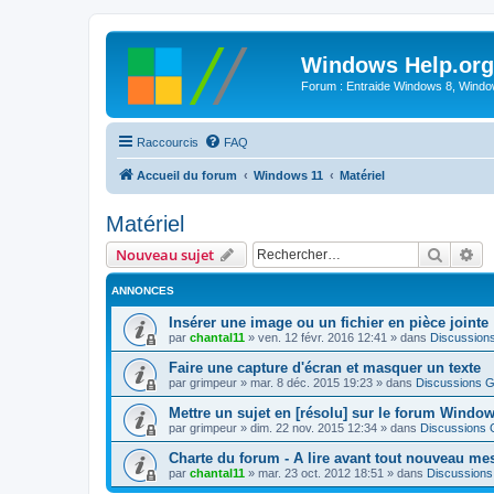
Windows Help.org
Forum : Entraide Windows 8, Windows
Raccourcis
FAQ
Accueil du forum
Windows 11
Matériel
Matériel
Recher
Re
Nouveau sujet
ANNONCES
Insérer une image ou un fichier en pièce jointe
par
chantal11
»
ven. 12 févr. 2016 12:41
» dans
Discussion
Faire une capture d'écran et masquer un texte
par
grimpeur
»
mar. 8 déc. 2015 19:23
» dans
Discussions G
Mettre un sujet en [résolu] sur le forum Windo
par
grimpeur
»
dim. 22 nov. 2015 12:34
» dans
Discussions 
Charte du forum - A lire avant tout nouveau me
par
chantal11
»
mar. 23 oct. 2012 18:51
» dans
Discussions