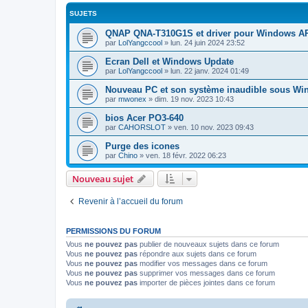
SUJETS
QNAP QNA-T310G1S et driver pour Windows 
par
LolYangccool
»
lun. 24 juin 2024 23:52
Ecran Dell et Windows Update
par
LolYangccool
»
lun. 22 janv. 2024 01:49
Nouveau PC et son système inaudible sous Wi
par
mwonex
»
dim. 19 nov. 2023 10:43
bios Acer PO3-640
par
CAHORSLOT
»
ven. 10 nov. 2023 09:43
Purge des icones
par
Chino
»
ven. 18 févr. 2022 06:23
Nouveau sujet
Revenir à l’accueil du forum
PERMISSIONS DU FORUM
Vous
ne pouvez pas
publier de nouveaux sujets dans ce forum
Vous
ne pouvez pas
répondre aux sujets dans ce forum
Vous
ne pouvez pas
modifier vos messages dans ce forum
Vous
ne pouvez pas
supprimer vos messages dans ce forum
Vous
ne pouvez pas
importer de pièces jointes dans ce forum