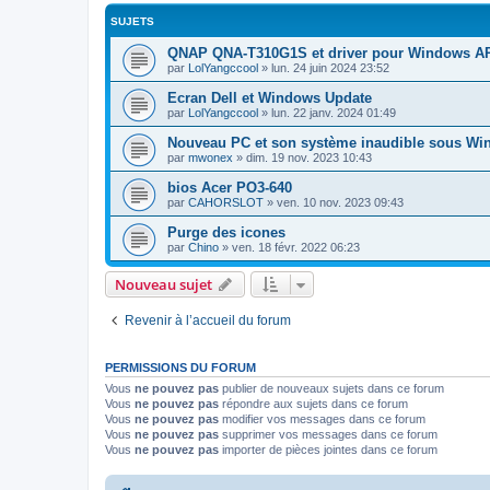
SUJETS
QNAP QNA-T310G1S et driver pour Windows 
par
LolYangccool
»
lun. 24 juin 2024 23:52
Ecran Dell et Windows Update
par
LolYangccool
»
lun. 22 janv. 2024 01:49
Nouveau PC et son système inaudible sous Wi
par
mwonex
»
dim. 19 nov. 2023 10:43
bios Acer PO3-640
par
CAHORSLOT
»
ven. 10 nov. 2023 09:43
Purge des icones
par
Chino
»
ven. 18 févr. 2022 06:23
Nouveau sujet
Revenir à l’accueil du forum
PERMISSIONS DU FORUM
Vous
ne pouvez pas
publier de nouveaux sujets dans ce forum
Vous
ne pouvez pas
répondre aux sujets dans ce forum
Vous
ne pouvez pas
modifier vos messages dans ce forum
Vous
ne pouvez pas
supprimer vos messages dans ce forum
Vous
ne pouvez pas
importer de pièces jointes dans ce forum