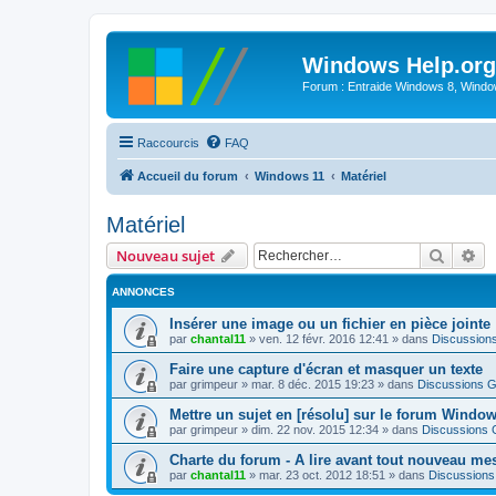
Windows Help.org
Forum : Entraide Windows 8, Windows
Raccourcis
FAQ
Accueil du forum
Windows 11
Matériel
Matériel
Recher
Re
Nouveau sujet
ANNONCES
Insérer une image ou un fichier en pièce jointe
par
chantal11
»
ven. 12 févr. 2016 12:41
» dans
Discussion
Faire une capture d'écran et masquer un texte
par
grimpeur
»
mar. 8 déc. 2015 19:23
» dans
Discussions G
Mettre un sujet en [résolu] sur le forum Windo
par
grimpeur
»
dim. 22 nov. 2015 12:34
» dans
Discussions 
Charte du forum - A lire avant tout nouveau me
par
chantal11
»
mar. 23 oct. 2012 18:51
» dans
Discussions