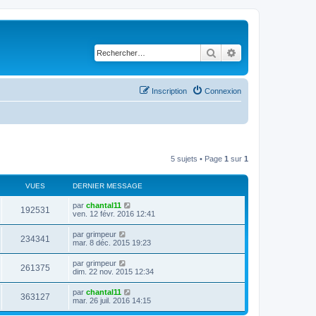
Rechercher
Recherche avancé
Inscription
Connexion
5 sujets • Page
1
sur
1
VUES
DERNIER MESSAGE
D
par
chantal11
V
192531
e
ven. 12 févr. 2016 12:41
r
u
n
D
par
grimpeur
V
234341
i
e
mar. 8 déc. 2015 19:23
e
e
r
r
u
n
D
par
grimpeur
s
m
V
261375
i
e
dim. 22 nov. 2015 12:34
e
e
e
r
s
r
u
n
s
D
par
chantal11
s
m
V
363127
i
a
e
mar. 26 juil. 2016 14:15
e
e
e
g
r
s
r
u
e