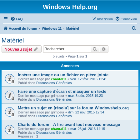
Windows Help.org
FAQ
Inscription
Connexion
R
Accueil du forum
Windows 11
Matériel
e
Matériel
c
Rechercher
Recherche avanc
Nouveau sujet
h
5 sujets • Page
1
sur
1
e
Annonces
r
c
Insérer une image ou un fichier en pièce jointe
Dernier message par
chantal11
«
ven. 12 févr. 2016 12:41
h
Publié dans
Discussions Générales
e
Faire une capture d'écran et masquer un texte
Dernier message par
grimpeur
«
mar. 8 déc. 2015 19:23
r
Publié dans
Discussions Générales
Mettre un sujet en [résolu] sur le forum Windowshelp.org
Dernier message par
grimpeur
«
dim. 22 nov. 2015 12:34
Publié dans
Discussions Générales
Charte du forum - A lire avant tout nouveau message
Dernier message par
chantal11
«
mar. 26 juil. 2016 14:15
Publié dans
Discussions Générales
Réponses :
1