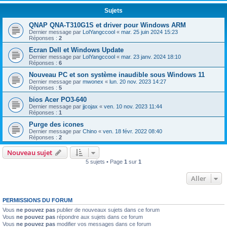
Sujets
QNAP QNA-T310G1S et driver pour Windows ARM
Dernier message par
LolYangccool
«
mar. 25 juin 2024 15:23
Réponses :
2
Ecran Dell et Windows Update
Dernier message par
LolYangccool
«
mar. 23 janv. 2024 18:10
Réponses :
6
Nouveau PC et son système inaudible sous Windows 11
Dernier message par
mwonex
«
lun. 20 nov. 2023 14:27
Réponses :
5
bios Acer PO3-640
Dernier message par
jjcojax
«
ven. 10 nov. 2023 11:44
Réponses :
1
Purge des icones
Dernier message par
Chino
«
ven. 18 févr. 2022 08:40
Réponses :
2
Nouveau sujet
5 sujets • Page
1
sur
1
Aller
PERMISSIONS DU FORUM
Vous
ne pouvez pas
publier de nouveaux sujets dans ce forum
Vous
ne pouvez pas
répondre aux sujets dans ce forum
Vous
ne pouvez pas
modifier vos messages dans ce forum