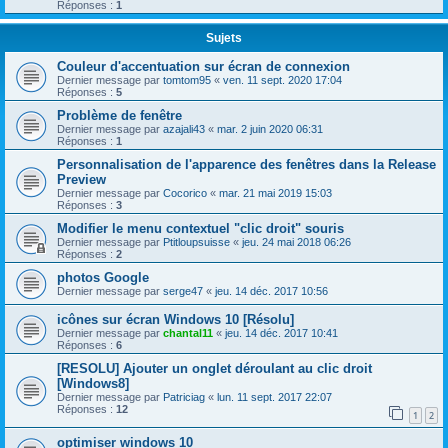
Réponses :
1
Sujets
Couleur d'accentuation sur écran de connexion
Dernier message par
tomtom95
«
ven. 11 sept. 2020 17:04
Réponses :
5
Problème de fenêtre
Dernier message par
azajali43
«
mar. 2 juin 2020 06:31
Réponses :
1
Personnalisation de l'apparence des fenêtres dans la Release
Preview
Dernier message par
Cocorico
«
mar. 21 mai 2019 15:03
Réponses :
3
Modifier le menu contextuel "clic droit" souris
Dernier message par
Ptitloupsuisse
«
jeu. 24 mai 2018 06:26
Réponses :
2
photos Google
Dernier message par
serge47
«
jeu. 14 déc. 2017 10:56
icônes sur écran Windows 10 [Résolu]
Dernier message par
chantal11
«
jeu. 14 déc. 2017 10:41
Réponses :
6
[RESOLU] Ajouter un onglet déroulant au clic droit
[Windows8]
Dernier message par
Patriciag
«
lun. 11 sept. 2017 22:07
Réponses :
12
1
2
optimiser windows 10