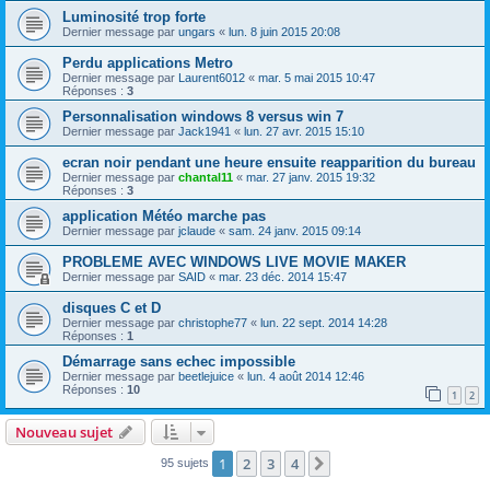
Luminosité trop forte
Dernier message par
ungars
«
lun. 8 juin 2015 20:08
Perdu applications Metro
Dernier message par
Laurent6012
«
mar. 5 mai 2015 10:47
Réponses :
3
Personnalisation windows 8 versus win 7
Dernier message par
Jack1941
«
lun. 27 avr. 2015 15:10
ecran noir pendant une heure ensuite reapparition du bureau
Dernier message par
chantal11
«
mar. 27 janv. 2015 19:32
Réponses :
3
application Météo marche pas
Dernier message par
jclaude
«
sam. 24 janv. 2015 09:14
PROBLEME AVEC WINDOWS LIVE MOVIE MAKER
Dernier message par
SAID
«
mar. 23 déc. 2014 15:47
disques C et D
Dernier message par
christophe77
«
lun. 22 sept. 2014 14:28
Réponses :
1
Démarrage sans echec impossible
Dernier message par
beetlejuice
«
lun. 4 août 2014 12:46
Réponses :
10
1
2
Nouveau sujet
1
2
3
4
Suivant
95 sujets