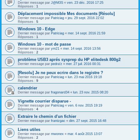
Dernier message par
J@M3S
«
ven. 23 déc. 2016 17:25
Réponses :
1
Déplacement impossible Mes documents [Résolu]
Dernier message par
Patriciag
«
jeu. 29 sept. 2016 22:02
Réponses :
5
Windows 10 - Edge
Dernier message par
Patriciag
«
mer. 14 sept. 2016 21:59
Réponses :
1
Windows 10 - mot de passe
Dernier message par
ym21
«
mer. 14 sept. 2016 13:56
Réponses :
2
problème USB3 aprés sysprep du HP elitedesk 800g2
Dernier message par
pedra'z
«
mer. 27 juil. 2016 00:31
[Resolu] Je ne peux ecrire dans le registre ?
Dernier message par
Patriciag
«
lun. 23 mai 2016 19:18
Réponses :
9
calendrier
Dernier message par
fragonard34
«
lun. 23 nov. 2015 08:20
Vignette courrier disparue -
Dernier message par
Patriciag
«
ven. 6 nov. 2015 19:19
Réponses :
4
Extraire le chemin d'un fichier
Dernier message par
frantzgac
«
dim. 27 sept. 2015 16:48
Liens utiles
Dernier message par
mwonex
«
mar. 4 août 2015 13:07
Réponses :
2