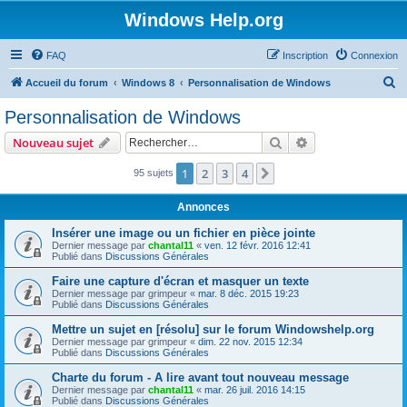
Windows Help.org
FAQ
Inscription
Connexion
R
Accueil du forum
Windows 8
Personnalisation de Windows
e
Personnalisation de Windows
c
Rechercher
Recherche avanc
Nouveau sujet
h
e
1
2
3
4
Suivant
95 sujets
r
Annonces
c
Insérer une image ou un fichier en pièce jointe
h
Dernier message par
chantal11
«
ven. 12 févr. 2016 12:41
Publié dans
Discussions Générales
e
r
Faire une capture d'écran et masquer un texte
Dernier message par
grimpeur
«
mar. 8 déc. 2015 19:23
Publié dans
Discussions Générales
Mettre un sujet en [résolu] sur le forum Windowshelp.org
Dernier message par
grimpeur
«
dim. 22 nov. 2015 12:34
Publié dans
Discussions Générales
Charte du forum - A lire avant tout nouveau message
Dernier message par
chantal11
«
mar. 26 juil. 2016 14:15
Publié dans
Discussions Générales