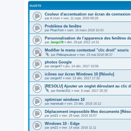
SUJETS
Couleur d'accentuation sur écran de connexion
par
A.User
»
ven. 11 sept. 2020 09:26
Problème de fenêtre
par
PhanTom
»
sam. 16 mars 2019 10:43
Personnalisation de l'apparence des fenêtres d
par
Jango78
»
dim. 29 juil. 2012 14:31
Modifier le menu contextuel "clic droit" souris
par
Ptitloupsuisse
»
mer. 23 mai 2018 08:37
photos Google
par
serge47
»
jeu. 14 déc. 2017 10:56
icônes sur écran Windows 10 [Résolu]
par
serge47
»
mer. 13 déc. 2017 17:32
[RESOLU] Ajouter un onglet déroulant au clic d
par
Kentin331
»
mer. 6 sept. 2017 20:33
optimiser windows 10
par
mareisab
»
ven. 23 déc. 2016 16:12
Déplacement impossible Mes documents [Réso
par
ym21
»
mer. 28 sept. 2016 15:57
Windows 10 - Edge
par
ym21
»
mer. 14 sept. 2016 11:11