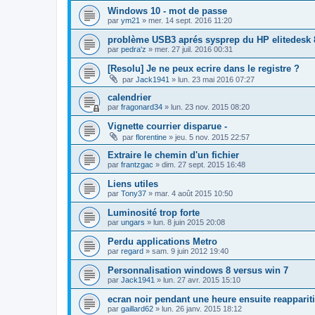
Windows 10 - mot de passe
par
ym21
»
mer. 14 sept. 2016 11:20
problème USB3 aprés sysprep du HP elitedesk
par
pedra'z
»
mer. 27 juil. 2016 00:31
[Resolu] Je ne peux ecrire dans le registre ?
par
Jack1941
»
lun. 23 mai 2016 07:27
calendrier
par
fragonard34
»
lun. 23 nov. 2015 08:20
Vignette courrier disparue -
par
florentine
»
jeu. 5 nov. 2015 22:57
Extraire le chemin d'un fichier
par
frantzgac
»
dim. 27 sept. 2015 16:48
Liens utiles
par
Tony37
»
mar. 4 août 2015 10:50
Luminosité trop forte
par
ungars
»
lun. 8 juin 2015 20:08
Perdu applications Metro
par
regard
»
sam. 9 juin 2012 19:40
Personnalisation windows 8 versus win 7
par
Jack1941
»
lun. 27 avr. 2015 15:10
ecran noir pendant une heure ensuite reapparit
par
gaillard62
»
lun. 26 janv. 2015 18:12