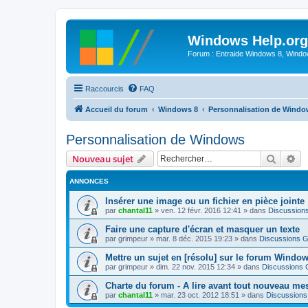
Windows Help.org
Forum : Entraide Windows 8, Windows
Raccourcis
FAQ
Accueil du forum
Windows 8
Personnalisation de Wind
Personnalisation de Windows
Recher
Re
Nouveau sujet
ANNONCES
Insérer une image ou un fichier en pièce jointe
par
chantal11
»
ven. 12 févr. 2016 12:41
» dans
Discussion
Faire une capture d'écran et masquer un texte
par
grimpeur
»
mar. 8 déc. 2015 19:23
» dans
Discussions G
Mettre un sujet en [résolu] sur le forum Windo
par
grimpeur
»
dim. 22 nov. 2015 12:34
» dans
Discussions 
Charte du forum - A lire avant tout nouveau me
par
chantal11
»
mar. 23 oct. 2012 18:51
» dans
Discussions