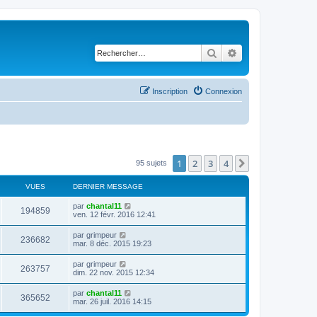
Rechercher
Recherche avancé
Inscription
Connexion
1
2
3
4
Suivant
95 sujets
VUES
DERNIER MESSAGE
D
par
chantal11
V
194859
e
ven. 12 févr. 2016 12:41
r
u
n
D
par
grimpeur
V
236682
i
e
mar. 8 déc. 2015 19:23
e
e
r
r
u
n
D
par
grimpeur
s
m
V
263757
i
e
dim. 22 nov. 2015 12:34
e
e
e
r
s
r
u
n
s
D
par
chantal11
s
m
V
365652
i
a
e
mar. 26 juil. 2016 14:15
e
e
e
g
r
s
r
u
e