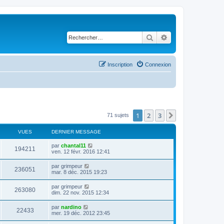
Rechercher
Recherche avancé
Inscription
Connexion
1
2
3
Suivant
71 sujets
VUES
DERNIER MESSAGE
D
par
chantal11
V
194211
e
ven. 12 févr. 2016 12:41
r
u
n
D
par
grimpeur
V
236051
i
e
mar. 8 déc. 2015 19:23
e
e
r
r
u
n
D
par
grimpeur
s
m
V
263080
i
e
dim. 22 nov. 2015 12:34
e
e
e
r
s
r
u
n
s
D
par
nardino
s
m
V
22433
i
a
e
mer. 19 déc. 2012 23:45
e
e
e
g
r
s
r
u
e