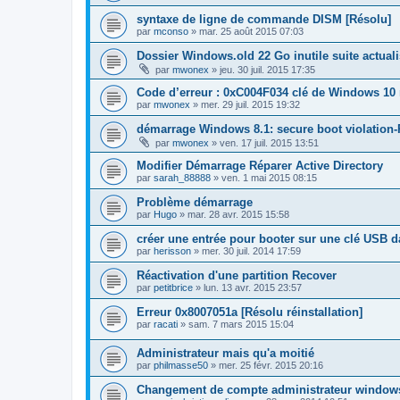
syntaxe de ligne de commande DISM [Résolu]
par
mconso
»
mar. 25 août 2015 07:03
Dossier Windows.old 22 Go inutile suite actua
par
mwonex
»
jeu. 30 juil. 2015 17:35
Code d’erreur : 0xC004F034 clé de Windows 1
par
mwonex
»
mer. 29 juil. 2015 19:32
démarrage Windows 8.1: secure boot violatio
par
mwonex
»
ven. 17 juil. 2015 13:51
Modifier Démarrage Réparer Active Directory
par
sarah_88888
»
ven. 1 mai 2015 08:15
Problème démarrage
par
Hugo
»
mar. 28 avr. 2015 15:58
créer une entrée pour booter sur une clé USB
par
herisson
»
mer. 30 juil. 2014 17:59
Réactivation d'une partition Recover
par
petitbrice
»
lun. 13 avr. 2015 23:57
Erreur 0x8007051a [Résolu réinstallation]
par
racati
»
sam. 7 mars 2015 15:04
Administrateur mais qu'a moitié
par
philmasse50
»
mer. 25 févr. 2015 20:16
Changement de compte administrateur window