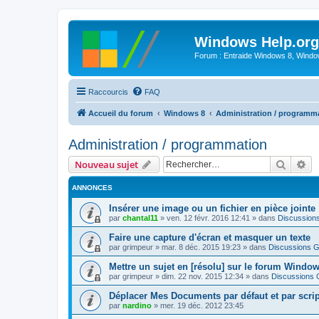
Windows Help.org
Forum : Entraide Windows 8, Windows
Raccourcis
FAQ
Accueil du forum
Windows 8
Administration / programm
Administration / programmation
Recher
Re
Nouveau sujet
ANNONCES
Insérer une image ou un fichier en pièce jointe
par
chantal11
»
ven. 12 févr. 2016 12:41
» dans
Discussion
Faire une capture d'écran et masquer un texte
par
grimpeur
»
mar. 8 déc. 2015 19:23
» dans
Discussions G
Mettre un sujet en [résolu] sur le forum Windo
par
grimpeur
»
dim. 22 nov. 2015 12:34
» dans
Discussions 
Déplacer Mes Documents par défaut et par scrip
par
nardino
»
mer. 19 déc. 2012 23:45