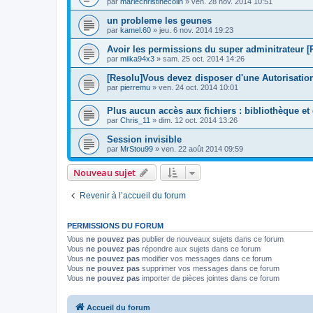
par
mariechristinecolin
»
ven. 28 nov. 2014 10:51
un probleme les geunes
par
kamel.60
»
jeu. 6 nov. 2014 19:23
Avoir les permissions du super adminitrateur [
par
miika94x3
»
sam. 25 oct. 2014 14:26
[Resolu]Vous devez disposer d'une Autorisatio
par
pierremu
»
ven. 24 oct. 2014 10:01
Plus aucun accès aux fichiers : bibliothèque et
par
Chris_11
»
dim. 12 oct. 2014 13:26
Session invisible
par
MrStou99
»
ven. 22 août 2014 09:59
Nouveau sujet
Revenir à l’accueil du forum
PERMISSIONS DU FORUM
Vous
ne pouvez pas
publier de nouveaux sujets dans ce forum
Vous
ne pouvez pas
répondre aux sujets dans ce forum
Vous
ne pouvez pas
modifier vos messages dans ce forum
Vous
ne pouvez pas
supprimer vos messages dans ce forum
Vous
ne pouvez pas
importer de pièces jointes dans ce forum
Accueil du forum