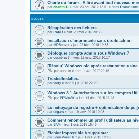
Charte du forum - A lire avant tout nouveau me
par
chantal11
»
mar. 23 oct. 2012 18:51
» dans
Discussions
SUJETS
Récupération des fichiers
par
RAKO
»
dim. 29 mai 2016 20:35
Installation d'imprimante sans droits admin
par
MDBeaver
»
jeu. 22 févr. 2018 19:33
Débloquer compte admin sous Windows 7
par
cocobruz7
»
ven. 12 janv. 2018 10:17
[Résolu] Windows old après restauration usine
par
anne.m
»
sam. 1 avr. 2017 22:15
TrustedInstaller...
par
faery
»
mar. 5 juil. 2016 22:20
Windows 8.1 Autorisations sur les comptes Util
par
PPWinWin
»
lun. 14 déc. 2015 21:43
Le nettoyage du registre + optimisation du pc [
par
ungars
»
mar. 19 janv. 2016 10:03
Comment renommer un profil utilisateur au ni
par
SAM
»
jeu. 1 oct. 2015 18:46
Fichier impossible à supprimer
par
LouisMarieTls
»
jeu. 1 oct. 2015 12:10