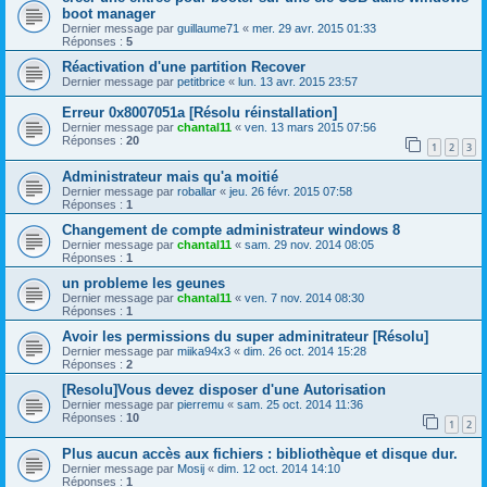
boot manager
Dernier message par
guillaume71
«
mer. 29 avr. 2015 01:33
Réponses :
5
Réactivation d'une partition Recover
Dernier message par
petitbrice
«
lun. 13 avr. 2015 23:57
Erreur 0x8007051a [Résolu réinstallation]
Dernier message par
chantal11
«
ven. 13 mars 2015 07:56
Réponses :
20
1
2
3
Administrateur mais qu'a moitié
Dernier message par
roballar
«
jeu. 26 févr. 2015 07:58
Réponses :
1
Changement de compte administrateur windows 8
Dernier message par
chantal11
«
sam. 29 nov. 2014 08:05
Réponses :
1
un probleme les geunes
Dernier message par
chantal11
«
ven. 7 nov. 2014 08:30
Réponses :
1
Avoir les permissions du super adminitrateur [Résolu]
Dernier message par
miika94x3
«
dim. 26 oct. 2014 15:28
Réponses :
2
[Resolu]Vous devez disposer d'une Autorisation
Dernier message par
pierremu
«
sam. 25 oct. 2014 11:36
Réponses :
10
1
2
Plus aucun accès aux fichiers : bibliothèque et disque dur.
Dernier message par
Mosij
«
dim. 12 oct. 2014 14:10
Réponses :
1