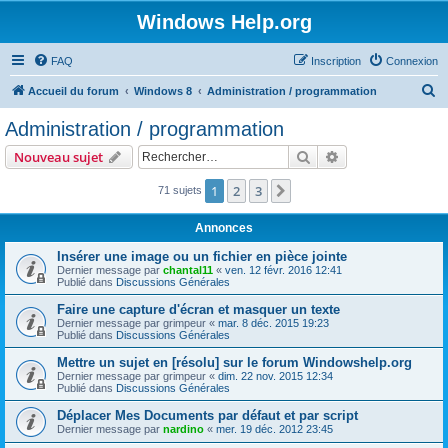
Windows Help.org
FAQ
Inscription
Connexion
R
Accueil du forum
Windows 8
Administration / programmation
e
Administration / programmation
c
Rechercher
Recherche avanc
Nouveau sujet
h
e
1
2
3
Suivant
71 sujets
r
Annonces
c
Insérer une image ou un fichier en pièce jointe
h
Dernier message par
chantal11
«
ven. 12 févr. 2016 12:41
Publié dans
Discussions Générales
e
r
Faire une capture d'écran et masquer un texte
Dernier message par
grimpeur
«
mar. 8 déc. 2015 19:23
Publié dans
Discussions Générales
Mettre un sujet en [résolu] sur le forum Windowshelp.org
Dernier message par
grimpeur
«
dim. 22 nov. 2015 12:34
Publié dans
Discussions Générales
Déplacer Mes Documents par défaut et par script
Dernier message par
nardino
«
mer. 19 déc. 2012 23:45