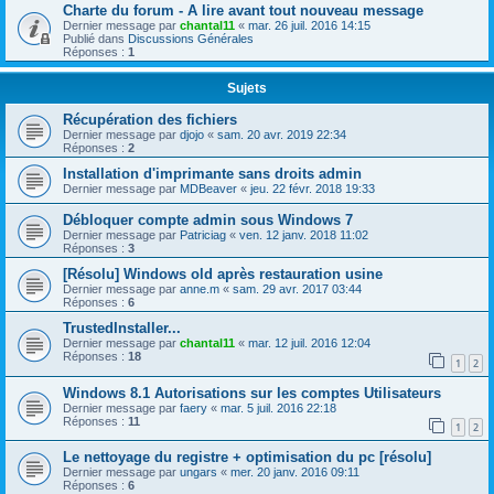
Charte du forum - A lire avant tout nouveau message
Dernier message par
chantal11
«
mar. 26 juil. 2016 14:15
Publié dans
Discussions Générales
Réponses :
1
Sujets
Récupération des fichiers
Dernier message par
djojo
«
sam. 20 avr. 2019 22:34
Réponses :
2
Installation d'imprimante sans droits admin
Dernier message par
MDBeaver
«
jeu. 22 févr. 2018 19:33
Débloquer compte admin sous Windows 7
Dernier message par
Patriciag
«
ven. 12 janv. 2018 11:02
Réponses :
3
[Résolu] Windows old après restauration usine
Dernier message par
anne.m
«
sam. 29 avr. 2017 03:44
Réponses :
6
TrustedInstaller...
Dernier message par
chantal11
«
mar. 12 juil. 2016 12:04
Réponses :
18
1
2
Windows 8.1 Autorisations sur les comptes Utilisateurs
Dernier message par
faery
«
mar. 5 juil. 2016 22:18
Réponses :
11
1
2
Le nettoyage du registre + optimisation du pc [résolu]
Dernier message par
ungars
«
mer. 20 janv. 2016 09:11
Réponses :
6