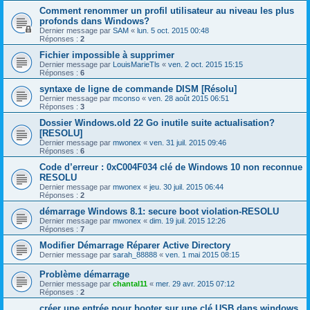
Comment renommer un profil utilisateur au niveau les plus
profonds dans Windows?
Dernier message par
SAM
«
lun. 5 oct. 2015 00:48
Réponses :
2
Fichier impossible à supprimer
Dernier message par
LouisMarieTls
«
ven. 2 oct. 2015 15:15
Réponses :
6
syntaxe de ligne de commande DISM [Résolu]
Dernier message par
mconso
«
ven. 28 août 2015 06:51
Réponses :
3
Dossier Windows.old 22 Go inutile suite actualisation?
[RESOLU]
Dernier message par
mwonex
«
ven. 31 juil. 2015 09:46
Réponses :
6
Code d’erreur : 0xC004F034 clé de Windows 10 non reconnue
RESOLU
Dernier message par
mwonex
«
jeu. 30 juil. 2015 06:44
Réponses :
2
démarrage Windows 8.1: secure boot violation-RESOLU
Dernier message par
mwonex
«
dim. 19 juil. 2015 12:26
Réponses :
7
Modifier Démarrage Réparer Active Directory
Dernier message par
sarah_88888
«
ven. 1 mai 2015 08:15
Problème démarrage
Dernier message par
chantal11
«
mer. 29 avr. 2015 07:12
Réponses :
2
créer une entrée pour booter sur une clé USB dans windows