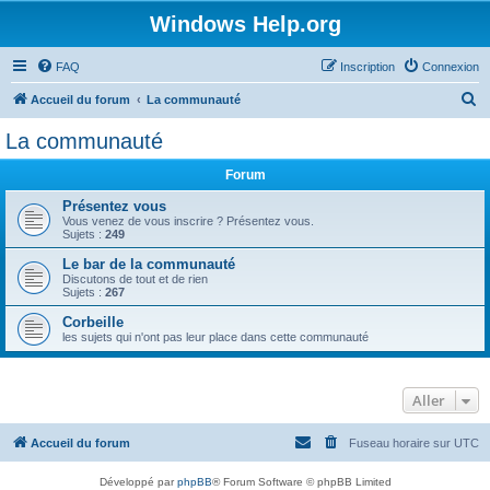
Windows Help.org
FAQ
Inscription
Connexion
R
Accueil du forum
La communauté
e
La communauté
c
Forum
h
e
Présentez vous
Vous venez de vous inscrire ? Présentez vous.
r
Sujets :
249
c
Le bar de la communauté
Discutons de tout et de rien
h
Sujets :
267
e
Corbeille
r
les sujets qui n'ont pas leur place dans cette communauté
Aller
Accueil du forum
Fuseau horaire sur
UTC
Développé par
phpBB
® Forum Software © phpBB Limited