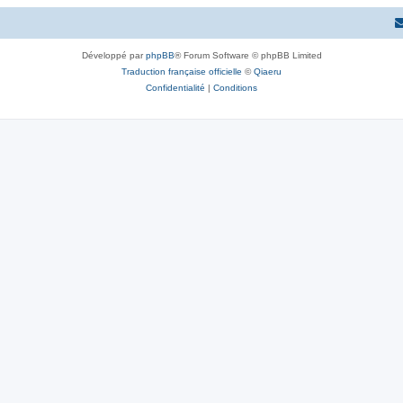
s
t
s
Développé par
phpBB
® Forum Software © phpBB Limited
Traduction française officielle
©
Qiaeru
Confidentialité
|
Conditions