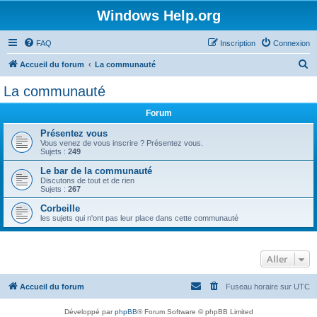
Windows Help.org
FAQ
Inscription
Connexion
R
Accueil du forum
La communauté
e
La communauté
c
Forum
h
e
Présentez vous
Vous venez de vous inscrire ? Présentez vous.
r
Sujets :
249
c
Le bar de la communauté
Discutons de tout et de rien
h
Sujets :
267
e
Corbeille
r
les sujets qui n'ont pas leur place dans cette communauté
Aller
Accueil du forum
Fuseau horaire sur
UTC
Développé par
phpBB
® Forum Software © phpBB Limited