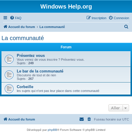
Windows Help.org
FAQ
Inscription
Connexion
R
Accueil du forum
La communauté
e
La communauté
c
Forum
h
e
Présentez vous
Vous venez de vous inscrire ? Présentez vous.
r
Sujets :
249
c
Le bar de la communauté
Discutons de tout et de rien
h
Sujets :
267
e
Corbeille
r
les sujets qui n'ont pas leur place dans cette communauté
Aller
Accueil du forum
Fuseau horaire sur
UTC
Développé par
phpBB
® Forum Software © phpBB Limited