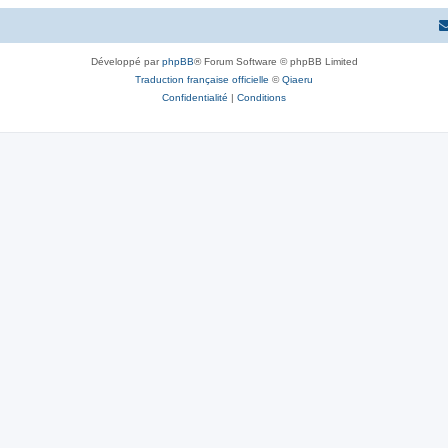
s
t
s
Développé par
phpBB
® Forum Software © phpBB Limited
Traduction française officielle
©
Qiaeru
Confidentialité
|
Conditions