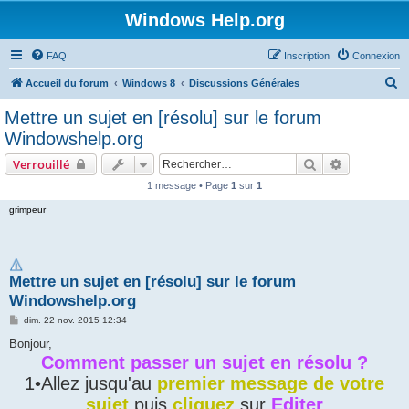
Windows Help.org
FAQ
Inscription
Connexion
R
Accueil du forum
Windows 8
Discussions Générales
e
Mettre un sujet en [résolu] sur le forum
c
Windowshelp.org
h
Rechercher
Recherche 
Verrouillé
e
1 message • Page
1
sur
1
r
grimpeur
c
h
e
Mettre un sujet en [résolu] sur le forum
r
Windowshelp.org
M
dim. 22 nov. 2015 12:34
e
s
Bonjour,
s
Comment passer un sujet en résolu ?
a
g
1•Allez jusqu'au
premier message de votre
e
sujet
puis
cliquez
sur
Editer