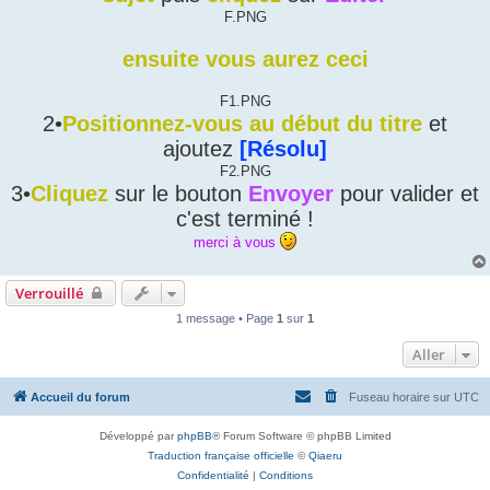
F.PNG
ensuite vous aurez ceci
F1.PNG
2•
Positionnez-vous au début du titre
et
ajoutez
[Résolu]
F2.PNG
3•
Cliquez
sur le bouton
Envoyer
pour valider et
c'est terminé !
merci à vous
Verrouillé
1 message • Page
1
sur
1
Aller
Accueil du forum
Fuseau horaire sur
UTC
Développé par
phpBB
® Forum Software © phpBB Limited
Traduction française officielle
©
Qiaeru
Confidentialité
|
Conditions