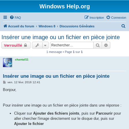
Windows Help.org
FAQ
Inscription
Connexion
R
Accueil du forum
Windows 8
Discussions Générales
e
Insérer une image ou un fichier en pièce jointe
c
Rechercher
Recherche 
Verrouillé
h
1 message • Page
1
sur
1
e
chantal11
r
c
h
Insérer une image ou un fichier en pièce jointe
e
M
ven. 12 févr. 2016 12:41
e
r
s
Bonjour,
s
a
g
e
Pour insérer une image ou un fichier en pièce jointe dans une réponse :
Cliquer sur
Ajouter des fichiers joints
, puis sur
Parcourir
pour
aller chercher l'image directement sur le disque dur, puis sur
Ajouter le fichier