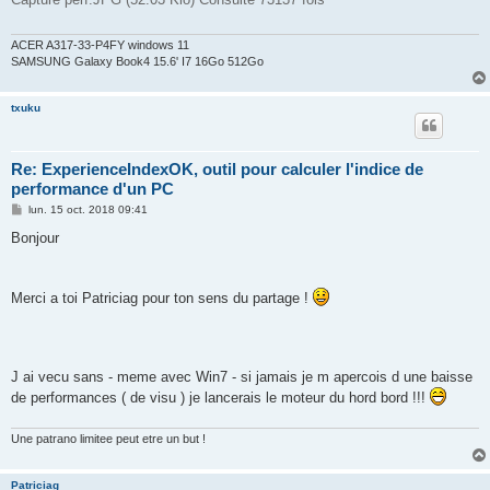
ACER A317-33-P4FY windows 11
SAMSUNG Galaxy Book4 15.6' I7 16Go 512Go
txuku
Re: ExperienceIndexOK, outil pour calculer l'indice de
performance d'un PC
M
lun. 15 oct. 2018 09:41
e
s
Bonjour
s
a
g
e
Merci a toi Patriciag pour ton sens du partage !
J ai vecu sans - meme avec Win7 - si jamais je m apercois d une baisse
de performances ( de visu ) je lancerais le moteur du hord bord !!!
Une patrano limitee peut etre un but !
Patriciag