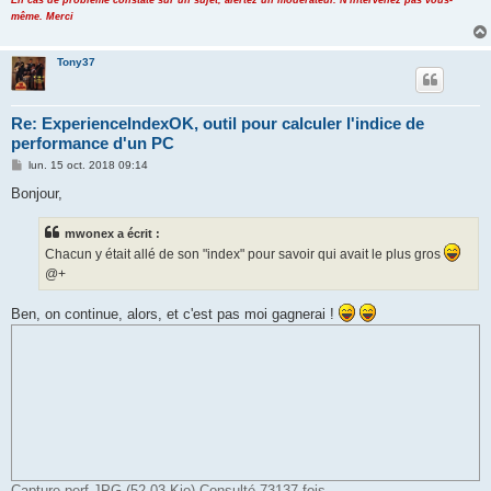
En cas de problème constaté sur un sujet, alertez un modérateur. N'intervenez pas vous-
même. Merci
Tony37
Re: ExperienceIndexOK, outil pour calculer l'indice de
performance d'un PC
M
lun. 15 oct. 2018 09:14
e
s
Bonjour,
s
a
g
mwonex a écrit :
e
Chacun y était allé de son "index" pour savoir qui avait le plus gros
@+
Ben, on continue, alors, et c'est pas moi gagnerai !
Capture perf.JPG (52.03 Kio) Consulté 73137 fois