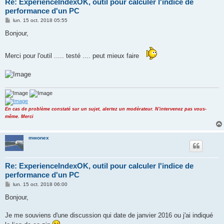
Re: ExperienceIndexOK, outil pour calculer l'indice de
performance d'un PC
M
lun. 15 oct. 2018 05:55
e
s
Bonjour,
s
a
g
Merci pour l'outil ..... testé .... peut mieux faire
e
En cas de problème constaté sur un sujet, alertez un modérateur. N'intervenez pas vous-
même. Merci
mwonex
Re: ExperienceIndexOK, outil pour calculer l'indice de
performance d'un PC
M
lun. 15 oct. 2018 06:00
e
s
Bonjour,
s
a
g
Je me souviens d'une discussion qui date de janvier 2016 ou j'ai indiqué
e