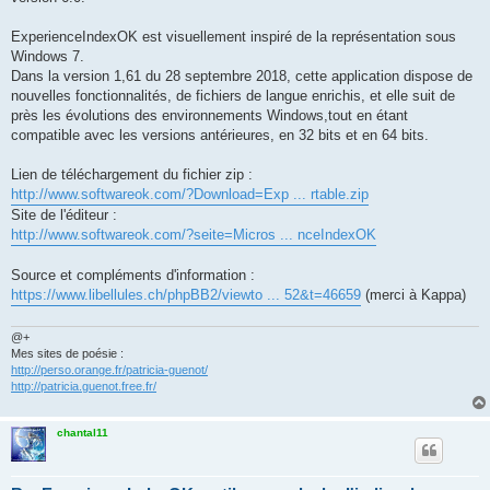
ExperienceIndexOK est visuellement inspiré de la représentation sous
Windows 7.
Dans la version 1,61 du 28 septembre 2018, cette application dispose de
nouvelles fonctionnalités, de fichiers de langue enrichis, et elle suit de
près les évolutions des environnements Windows,tout en étant
compatible avec les versions antérieures, en 32 bits et en 64 bits.
Lien de téléchargement du fichier zip :
http://www.softwareok.com/?Download=Exp ... rtable.zip
Site de l'éditeur :
http://www.softwareok.com/?seite=Micros ... nceIndexOK
Source et compléments d'information :
https://www.libellules.ch/phpBB2/viewto ... 52&t=46659
(merci à Kappa)
@+
Mes sites de poésie :
http://perso.orange.fr/patricia-guenot/
http://patricia.guenot.free.fr/
chantal11