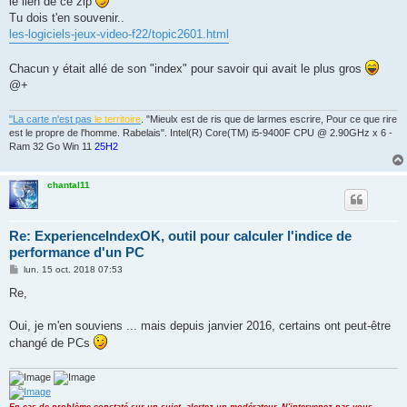
le lien de ce zip
Tu dois t'en souvenir..
les-logiciels-jeux-video-f22/topic2601.html
Chacun y était allé de son "index" pour savoir qui avait le plus gros
@+
"La carte n'est pas
le territoire
. "Mieulx est de ris que de larmes escrire, Pour ce que rire
est le propre de l'homme. Rabelais". Intel(R) Core(TM) i5-9400F CPU @ 2.90GHz x 6 -
Ram 32 Go Win 11
25H2
chantal11
Re: ExperienceIndexOK, outil pour calculer l'indice de
performance d'un PC
M
lun. 15 oct. 2018 07:53
e
s
Re,
s
a
g
Oui, je m'en souviens ... mais depuis janvier 2016, certains ont peut-être
e
changé de PCs