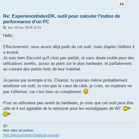
Re: ExperienceIndexOK, outil pour calculer l'indice de
performance d'un PC
M
lun. 15 oct. 2018 11:51
e
s
Hello,
s
a
g
Effectivement, nous avons déjà parlé de cet outil, mais d'après l'éditeur il
e
a évolué.
Je suis bien d'accord qu'il n'est pas parfait, et sans doute inutile pour des
utilisateurs avertis, assez au point sur le plan hardware, et parfaitement
au courant des points forts de leur matériel.
Je pense par exemple à toi, Chantal, tu pourrais même probablement
améliorer cet outil, tu n'es pas le cœur de cible, je crois, en espérant ne
pas t'offenser, car c'est bien un compliment.
Pour un utilisateur peu averti du hardware, je crois que cet outil peut être
utile et il est agréable de le retrouver pour les nostalgiques de W7.
@+
Mes sites de poésie :
http://perso.orange.fr/patricia-guenot/