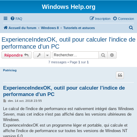
Windows Help.org
FAQ
Inscription
Connexion
R
Accueil du forum
Windows 8
Tutoriels et astuces
e
ExperienceIndexOK, outil pour calculer l'indice de
c
performance d'un PC
h
Rechercher
Recherche 
Répondre
e
7 messages • Page
1
sur
1
r
Patriciag
c
h
e
ExperienceIndexOK, outil pour calculer l'indice de
performance d'un PC
r
M
dim. 14 oct. 2018 23:55
e
s
Le calcul de l'indice de performance est nativement intégré dans Windows
s
Seven, mais cet indice n'est pas affiché dans les versions ultérieures de
a
g
Windows.
e
ExperienceIndexOK est un programme léger et portable, qui calcule et
affiche l'indice de performance sur toutes les versions de Windows NT
version 6.0.