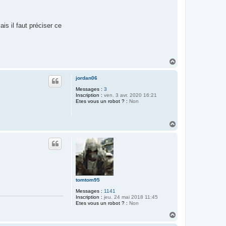
is il faut préciser ce
H
a
u
jordan06
t
Messages :
3
Inscription :
ven. 3 avr. 2020 16:21
Etes vous un robot ? :
Non
H
a
u
t
tomtom95
Messages :
1141
Inscription :
jeu. 24 mai 2018 11:45
Etes vous un robot ? :
Non
H
a