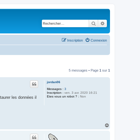
Rechercher
Recherche avancé
Inscription
Connexion
5 messages • Page
1
sur
1
jordan06
Messages :
3
Inscription :
ven. 3 avr. 2020 16:21
Etes vous un robot ? :
Non
taurer les données il
H
a
u
t