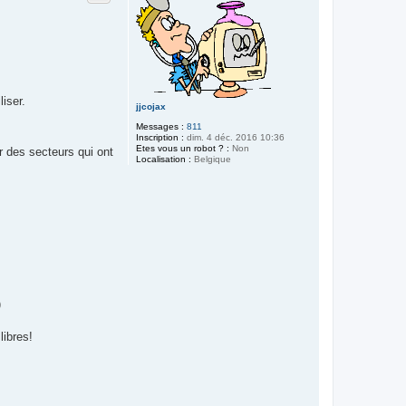
iser.
jjcojax
Messages :
811
Inscription :
dim. 4 déc. 2016 10:36
Etes vous un robot ? :
Non
er des secteurs qui ont
Localisation :
Belgique
)
libres!