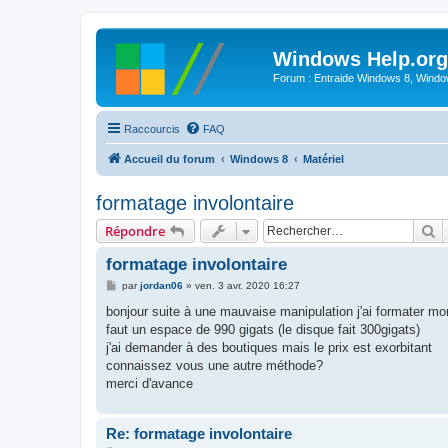
Windows Help.org
Forum : Entraide Windows 8, Windows
Raccourcis
FAQ
Accueil du forum
Windows 8
Matériel
formatage involontaire
R
Répondre
formatage involontaire
M
par
jordan06
»
ven. 3 avr. 2020 16:27
e
s
bonjour suite à une mauvaise manipulation j'ai formater mo
s
faut un espace de 990 gigats (le disque fait 300gigats)
a
g
j'ai demander à des boutiques mais le prix est exorbitant
e
connaissez vous une autre méthode?
merci d'avance
Re: formatage involontaire