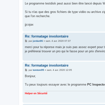
Le programme testdisk peut aussi bien être lancé depuis 
Si tu n'as que des gros fichiers de type vidéo ou archive zip
que l'on recherche.
jjcojax
Re: formatage involontaire
M
par
jordan06
»
sam. 4 avr. 2020 07:37
e
s
merci pour ta réponse mais je suis pas assez expert pour 
s
je préfèrerai trouver un pro qui le fasse pour un prix d'envir
a
g
e
Re: formatage involontaire
M
par
tomtom95
»
sam. 4 avr. 2020 12:05
e
s
Bonjour,
s
a
g
Tu peux toujours essayer avec le programme
PC Inspecto
e
Helper en Sécurité