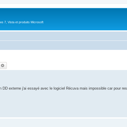
 7, Vista et produits Microsoft
echercher
Recherche avancée
n DD externe j'ai essayé avec le logiciel Récuva mais impossible car pour res