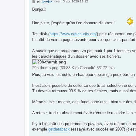
M
par
jjcojax
»
ven. 3 avr. 2020 19:12
e
s
Bonjour,
s
a
g
Une piste, j'espère qu'on t'en donnera d'autres !
e
Testdisk (
https://www.cgsecurity.org/
) peut récupérer une p
Il suffit de voir la page suivante pour voir que c'est pas fa
A savoir que ce programme va parcourir 1 par 1 tous les sect
les caractéristiques d'un dossier avec ses fichiers.
29b-thumb.png (63.88 Kio) Consulté 53172 fois
Puis, tu vois les outils en bas pour copier (ça peux être un 
Il est alors possible de coller ce que tu as sélectionné sur
Tu devrais retrouver 99.9 % de tes fichiers, mais aussi des
Même si c'est moche, cela fonctionne aussi bien sur des 
A retenir, tu dois absolument évité d'écrire le moindre fichi
Il y a bien sûr des programmes payants, avec même un mode
exemple
getdataback
(essayé avec succès en 2007) (c'est