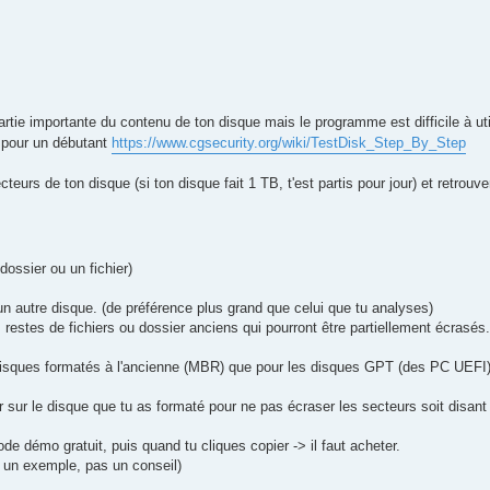
artie importante du contenu de ton disque mais le programme est difficile à util
it pour un débutant
https://www.cgsecurity.org/wiki/TestDisk_Step_By_Step
eurs de ton disque (si ton disque fait 1 TB, t'est partis pour jour) et retrouv
dossier ou un fichier)
 un autre disque. (de préférence plus grand que celui que tu analyses)
 restes de fichiers ou dossier anciens qui pourront être partiellement écrasés.
disques formatés à l'ancienne (MBR) que pour les disques GPT (des PC UEFI
er sur le disque que tu as formaté pour ne pas écraser les secteurs soit disant 
 démo gratuit, puis quand tu cliques copier -> il faut acheter.
 un exemple, pas un conseil)