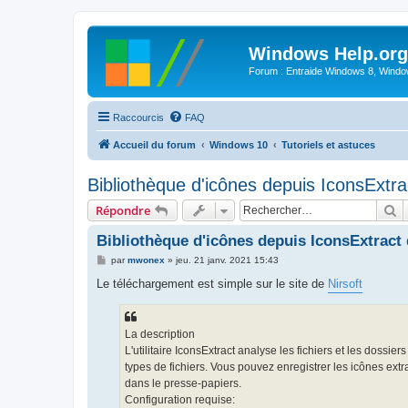
Windows Help.org
Forum : Entraide Windows 8, Windows
Raccourcis
FAQ
Accueil du forum
Windows 10
Tutoriels et astuces
Bibliothèque d'icônes depuis IconsExtra
R
Répondre
Bibliothèque d'icônes depuis IconsExtract 
M
par
mwonex
»
jeu. 21 janv. 2021 15:43
e
s
Le téléchargement est simple sur le site de
Nirsoft
s
a
g
e
La description
L'utilitaire IconsExtract analyse les fichiers et les dossi
types de fichiers. Vous pouvez enregistrer les icônes extr
dans le presse-papiers.
Configuration requise: