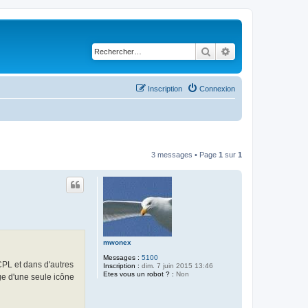
Rechercher
Recherche avancé
Inscription
Connexion
3 messages • Page
1
sur
1
mwonex
Messages :
5100
 CPL et dans d'autres
Inscription :
dim. 7 juin 2015 13:46
Etes vous un robot ? :
Non
age d'une seule icône