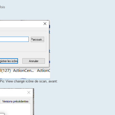
fois
Pic View changé icône de scan, avant: