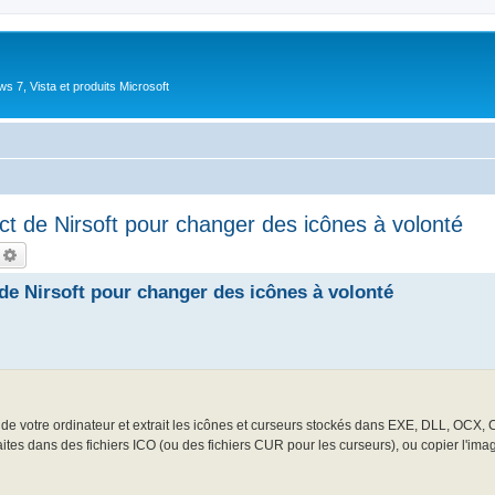
 7, Vista et produits Microsoft
ct de Nirsoft pour changer des icônes à volonté
echercher
Recherche avancée
de Nirsoft pour changer des icônes à volonté
ers de votre ordinateur et extrait les icônes et curseurs stockés dans EXE, DLL, OCX,
aites dans des fichiers ICO (ou des fichiers CUR pour les curseurs), ou copier l'im