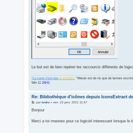
Le but est de bien repérer les raccourcis différents de log
"La carte n'est pas
le territoire
. "Mieulx est de ris que de larmes escr
Win 11
25H2
Re: Bibliothèque d'icônes depuis IconsExtract de
M
par
txuku
»
ven. 22 janv. 2021 11:47
e
s
Bonjour
s
a
g
Merci a toi mwonex pour ce logiciel interessant lorsque le l
e