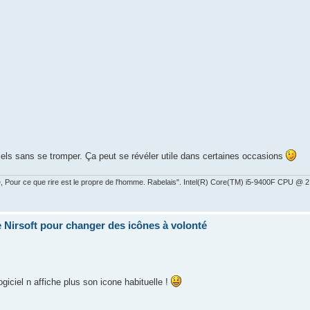
iciels sans se tromper. Ça peut se révéler utile dans certaines occasions
ire, Pour ce que rire est le propre de l'homme. Rabelais". Intel(R) Core(TM) i5-9400F CPU 
 Nirsoft pour changer des icônes à volonté
ogiciel n affiche plus son icone habituelle !