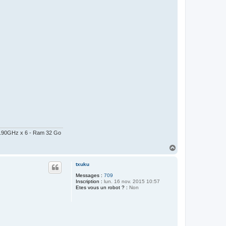
@ 2.90GHz x 6 - Ram 32 Go
H
a
u
txuku
t
Messages :
709
Inscription :
lun. 16 nov. 2015 10:57
Etes vous un robot ? :
Non