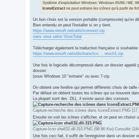
Système d'exploitation Windows: Windows 95/98 / ME, W
IconsExtract
ne peut extraire les icônes qu'à partir de fic
Un bon choix est la version portable (compressée) qu'on 
Bien entendu on peut l'installer si on y tient.
https://www.nirsoft.net/utils/iconsext.zip
sans virus selon VirusTotal
Télécharger également la traduction française si souhaitée i
https://www.nirsoft.net/utils/trans/ico ... rench1.zip
Une fois le logiciels décompressé dans un dossier appelé p
dossier.
(sous WIndows 10 "extraire" ou avec 7-zip.
On obtient une fenêtre qui permet différents chois de taille
Par défaut on obtient toutes les icônes qui se trouvent 
La plupart sont des .DLL, il existe aussi des curseurs.
Capture-recherche des icönes dans IconsExtract.PNG (17.2
Ensuite on voit les icônes s'afficher, et on peut en choisir 
Capture-Icon shell32.dll-315.PNG (98.86 Kio) Consulté 116
Une fois ceci fait, il suffit de l'enregistrer dans un dossie