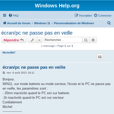
Windows Help.org
FAQ
Inscription
Connexion
R
Accueil du forum
Windows 11
Personnalisation de Windows
e
écran/pc ne passe pas en veille
c
Rechercher
Recherche 
Répondre
h
1 message • Page
1
sur
1
e
MichelB47
r
c
h
écran/pc ne passe pas en veille
e
M
ven. 6 août 2021 18:11
e
r
s
Bonjour,
s
WIN11, sur mode batterie ou mode secteur, l'écran et le PC ne passe pas
a
g
en veille, les paramètres sont :
e
- 20mn inactivité quand le PC est sur batterie
-1h inactivité quand le PC est sur secteur
Cordialement
Michel
-------------------