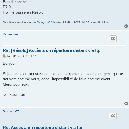
Bon dimanche
D7.0
PS : je passe en Résolu
Dernière modification par
Dionysos70
le mer. 29 déc. 2021 14:32, modifié 1 fois.
Kana-chan
Re: [Résolu] Accès à un répertoire distant via ftp
M
lun. 31 mai 2021 17:10
e
s
Bonjour,
s
a
g
Si jamais vous trouvez une solution, l'exposer ici aiderai les gens qui se
e
trouvent comme vous, dans l'impossibilité de faire comme avant.
Merci pour eux.
@+, Kana-chan.
-----------------------------------
Dionysos70
Re: Accès à un répertoire distant via ftp