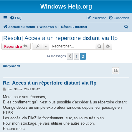
Windows Help.org
FAQ
Inscription
Connexion
R
Accueil du forum
Windows 8
Réseau / internet
e
[Résolu] Accès à un répertoire distant via ftp
c
Rechercher
Recherche 
Répondre
h
e
1
2
Précédent
14 messages
r
Dionysos70
c
h
Re: Acces à un répertoire distant via ftp
e
M
dim. 30 mai 2021 08:42
r
e
s
Merci pour vos réponses,
s
Elles confirment qu'il n'est plus possible d'accéder à un répertoire distant
a
g
Orange depuis un simple explorateur windows depuis leur passage en
e
FTPS.
Les accès via FileZilla fonctionnent, eux, toujours très bien.
Pour mon stockage, je vais utiliser une autre solution.
Encore merci