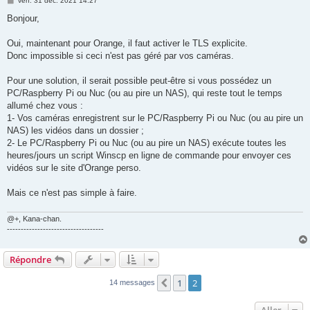
ven. 31 déc. 2021 14:27
e
s
Bonjour,
s
a
g
Oui, maintenant pour Orange, il faut activer le TLS explicite.
e
Donc impossible si ceci n'est pas géré par vos caméras.
Pour une solution, il serait possible peut-être si vous possédez un
PC/Raspberry Pi ou Nuc (ou au pire un NAS), qui reste tout le temps
allumé chez vous :
1- Vos caméras enregistrent sur le PC/Raspberry Pi ou Nuc (ou au pire un
NAS) les vidéos dans un dossier ;
2- Le PC/Raspberry Pi ou Nuc (ou au pire un NAS) exécute toutes les
heures/jours un script Winscp en ligne de commande pour envoyer ces
vidéos sur le site d'Orange perso.
Mais ce n'est pas simple à faire.
@+, Kana-chan.
-----------------------------------
Répondre
1
2
Précédent
14 messages
Aller