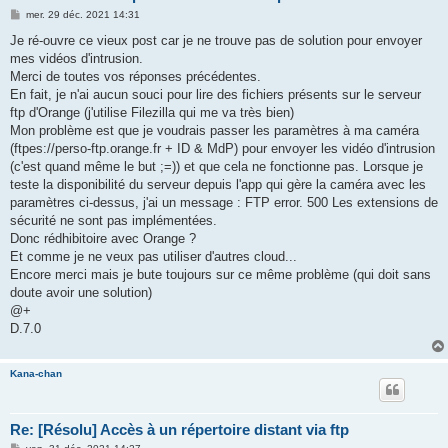
M
mer. 29 déc. 2021 14:31
e
s
Je ré-ouvre ce vieux post car je ne trouve pas de solution pour envoyer
s
mes vidéos d'intrusion.
a
g
Merci de toutes vos réponses précédentes.
e
En fait, je n'ai aucun souci pour lire des fichiers présents sur le serveur
ftp d'Orange (j'utilise Filezilla qui me va très bien)
Mon problème est que je voudrais passer les paramètres à ma caméra
(ftpes://perso-ftp.orange.fr + ID & MdP) pour envoyer les vidéo d'intrusion
(c'est quand même le but ;=)) et que cela ne fonctionne pas. Lorsque je
teste la disponibilité du serveur depuis l'app qui gère la caméra avec les
paramètres ci-dessus, j'ai un message : FTP error. 500 Les extensions de
sécurité ne sont pas implémentées.
Donc rédhibitoire avec Orange ?
Et comme je ne veux pas utiliser d'autres cloud...
Encore merci mais je bute toujours sur ce même problème (qui doit sans
doute avoir une solution)
@+
D.7.0
Kana-chan
Re: [Résolu] Accès à un répertoire distant via ftp
M