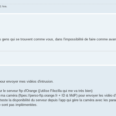
1 fois.
les gens qui se trouvent comme vous, dans l'impossibilité de faire comme avan
pour envoyer mes vidéos d'intrusion.
r le serveur ftp d'Orange (j'utilise Filezilla qui me va très bien)
a caméra (ftpes://perso-ftp.orange.fr + ID & MdP) pour envoyer les vidéo d'i
este la disponibilité du serveur depuis l'app qui gère la caméra avec les para
e sont pas implémentées.