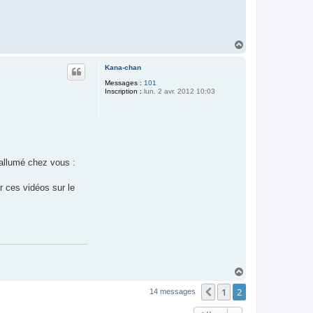
H
a
u
Kana-chan
t
Messages :
101
Inscription :
lun. 2 avr. 2012 10:03
 allumé chez vous :
 ces vidéos sur le
H
a
1
2
u
Précédent
14 messages
t