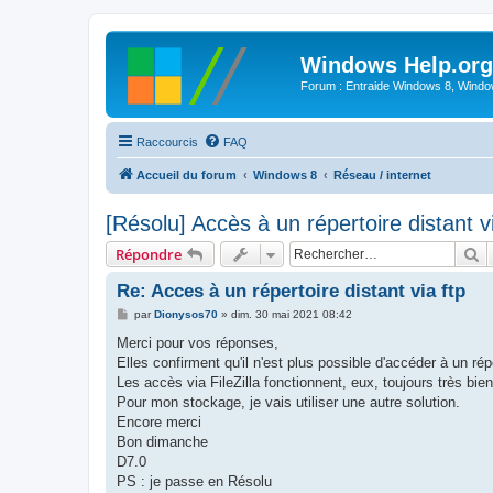
Windows Help.org
Forum : Entraide Windows 8, Windows
Raccourcis
FAQ
Accueil du forum
Windows 8
Réseau / internet
[Résolu] Accès à un répertoire distant vi
R
Répondre
Re: Acces à un répertoire distant via ftp
M
par
Dionysos70
»
dim. 30 mai 2021 08:42
e
s
Merci pour vos réponses,
s
Elles confirment qu'il n'est plus possible d'accéder à un 
a
g
Les accès via FileZilla fonctionnent, eux, toujours très bien
e
Pour mon stockage, je vais utiliser une autre solution.
Encore merci
Bon dimanche
D7.0
PS : je passe en Résolu