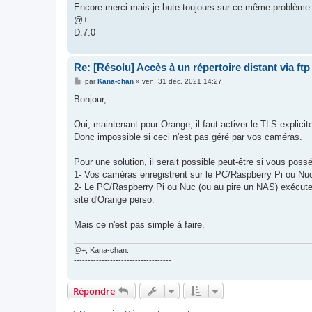
Encore merci mais je bute toujours sur ce même problème (
@+
D.7.0
Re: [Résolu] Accès à un répertoire distant via ftp
M
par
Kana-chan
»
ven. 31 déc. 2021 14:27
e
s
Bonjour,
s
a
g
Oui, maintenant pour Orange, il faut activer le TLS explicit
e
Donc impossible si ceci n'est pas géré par vos caméras.
Pour une solution, il serait possible peut-être si vous po
1- Vos caméras enregistrent sur le PC/Raspberry Pi ou Nuc
2- Le PC/Raspberry Pi ou Nuc (ou au pire un NAS) exécute
site d'Orange perso.
Mais ce n'est pas simple à faire.
@+, Kana-chan.
-----------------------------------
Répondre