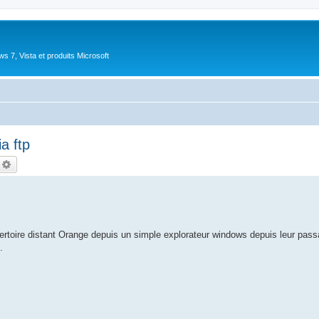
 7, Vista et produits Microsoft
a ftp
echercher
Recherche avancée
répertoire distant Orange depuis un simple explorateur windows depuis leur pa
.