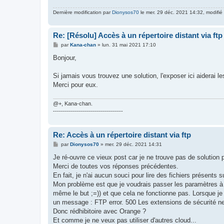
Dernière modification par
Dionysos70
le mer. 29 déc. 2021 14:32, modifié 
Re: [Résolu] Accès à un répertoire distant via ftp
M
par
Kana-chan
»
lun. 31 mai 2021 17:10
e
s
Bonjour,
s
a
g
Si jamais vous trouvez une solution, l'exposer ici aiderai 
e
Merci pour eux.
@+, Kana-chan.
-----------------------------------
Re: Accès à un répertoire distant via ftp
M
par
Dionysos70
»
mer. 29 déc. 2021 14:31
e
s
Je ré-ouvre ce vieux post car je ne trouve pas de solution 
s
Merci de toutes vos réponses précédentes.
a
g
En fait, je n'ai aucun souci pour lire des fichiers présents su
e
Mon problème est que je voudrais passer les paramètres à m
même le but ;=)) et que cela ne fonctionne pas. Lorsque je t
un message : FTP error. 500 Les extensions de sécurité n
Donc rédhibitoire avec Orange ?
Et comme je ne veux pas utiliser d'autres cloud...