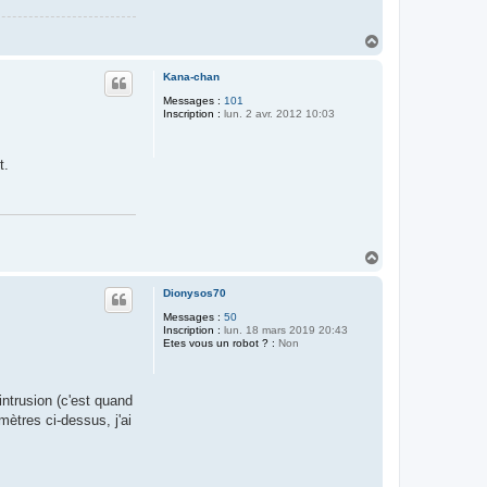
H
a
u
Kana-chan
t
Messages :
101
Inscription :
lun. 2 avr. 2012 10:03
t.
H
a
u
Dionysos70
t
Messages :
50
Inscription :
lun. 18 mars 2019 20:43
Etes vous un robot ? :
Non
ntrusion (c'est quand
mètres ci-dessus, j'ai