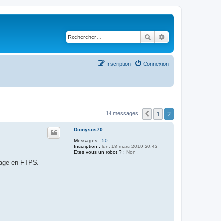
Rechercher
Recherche avancé
Inscription
Connexion
1
2
Précédent
14 messages
Dionysos70
Messages :
50
Inscription :
lun. 18 mars 2019 20:43
Etes vous un robot ? :
Non
ssage en FTPS.