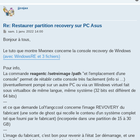
jjcojax
Re: Restaurer partition recovery sur PC Asus
M
sam. 1 janv. 2022 14:00
e
s
Bonjour à tous,
s
a
g
Le tuto que montre Mwonex concerne la console recovery de Windows
e
(avec WindowsRE et 3 fichiers)
Pour info,
La commande
reagentc /setreimage /path
"et l'emplacement d'une
console" permet de rétablir cette console très facilement (info si ...)
(éventuellement pompé sur un autre PC ou via un Windows virtuel fait
sous virtualbox de même langue, même système (32 bits est différent de
64 bits)
---
et ce que demande LolYangccool concerne l'image REVOVERY du
fabricant (une sorte de ghost qui recolle le contenu d'un système complet
tel que fourni par le fabricant) (incorporée dans une partition de 15 à 30
GB)
---
L'image du fabricant, c'est bon pour revenir à l'état 1er démarrage, et une