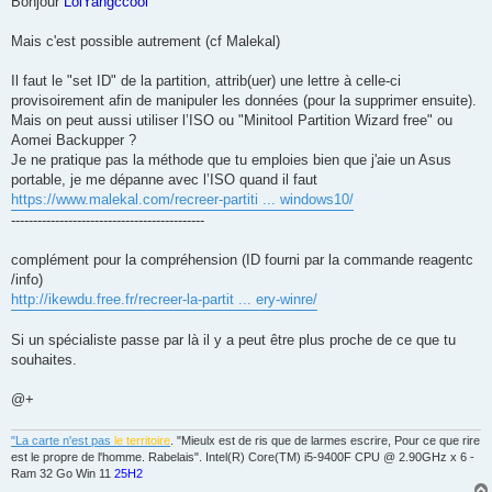
Bonjour
LolYangccool
s
a
g
Mais c'est possible autrement (cf Malekal)
e
Il faut le "set ID" de la partition, attrib(uer) une lettre à celle-ci
provisoirement afin de manipuler les données (pour la supprimer ensuite).
Mais on peut aussi utiliser l’ISO ou "Minitool Partition Wizard free" ou
Aomei Backupper ?
Je ne pratique pas la méthode que tu emploies bien que j'aie un Asus
portable, je me dépanne avec l’ISO quand il faut
https://www.malekal.com/recreer-partiti ... windows10/
--------------------------------------------
complément pour la compréhension (ID fourni par la commande reagentc
/info)
http://ikewdu.free.fr/recreer-la-partit ... ery-winre/
Si un spécialiste passe par là il y a peut être plus proche de ce que tu
souhaites.
@+
"La carte n'est pas
le territoire
. "Mieulx est de ris que de larmes escrire, Pour ce que rire
est le propre de l'homme. Rabelais". Intel(R) Core(TM) i5-9400F CPU @ 2.90GHz x 6 -
Ram 32 Go Win 11
25H2