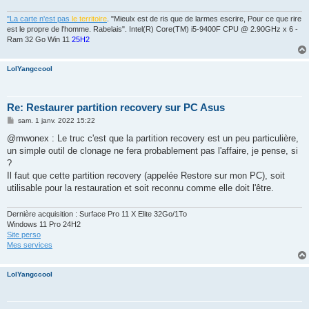
"La carte n'est pas
le territoire
. "Mieulx est de ris que de larmes escrire, Pour ce que rire
est le propre de l'homme. Rabelais". Intel(R) Core(TM) i5-9400F CPU @ 2.90GHz x 6 -
Ram 32 Go Win 11
25H2
LolYangccool
Re: Restaurer partition recovery sur PC Asus
M
sam. 1 janv. 2022 15:22
e
s
@mwonex : Le truc c'est que la partition recovery est un peu particulière,
s
un simple outil de clonage ne fera probablement pas l'affaire, je pense, si
a
g
?
e
Il faut que cette partition recovery (appelée Restore sur mon PC), soit
utilisable pour la restauration et soit reconnu comme elle doit l'être.
Dernière acquisition : Surface Pro 11 X Elite 32Go/1To
Windows 11 Pro 24H2
Site perso
Mes services
LolYangccool