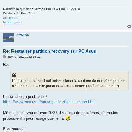
Dernière acquisition : Surface Pro 11 X Elite 32Go/1To
Windows 11 Pro 24H2
Site perso
Mes services
mwonex
Re: Restaurer partition recovery sur PC Asus
M
sam. 1 janv. 2022 15:12
e
s
Re,
s
a
g
e
L'idéal serait un outil qui puisse cloner le contenu de ma clé ou de mon
fichier bin dans cette partition Restore cachée (après l'avoir recrée).
Est-ce que ça peut aider?
https://www.easeus.fr/sauvegarde-et-res ... e-usb.html
Même s'il est vrai qu'avec l’ISO, il y a peu de problèmes, même les
pilotes, enfin pour l'usage que j'en ai
Bon courage