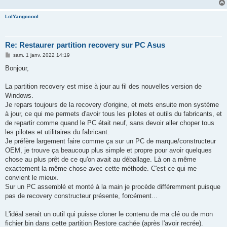
LolYangccool
Re: Restaurer partition recovery sur PC Asus
M
sam. 1 janv. 2022 14:19
e
s
Bonjour,
s
a
g
La partition recovery est mise à jour au fil des nouvelles version de
e
Windows.
Je repars toujours de la recovery d'origine, et mets ensuite mon système
à jour, ce qui me permets d'avoir tous les pilotes et outils du fabricants, et
de repartir comme quand le PC était neuf, sans devoir aller choper tous
les pilotes et utilitaires du fabricant.
Je préfère largement faire comme ça sur un PC de marque/constructeur
OEM, je trouve ça beaucoup plus simple et propre pour avoir quelques
chose au plus prêt de ce qu'on avait au déballage. Là on a même
exactement la même chose avec cette méthode. C'est ce qui me
convient le mieux.
Sur un PC assemblé et monté à la main je procède différemment puisque
pas de recovery constructeur présente, forcément...
L'idéal serait un outil qui puisse cloner le contenu de ma clé ou de mon
fichier bin dans cette partition Restore cachée (après l'avoir recrée).