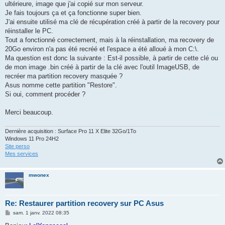
ultérieure, image que j'ai copié sur mon serveur.
Je fais toujours ça et ça fonctionne super bien.
J'ai ensuite utilisé ma clé de récupération créé à partir de la recovery pour
réinstaller le PC.
Tout a fonctionné correctement, mais à la réinstallation, ma recovery de
20Go environ n'a pas été recréé et l'espace a été alloué à mon C:\.
Ma question est donc la suivante : Est-il possible, à partir de cette clé ou
de mon image .bin créé à partir de la clé avec l'outil ImageUSB, de
recréer ma partition recovery masquée ?
Asus nomme cette partition "Restore".
Si oui, comment procéder ?
Merci beaucoup.
Dernière acquisition : Surface Pro 11 X Elite 32Go/1To
Windows 11 Pro 24H2
Site perso
Mes services
mwonex
Re: Restaurer partition recovery sur PC Asus
M
sam. 1 janv. 2022 08:35
e
s