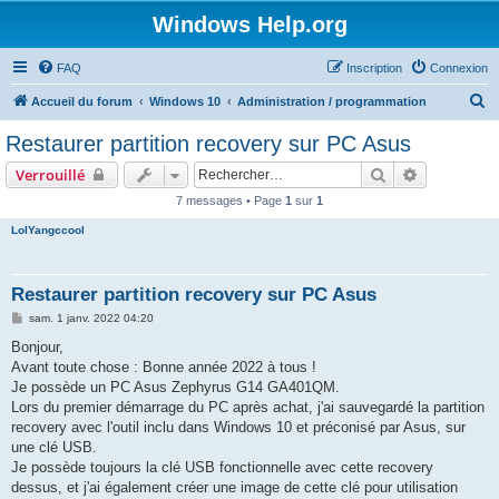
Windows Help.org
FAQ
Inscription
Connexion
R
Accueil du forum
Windows 10
Administration / programmation
e
Restaurer partition recovery sur PC Asus
c
Rechercher
Recherche 
Verrouillé
h
7 messages • Page
1
sur
1
e
LolYangccool
r
c
h
Restaurer partition recovery sur PC Asus
e
M
sam. 1 janv. 2022 04:20
e
r
s
Bonjour,
s
Avant toute chose : Bonne année 2022 à tous !
a
g
Je possède un PC Asus Zephyrus G14 GA401QM.
e
Lors du premier démarrage du PC après achat, j'ai sauvegardé la partition
recovery avec l'outil inclu dans Windows 10 et préconisé par Asus, sur
une clé USB.
Je possède toujours la clé USB fonctionnelle avec cette recovery
dessus, et j'ai également créer une image de cette clé pour utilisation