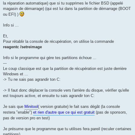
la réparation automatique) que si tu supprimes le fichier BSD (appelé
magasin de démarrage) (qui est lui dans la partition de démarrage (BOOT
ou EFI) )
Info si ...
Et,
Pour rétablir la console de récupération, on utilise la commande
reagentc /setreimage
Info si le programme qui gère tes partitions échoue ...
---
Le coup classique est que la partition de récupération est juste derrière
Windows et ...
-> Tu ne sais pas agrandir ton C:
-> Il faut donc déplacer la console vers l'arrière du disque, vérifier qu'elle
est toujours active, et ensuite tu sais agrandir ton C:
Je sais que
Minitool
( version gratuite) le fait sans dégât (la console
restera "enable")
et rien d'autre que ce qui est gratuit
(pas de sponsors,
pas de version pro en test)
Je présume que le programme que tu utilises fera pareil (reculer certaines
partitions)