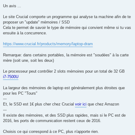
a
g
Un avis ...
e
Le site Crucial comporte un programme qui analyse ta machine afin de te
proposer un "update" mémoires / SSD
Cela te permet de savoir le type de mémoire qui convient même si tu vas
ensuite à la concurrence.
https://www.crucial.fr/products/memory/laptop-dram
Remarque: dans certains portables, la mémoire est "soudées" à la carte
mère (soit une, soit les deux)
Le processeur peut contrôler 2 slots mémoires pour un total de 32 GB
i7-7500U
La largeur des mémoires de laptop est généralement plus étroites que
pour les PC "Tours"
---
Et, le SSD est 1€ plus cher chez Crucial
voir ici
que chez Amazon
---
Il existe des mémoires, et des SSD plus rapides, mais si le PC est de
2016, les ports de communication restent ceux de 2016.
Choisis ce qui correspond à ce PC, plus n'apporte rien.