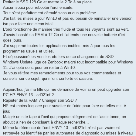
Retirer le SSD 128 Go et mettre le 2 To à sa place.
Aucun souci pour rebooter l'ordi ensuite.
Tout s'est parfaitement déroulé sans aucun problème...
J'ai fait les mises à jour Win10 et pas eu besoin de réinstaller une version
iso pour faire une clean istall.
L'ordi fonctionne de manière très fluide et tous les voyants sont au vert.
J'avais boosté sa RAM à 12 Go et j'attends une nouvelle batterie d'ici
qqes jours.
J'ai supprimé toutes les applications inutiles, mis à jour tous les
programmes usuels et utiles.
Et dépoussieré les ventilos etc lors de ce changement de SSD.
Windows Update juge ce Zenbook malgré tout incompatible pour Windows
11. J'ai opté donc pour en rester à Win10.
Je vous réitère mes remerciements pour tous vos commentaires et
conseils sur ce sujet, qui m'ont conforté et rassuré.
Aujourd'hui, j'ai ma fille qui me demande de voir si on peut upgrader son
PC HP ENVY 13 - ad021nf ?
Rajouter de la RAM ? Changer son SSD ?
HP est moins loquace pour susciter de l'aide pour faire de telles mis è
jour.
Malgré un site tape à l'oeil qui propose allègrement de l'assistance, on
aboutit à rien de concluant à chaque recherche...
Même la référence de l'ordi ENVY 13 - adO21nf n'est pas vraiment
retrouvée ou identifiée par les automates de diagnostic ou mises à niveau