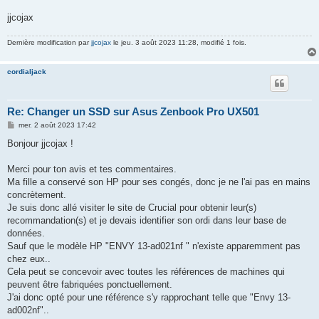
jjcojax
Dernière modification par
jjcojax
le jeu. 3 août 2023 11:28, modifié 1 fois.
cordialjack
Re: Changer un SSD sur Asus Zenbook Pro UX501
M
mer. 2 août 2023 17:42
e
s
Bonjour jjcojax !
s
a
g
Merci pour ton avis et tes commentaires.
e
Ma fille a conservé son HP pour ses congés, donc je ne l'ai pas en mains
concrètement.
Je suis donc allé visiter le site de Crucial pour obtenir leur(s)
recommandation(s) et je devais identifier son ordi dans leur base de
données.
Sauf que le modèle HP "ENVY 13-ad021nf " n'existe apparemment pas
chez eux..
Cela peut se concevoir avec toutes les références de machines qui
peuvent être fabriquées ponctuellement.
J'ai donc opté pour une référence s'y rapprochant telle que "Envy 13-
ad002nf"..