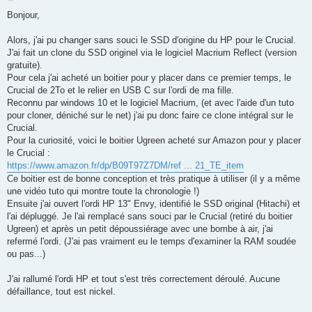
e
s
Bonjour,
s
a
g
Alors, j'ai pu changer sans souci le SSD d'origine du HP pour le Crucial.
e
J'ai fait un clone du SSD originel via le logiciel Macrium Reflect (version
gratuite).
Pour cela j'ai acheté un boitier pour y placer dans ce premier temps, le
Crucial de 2To et le relier en USB C sur l'ordi de ma fille.
Reconnu par windows 10 et le logiciel Macrium, (et avec l'aide d'un tuto
pour cloner, déniché sur le net) j'ai pu donc faire ce clone intégral sur le
Crucial.
Pour la curiosité, voici le boitier Ugreen acheté sur Amazon pour y placer
le Crucial :
https://www.amazon.fr/dp/B09T97Z7DM/ref ... 21_TE_item
Ce boitier est de bonne conception et très pratique à utiliser (il y a même
une vidéo tuto qui montre toute la chronologie !)
Ensuite j'ai ouvert l'ordi HP 13" Envy, identifié le SSD original (Hitachi) et
l'ai dépluggé. Je l'ai remplacé sans souci par le Crucial (retiré du boitier
Ugreen) et après un petit dépoussiérage avec une bombe à air, j'ai
refermé l'ordi. (J'ai pas vraiment eu le temps d'examiner la RAM soudée
ou pas...)
J'ai rallumé l'ordi HP et tout s'est très correctement déroulé. Aucune
défaillance, tout est nickel.