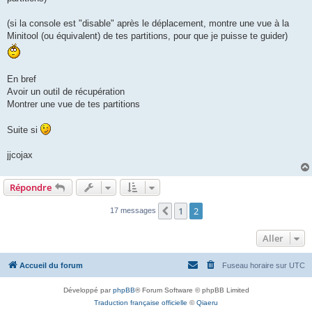
(si la console est "disable" après le déplacement, montre une vue à la
Minitool (ou équivalent) de tes partitions, pour que je puisse te guider)
En bref
Avoir un outil de récupération
Montrer une vue de tes partitions
Suite si
jjcojax
Répondre
1
2
Précédent
17 messages
Aller
Accueil du forum
Fuseau horaire sur
UTC
Développé par
phpBB
® Forum Software © phpBB Limited
Traduction française officielle
©
Qiaeru