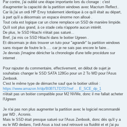
Par contre, j'ai oublié une étape importante lors du clonage : c'est
d'augmenter la capacité de la partition windows avec Macrium Reflect..
Car là j'ai un ordi HP Envy totalement identique à ce qu'il était au départ,
à part qu'il a désormais un espace énorme non alloué .
Tout cela est logique car un clone remplace un SSD de manière limpide.
Qu'il soit plus grand, à ce stade cela n'apporte aucun intérêt.
De plus, le SSD Hitachi n'était pas saturé...
Bref, j'ai mis ce SSD Hitachi dans le boitier Ugreen .
Et désormais je dois trouver un tuto pour "agrandir" la partition windows
sans risquer de foutre le b..... car je ne sais pas encore le faire...
Je devrais j'imagine dénicher la chronologie d'une telle procédure sur
internet .
Pour rajouter du commentaire, effectivement, en début de sujet je
souhaitais changer le SSD SATA 128Go pour un 2 To WD pour l'Asus
Zenbook.
C'est le même type de démarche sauf que le boitier utilisé :
https://www.amazon.fr/dp/B0BTLTD7D7/ref ... E_SCE_dp_1
n'était pas un boitier compatible pour M2 NVMe, donc il me fallait acheter
l'Ugreen
Je n'ai pas non plus augmenter la partition avec le logiciel recommandé
par WD , Acronis.
Mais le SSD était presque saturé sur l'Asus Zenbook, donc dés qu'il y a
eu le WD dedans, l'ordi Asus a tout seul retrouvé sa fluidité et et j'ai pu