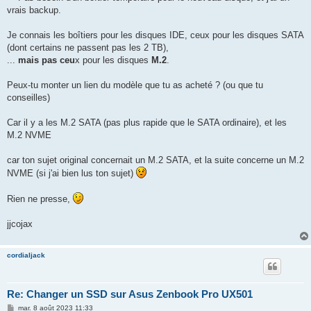
vrais backup.
Je connais les boîtiers pour les disques IDE, ceux pour les disques SATA
(dont certains ne passent pas les 2 TB),
...
mais pas ceu
x pour les disques
M.2
.
Peux-tu monter un lien du modèle que tu as acheté ? (ou que tu
conseilles)
Car il y a les M.2 SATA (pas plus rapide que le SATA ordinaire), et les
M.2 NVME
car ton sujet original concernait un M.2 SATA, et la suite concerne un M.2
NVME (si j'ai bien lus ton sujet)
Rien ne presse,
jjcojax
cordialjack
Re: Changer un SSD sur Asus Zenbook Pro UX501
M
mar. 8 août 2023 11:33