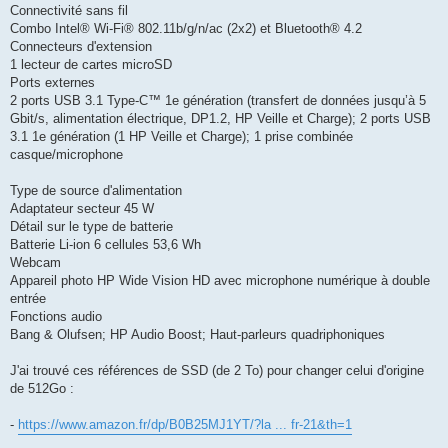
Connectivité sans fil
Combo Intel® Wi-Fi® 802.11b/g/n/ac (2x2) et Bluetooth® 4.2
Connecteurs d'extension
1 lecteur de cartes microSD
Ports externes
2 ports USB 3.1 Type-C™ 1e génération (transfert de données jusqu’à 5
Gbit/s, alimentation électrique, DP1.2, HP Veille et Charge); 2 ports USB
3.1 1e génération (1 HP Veille et Charge); 1 prise combinée
casque/microphone
Type de source d'alimentation
Adaptateur secteur 45 W
Détail sur le type de batterie
Batterie Li-ion 6 cellules 53,6 Wh
Webcam
Appareil photo HP Wide Vision HD avec microphone numérique à double
entrée
Fonctions audio
Bang & Olufsen; HP Audio Boost; Haut-parleurs quadriphoniques
J'ai trouvé ces références de SSD (de 2 To) pour changer celui d'origine
de 512Go :
-
https://www.amazon.fr/dp/B0B25MJ1YT/?la ... fr-21&th=1