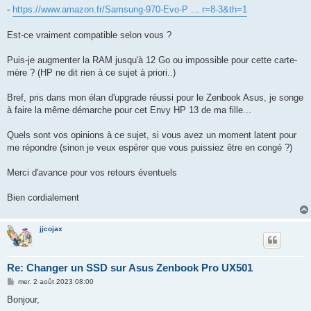
-
https://www.amazon.fr/Samsung-970-Evo-P ... r=8-3&th=1
Est-ce vraiment compatible selon vous ?
Puis-je augmenter la RAM jusqu'à 12 Go ou impossible pour cette carte-
mère ? (HP ne dit rien à ce sujet à priori..)
Bref, pris dans mon élan d'upgrade réussi pour le Zenbook Asus, je songe
à faire la même démarche pour cet Envy HP 13 de ma fille...
Quels sont vos opinions à ce sujet, si vous avez un moment latent pour
me répondre (sinon je veux espérer que vous puissiez être en congé ?)
Merci d'avance pour vos retours éventuels
Bien cordialement
jjcojax
Re: Changer un SSD sur Asus Zenbook Pro UX501
M
mer. 2 août 2023 08:00
e
s
Bonjour,
s