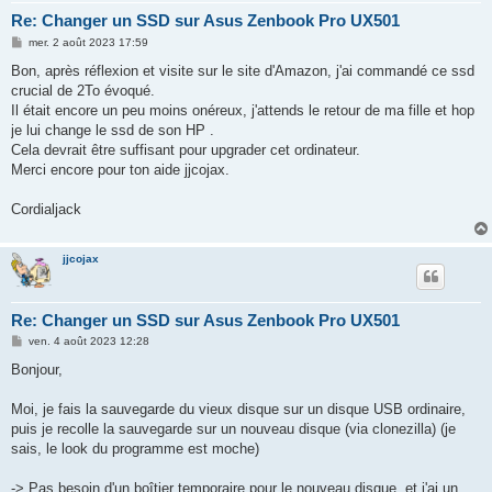
Re: Changer un SSD sur Asus Zenbook Pro UX501
M
mer. 2 août 2023 17:59
e
s
Bon, après réflexion et visite sur le site d'Amazon, j'ai commandé ce ssd
s
crucial de 2To évoqué.
a
g
Il était encore un peu moins onéreux, j'attends le retour de ma fille et hop
e
je lui change le ssd de son HP .
Cela devrait être suffisant pour upgrader cet ordinateur.
Merci encore pour ton aide jjcojax.
Cordialjack
jjcojax
Re: Changer un SSD sur Asus Zenbook Pro UX501
M
ven. 4 août 2023 12:28
e
s
Bonjour,
s
a
g
Moi, je fais la sauvegarde du vieux disque sur un disque USB ordinaire,
e
puis je recolle la sauvegarde sur un nouveau disque (via clonezilla) (je
sais, le look du programme est moche)
-> Pas besoin d'un boîtier temporaire pour le nouveau disque, et j'ai un