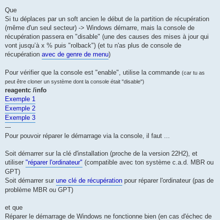
Que
Si tu déplaces par un soft ancien le début de la partition de récupération
(même d'un seul secteur) -> Windows démarre, mais la console de
récupération passera en "disable" (une des causes des mises à jour qui
vont jusqu’à x % puis "rolback") (et tu n'as plus de console de
récupération
avec de genre de menu
)
Pour vérifier que la console est "enable", utilise la commande
(car tu as
peut être cloner un système dont la console était "disable")
reagentc /info
Exemple 1
Exemple 2
Exemple 3
---
Pour pouvoir réparer le démarrage via la console, il faut ...
Soit démarrer sur la clé d'installation (proche de la version 22H2), et
utiliser
"réparer l'ordinateur"
(compatible avec ton système c.a.d. MBR ou
GPT)
Soit démarrer sur
une clé de récupération
pour réparer l'ordinateur (pas de
problème MBR ou GPT)
et que
Réparer le démarrage de Windows ne fonctionne bien (en cas d'échec de