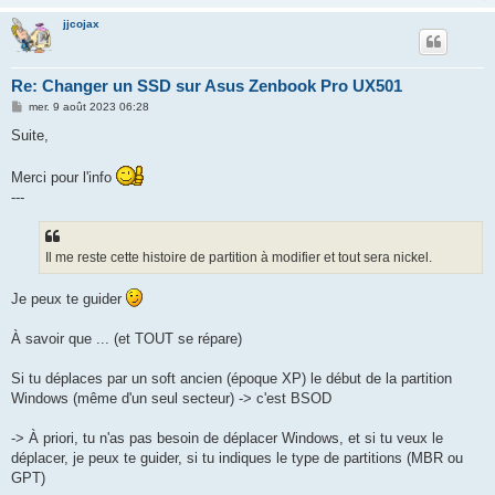
jjcojax
Re: Changer un SSD sur Asus Zenbook Pro UX501
M
mer. 9 août 2023 06:28
e
s
Suite,
s
a
g
Merci pour l'info
e
---
Il me reste cette histoire de partition à modifier et tout sera nickel.
Je peux te guider
À savoir que ... (et TOUT se répare)
Si tu déplaces par un soft ancien (époque XP) le début de la partition
Windows (même d'un seul secteur) -> c'est BSOD
-> À priori, tu n'as pas besoin de déplacer Windows, et si tu veux le
déplacer, je peux te guider, si tu indiques le type de partitions (MBR ou
GPT)