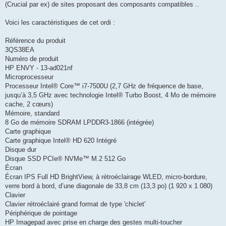
(Crucial par ex) de sites proposant des composants compatibles ..
Voici les caractéristiques de cet ordi :
Référence du produit
3QS38EA
Numéro de produit
HP ENVY - 13-ad021nf
Microprocesseur
Processeur Intel® Core™ i7-7500U (2,7 GHz de fréquence de base,
jusqu’à 3,5 GHz avec technologie Intel® Turbo Boost, 4 Mo de mémoire
cache, 2 cœurs)
Mémoire, standard
8 Go de mémoire SDRAM LPDDR3-1866 (intégrée)
Carte graphique
Carte graphique Intel® HD 620 Intégré
Disque dur
Disque SSD PCIe® NVMe™ M.2 512 Go
Écran
Écran IPS Full HD BrightView, à rétroéclairage WLED, micro-bordure,
verre bord à bord, d’une diagonale de 33,8 cm (13,3 po) (1 920 x 1 080)
Clavier
Clavier rétroéclairé grand format de type 'chiclet'
Périphérique de pointage
HP Imagepad avec prise en charge des gestes multi-toucher