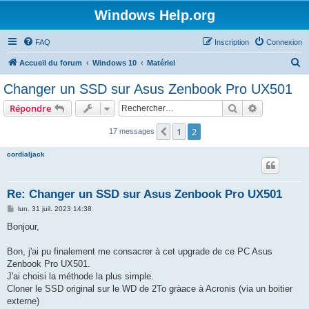
Windows Help.org
FAQ
Inscription
Connexion
R
Accueil du forum
Windows 10
Matériel
e
Changer un SSD sur Asus Zenbook Pro UX501
c
Rechercher
Recherche 
Répondre
h
e
1
2
Précédent
17 messages
r
cordialjack
c
h
Re: Changer un SSD sur Asus Zenbook Pro UX501
e
M
lun. 31 juil. 2023 14:38
r
e
s
Bonjour,
s
a
g
Bon, j'ai pu finalement me consacrer à cet upgrade de ce PC Asus
e
Zenbook Pro UX501.
J'ai choisi la méthode la plus simple.
Cloner le SSD original sur le WD de 2To gràace à Acronis (via un boitier
externe)