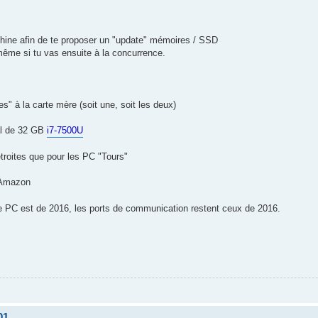
hine afin de te proposer un "update" mémoires / SSD
même si tu vas ensuite à la concurrence.
" à la carte mère (soit une, soit les deux)
al de 32 GB
i7-7500U
troites que pour les PC "Tours"
Amazon
le PC est de 2016, les ports de communication restent ceux de 2016.
01