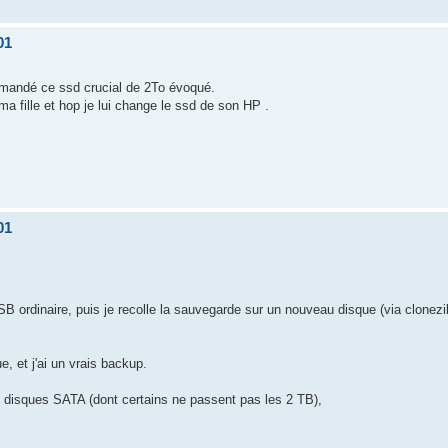
01
commandé ce ssd crucial de 2To évoqué.
ma fille et hop je lui change le ssd de son HP .
01
 ordinaire, puis je recolle la sauvegarde sur un nouveau disque (via clonezilla
, et j'ai un vrais backup.
s disques SATA (dont certains ne passent pas les 2 TB),