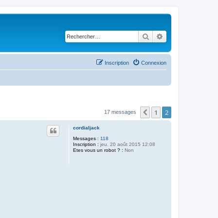
Rechercher
Recherche avancé
Inscription
Connexion
1
2
Précédent
17 messages
cordialjack
Messages :
118
Inscription :
jeu. 20 août 2015 12:08
Etes vous un robot ? :
Non