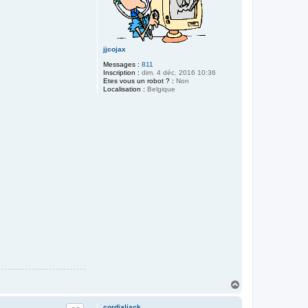
jjcojax
Messages :
811
Inscription :
dim. 4 déc. 2016 10:36
Etes vous un robot ? :
Non
Localisation :
Belgique
H
a
u
cordialjack