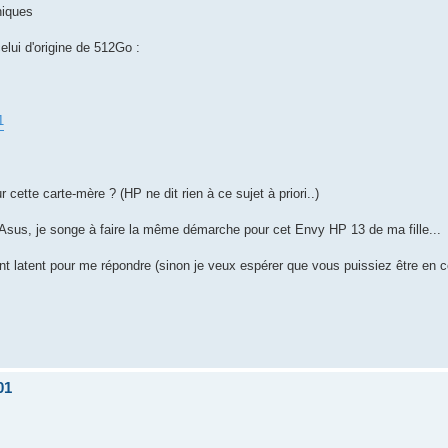
niques
elui d'origine de 512Go :
1
ette carte-mère ? (HP ne dit rien à ce sujet à priori..)
 Asus, je songe à faire la même démarche pour cet Envy HP 13 de ma fille...
t latent pour me répondre (sinon je veux espérer que vous puissiez être en 
01