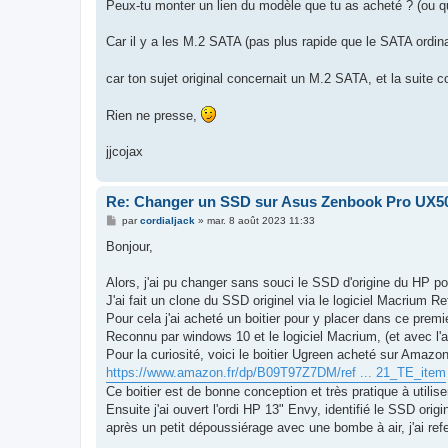
Peux-tu monter un lien du modèle que tu as acheté ? (ou qu
Car il y a les M.2 SATA (pas plus rapide que le SATA ordin
car ton sujet original concernait un M.2 SATA, et la suite 
Rien ne presse,
jjcojax
Re: Changer un SSD sur Asus Zenbook Pro UX5
M
par
cordialjack
»
mar. 8 août 2023 11:33
e
s
Bonjour,
s
a
g
Alors, j'ai pu changer sans souci le SSD d'origine du HP pou
e
J'ai fait un clone du SSD originel via le logiciel Macrium Ref
Pour cela j'ai acheté un boitier pour y placer dans ce premie
Reconnu par windows 10 et le logiciel Macrium, (et avec l'aid
Pour la curiosité, voici le boitier Ugreen acheté sur Amazon
https://www.amazon.fr/dp/B09T97Z7DM/ref ... 21_TE_item
Ce boitier est de bonne conception et très pratique à utilis
Ensuite j'ai ouvert l'ordi HP 13" Envy, identifié le SSD origin
après un petit dépoussiérage avec une bombe à air, j'ai ref