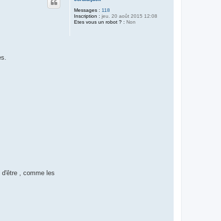
t
Messages :
118
Inscription :
jeu. 20 août 2015 12:08
Etes vous un robot ? :
Non
es.
e d'être , comme les