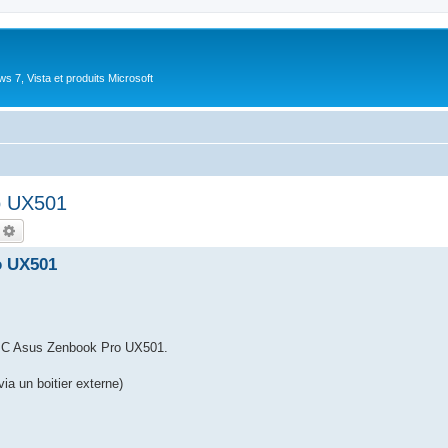
 7, Vista et produits Microsoft
o UX501
echercher
Recherche avancée
o UX501
e PC Asus Zenbook Pro UX501.
ia un boitier externe)