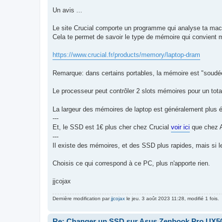
a
g
Un avis ...
e
Le site Crucial comporte un programme qui analyse ta mac
Cela te permet de savoir le type de mémoire qui convient 
https://www.crucial.fr/products/memory/laptop-dram
Remarque: dans certains portables, la mémoire est "soudées
Le processeur peut contrôler 2 slots mémoires pour un tot
La largeur des mémoires de laptop est généralement plus é
---
Et, le SSD est 1€ plus cher chez Crucial
voir ici
que chez 
---
Il existe des mémoires, et des SSD plus rapides, mais si 
Choisis ce qui correspond à ce PC, plus n'apporte rien.
jjcojax
Dernière modification par
jjcojax
le jeu. 3 août 2023 11:28, modifié 1 fois.
Re: Changer un SSD sur Asus Zenbook Pro UX5