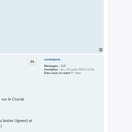
H
a
u
cordialjack
t
Messages :
118
Inscription :
jeu. 20 août 2015 12:08
Etes vous un robot ? :
Non
 sur le Crucial.
du boitier Ugreen) et
.)