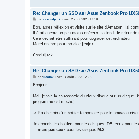
Re: Changer un SSD sur Asus Zenbook Pro UX5
M
par
cordialjack
»
mer. 2 août 2023 17:59
e
s
Bon, après réflexion et visite sur le site d'Amazon, j'ai 
s
Il était encore un peu moins onéreux, j'attends le retour de 
a
g
Cela devrait être suffisant pour upgrader cet ordinateur.
e
Merci encore pour ton aide jjcojax.
Cordialjack
Re: Changer un SSD sur Asus Zenbook Pro UX5
M
par
jjcojax
»
ven. 4 août 2023 12:28
e
s
Bonjour,
s
a
g
Moi, je fais la sauvegarde du vieux disque sur un disque USB
e
programme est moche)
-> Pas besoin d'un boîtier temporaire pour le nouveau disque
Je connais les boîtiers pour les disques IDE, ceux pour le
...
mais pas ceu
x pour les disques
M.2
.