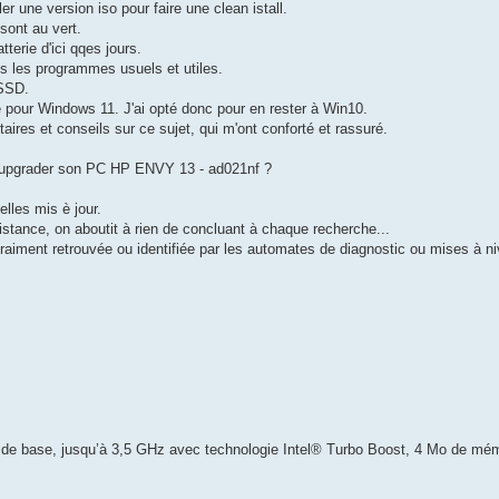
er une version iso pour faire une clean istall.
 sont au vert.
terie d'ici qqes jours.
ous les programmes usuels et utiles.
 SSD.
pour Windows 11. J'ai opté donc pour en rester à Win10.
res et conseils sur ce sujet, qui m'ont conforté et rassuré.
eut upgrader son PC HP ENVY 13 - ad021nf ?
elles mis è jour.
sistance, on aboutit à rien de concluant à chaque recherche...
aiment retrouvée ou identifiée par les automates de diagnostic ou mises à ni
de base, jusqu’à 3,5 GHz avec technologie Intel® Turbo Boost, 4 Mo de mé