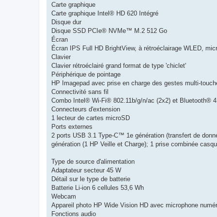
Carte graphique
Carte graphique Intel® HD 620 Intégré
Disque dur
Disque SSD PCIe® NVMe™ M.2 512 Go
Écran
Écran IPS Full HD BrightView, à rétroéclairage WLED, micro
Clavier
Clavier rétroéclairé grand format de type 'chiclet'
Périphérique de pointage
HP Imagepad avec prise en charge des gestes multi-touch
Connectivité sans fil
Combo Intel® Wi-Fi® 802.11b/g/n/ac (2x2) et Bluetooth® 4
Connecteurs d'extension
1 lecteur de cartes microSD
Ports externes
2 ports USB 3.1 Type-C™ 1e génération (transfert de donnée
génération (1 HP Veille et Charge); 1 prise combinée casq
Type de source d'alimentation
Adaptateur secteur 45 W
Détail sur le type de batterie
Batterie Li-ion 6 cellules 53,6 Wh
Webcam
Appareil photo HP Wide Vision HD avec microphone numéri
Fonctions audio