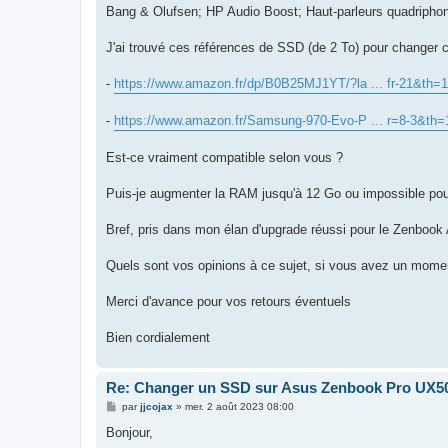
Bang & Olufsen; HP Audio Boost; Haut-parleurs quadripho
J'ai trouvé ces références de SSD (de 2 To) pour changer c
-
https://www.amazon.fr/dp/B0B25MJ1YT/?la ... fr-21&th=1
-
https://www.amazon.fr/Samsung-970-Evo-P ... r=8-3&th=
Est-ce vraiment compatible selon vous ?
Puis-je augmenter la RAM jusqu'à 12 Go ou impossible pour c
Bref, pris dans mon élan d'upgrade réussi pour le Zenbook
Quels sont vos opinions à ce sujet, si vous avez un momen
Merci d'avance pour vos retours éventuels
Bien cordialement
Re: Changer un SSD sur Asus Zenbook Pro UX5
M
par
jjcojax
»
mer. 2 août 2023 08:00
e
s
Bonjour,
s