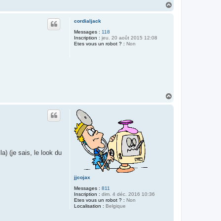
H
a
u
cordialjack
t
Messages :
118
Inscription :
jeu. 20 août 2015 12:08
Etes vous un robot ? :
Non
H
a
u
t
) (je sais, le look du
jjcojax
Messages :
811
Inscription :
dim. 4 déc. 2016 10:36
Etes vous un robot ? :
Non
Localisation :
Belgique