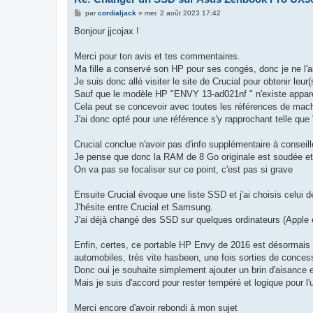
M
par
cordialjack
»
mer. 2 août 2023 17:42
e
s
Bonjour jjcojax !
s
a
g
Merci pour ton avis et tes commentaires.
e
Ma fille a conservé son HP pour ses congés, donc je ne l'
Je suis donc allé visiter le site de Crucial pour obtenir le
Sauf que le modèle HP "ENVY 13-ad021nf " n'existe appa
Cela peut se concevoir avec toutes les références de mach
J'ai donc opté pour une référence s'y rapprochant telle que
Crucial conclue n'avoir pas d'info supplémentaire à conseil
Je pense que donc la RAM de 8 Go originale est soudée et pa
On va pas se focaliser sur ce point, c'est pas si grave
Ensuite Crucial évoque une liste SSD et j'ai choisis celui 
J'hésite entre Crucial et Samsung.
J'ai déjà changé des SSD sur quelques ordinateurs (Apple 
Enfin, certes, ce portable HP Envy de 2016 est désormais ca
automobiles, très vite hasbeen, une fois sorties de concess
Donc oui je souhaite simplement ajouter un brin d'aisance et 
Mais je suis d'accord pour rester tempéré et logique pour l'
Merci encore d'avoir rebondi à mon sujet