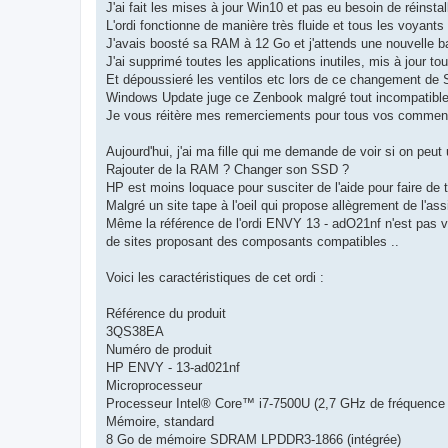
J'ai fait les mises à jour Win10 et pas eu besoin de réinstall
L'ordi fonctionne de manière très fluide et tous les voyants
J'avais boosté sa RAM à 12 Go et j'attends une nouvelle bat
J'ai supprimé toutes les applications inutiles, mis à jour t
Et dépoussieré les ventilos etc lors de ce changement de
Windows Update juge ce Zenbook malgré tout incompatible 
Je vous réitère mes remerciements pour tous vos commentai
Aujourd'hui, j'ai ma fille qui me demande de voir si on p
Rajouter de la RAM ? Changer son SSD ?
HP est moins loquace pour susciter de l'aide pour faire de t
Malgré un site tape à l'oeil qui propose allègrement de l'as
Même la référence de l'ordi ENVY 13 - adO21nf n'est pas vr
de sites proposant des composants compatibles ..
Voici les caractéristiques de cet ordi :
Référence du produit
3QS38EA
Numéro de produit
HP ENVY - 13-ad021nf
Microprocesseur
Processeur Intel® Core™ i7-7500U (2,7 GHz de fréquence 
Mémoire, standard
8 Go de mémoire SDRAM LPDDR3-1866 (intégrée)