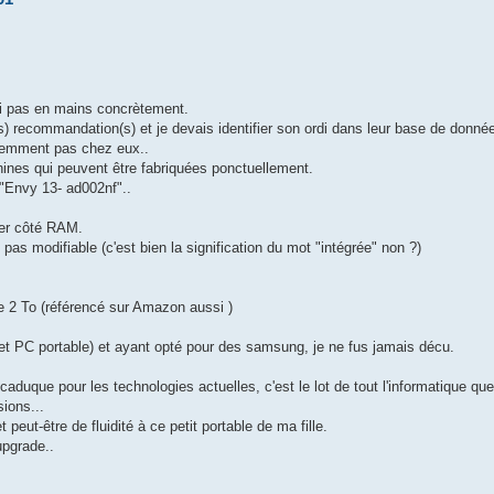
ai pas en mains concrètement.
ur(s) recommandation(s) et je devais identifier son ordi dans leur base de donné
remment pas chez eux..
ines qui peuvent être fabriquées ponctuellement.
 "Envy 13- ad002nf"..
ler côté RAM.
s modifiable (c'est bien la signification du mot "intégrée" non ?)
de 2 To (référencé sur Amazon aussi )
et PC portable) et ayant opté pour des samsung, je ne fus jamais décu.
duque pour les technologies actuelles, c'est le lot de tout l'informatique qu
ions...
peut-être de fluidité à ce petit portable de ma fille.
upgrade..