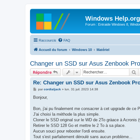
Windows Help.org
Forum : Entraide Windows 8, Windows
Raccourcis
FAQ
Accueil du forum
Windows 10
Matériel
Changer un SSD sur Asus Zenbook Pr
R
Répondre
Re: Changer un SSD sur Asus Zenbook Pr
M
par
cordialjack
»
lun. 31 juil. 2023 14:38
e
s
Bonjour,
s
a
g
Bon, j'ai pu finalement me consacrer à cet upgrade de c
e
J'ai choisi la méthode la plus simple.
Cloner le SSD original sur le WD de 2To gràace à Acronis (v
Retirer le SSD 128 Go et mettre le 2 To à sa place.
Aucun souci pour rebooter l'ordi ensuite.
Tout s'est parfaitement déroulé sans aucun problème...