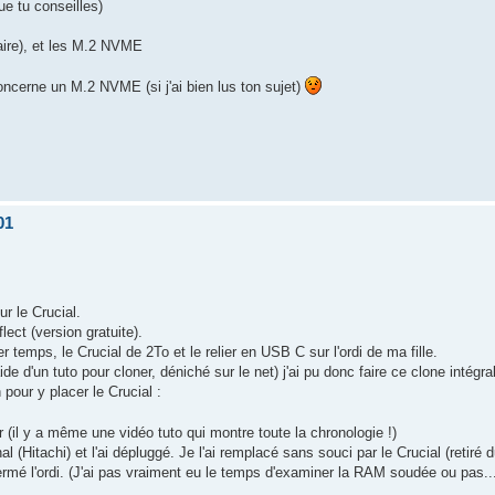
e tu conseilles)
aire), et les M.2 NVME
concerne un M.2 NVME (si j'ai bien lus ton sujet)
01
r le Crucial.
lect (version gratuite).
r temps, le Crucial de 2To et le relier en USB C sur l'ordi de ma fille.
e d'un tuto pour cloner, déniché sur le net) j'ai pu donc faire ce clone intégral
 pour y placer le Crucial :
er (il y a même une vidéo tuto qui montre toute la chronologie !)
al (Hitachi) et l'ai dépluggé. Je l'ai remplacé sans souci par le Crucial (retiré 
ermé l'ordi. (J'ai pas vraiment eu le temps d'examiner la RAM soudée ou pas..