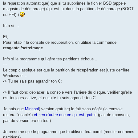
la réparation automatique) que si tu supprimes le fichier BSD (appelé
magasin de démarrage) (qui est lui dans la partition de démarrage (BOOT
ou EFI) )
Info si ...
Et,
Pour rétablir la console de récupération, on utilise la commande
reagentc /setreimage
Info si le programme qui gère tes partitions échoue ...
---
Le coup classique est que la partition de récupération est juste derrière
Windows et ...
-> Tu ne sais pas agrandir ton C:
-> Il faut donc déplacer la console vers l'arrière du disque, vérifier qu'elle
est toujours active, et ensuite tu sais agrandir ton C:
Je sais que
Minitool
( version gratuite) le fait sans dégât (la console
restera "enable")
et rien d'autre que ce qui est gratuit
(pas de sponsors,
pas de version pro en test)
Je présume que le programme que tu utilises fera pareil (reculer certaines
partitions)