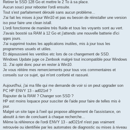
Retirer le SSD 128 Go et mettre le 2 To à sa place.
Aucun souci pour rebooter l'ordi ensuite.
Tout s'est parfaitement déroulé sans aucun problème...
J'ai fait les mises à jour Win10 et pas eu besoin de réinstaller une version
iso pour faire une clean istall.
L'ordi fonctionne de manière très fluide et tous les voyants sont au vert.
J'avais boosté sa RAM à 12 Go et j'attends une nouvelle batterie d'ici
qqes jours.
J'ai supprimé toutes les applications inutiles, mis à jour tous les
programmes usuels et utiles.
Et dépoussieré les ventilos etc lors de ce changement de SSD.
Windows Update juge ce Zenbook malgré tout incompatible pour Windows
11. J'ai opté donc pour en rester à Win10.
Je vous réitère mes remerciements pour tous vos commentaires et
conseils sur ce sujet, qui m'ont conforté et rassuré.
Aujourd'hui, j'ai ma fille qui me demande de voir si on peut upgrader son
PC HP ENVY 13 - ad021nf ?
Rajouter de la RAM ? Changer son SSD ?
HP est moins loquace pour susciter de l'aide pour faire de telles mis è
jour.
Malgré un site tape à l'oeil qui propose allègrement de l'assistance, on
aboutit à rien de concluant à chaque recherche...
Même la référence de l'ordi ENVY 13 - adO21nf n'est pas vraiment
retrouvée ou identifiée par les automates de diagnostic ou mises à niveau