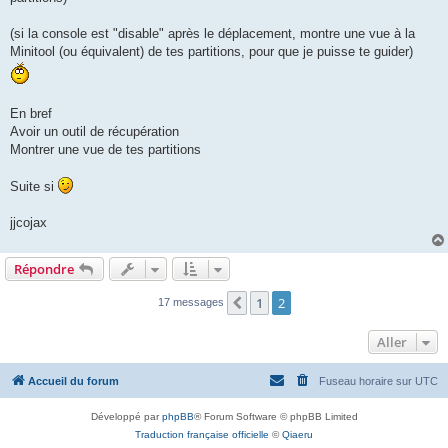
(si la console est "disable" après le déplacement, montre une vue à la
Minitool (ou équivalent) de tes partitions, pour que je puisse te guider)
En bref
Avoir un outil de récupération
Montrer une vue de tes partitions
Suite si
jjcojax
Répondre
1
2
Précédent
17 messages
Aller
Accueil du forum
Fuseau horaire sur
UTC
Développé par
phpBB
® Forum Software © phpBB Limited
Traduction française officielle
©
Qiaeru