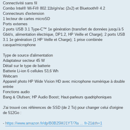
Connectivité sans fil
Combo Intel® Wi-Fi® 802.11b/g/n/ac (2x2) et Bluetooth® 4.2
Connecteurs d'extension
1 lecteur de cartes microSD
Ports externes
2 ports USB 3.1 Type-C™ 1e génération (transfert de données jusqu’à 5
Gbit/s, alimentation électrique, DP1.2, HP Veille et Charge); 2 ports USB
3.1 1e génération (1 HP Veille et Charge); 1 prise combinée
casque/microphone
Type de source d'alimentation
Adaptateur secteur 45 W
Détail sur le type de batterie
Batterie Li-ion 6 cellules 53,6 Wh
Webcam
Appareil photo HP Wide Vision HD avec microphone numérique à double
entrée
Fonctions audio
Bang & Olufsen; HP Audio Boost; Haut-parleurs quadriphoniques
J'ai trouvé ces références de SSD (de 2 To) pour changer celui d'origine
de 512Go :
-
https://www.amazon.fr/dp/B0B25MJ1YT/?la ... fr-21&th=1