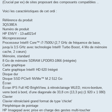
(Crucial par ex) de sites proposant des composants compatibles ..
Voici les caractéristiques de cet ordi :
Référence du produit
3QS38EA
Numéro de produit
HP ENVY - 13-ad021nf
Microprocesseur
Processeur Intel® Core™ i7-7500U (2,7 GHz de fréquence de base,
jusqu’à 3,5 GHz avec technologie Intel® Turbo Boost, 4 Mo de mémoire
cache, 2 cœurs)
Mémoire, standard
8 Go de mémoire SDRAM LPDDR3-1866 (intégrée)
Carte graphique
Carte graphique Intel® HD 620 Intégré
Disque dur
Disque SSD PCIe® NVMe™ M.2 512 Go
Écran
Écran IPS Full HD BrightView, à rétroéclairage WLED, micro-bordure,
verre bord à bord, d’une diagonale de 33,8 cm (13,3 po) (1 920 x 1 080)
Clavier
Clavier rétroéclairé grand format de type 'chiclet'
Périphérique de pointage
HP Imagepad avec prise en charge des gestes multi-toucher