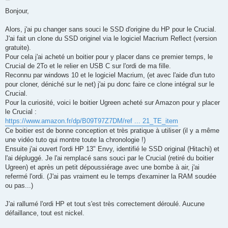
e
s
Bonjour,
s
a
g
Alors, j'ai pu changer sans souci le SSD d'origine du HP pour le Crucial.
e
J'ai fait un clone du SSD originel via le logiciel Macrium Reflect (version
gratuite).
Pour cela j'ai acheté un boitier pour y placer dans ce premier temps, le
Crucial de 2To et le relier en USB C sur l'ordi de ma fille.
Reconnu par windows 10 et le logiciel Macrium, (et avec l'aide d'un tuto
pour cloner, déniché sur le net) j'ai pu donc faire ce clone intégral sur le
Crucial.
Pour la curiosité, voici le boitier Ugreen acheté sur Amazon pour y placer
le Crucial :
https://www.amazon.fr/dp/B09T97Z7DM/ref ... 21_TE_item
Ce boitier est de bonne conception et très pratique à utiliser (il y a même
une vidéo tuto qui montre toute la chronologie !)
Ensuite j'ai ouvert l'ordi HP 13" Envy, identifié le SSD original (Hitachi) et
l'ai dépluggé. Je l'ai remplacé sans souci par le Crucial (retiré du boitier
Ugreen) et après un petit dépoussiérage avec une bombe à air, j'ai
refermé l'ordi. (J'ai pas vraiment eu le temps d'examiner la RAM soudée
ou pas...)
J'ai rallumé l'ordi HP et tout s'est très correctement déroulé. Aucune
défaillance, tout est nickel.