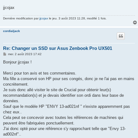
jjcojax
Dernière modification par
jjcojax
le jeu. 3 août 2023 11:28, modifié 1 fois.
cordialjack
Re: Changer un SSD sur Asus Zenbook Pro UX501
M
mer. 2 août 2023 17:42
e
s
Bonjour jjcojax !
s
a
g
Merci pour ton avis et tes commentaires.
e
Ma fille a conservé son HP pour ses congés, donc je ne l'ai pas en mains
concrètement.
Je suis donc allé visiter le site de Crucial pour obtenir leur(s)
recommandation(s) et je devais identifier son ordi dans leur base de
données.
Sauf que le modèle HP "ENVY 13-ad021nf " n'existe apparemment pas
chez eux..
Cela peut se concevoir avec toutes les références de machines qui
peuvent être fabriquées ponctuellement.
J'ai donc opté pour une référence s'y rapprochant telle que "Envy 13-
ad002nf"..