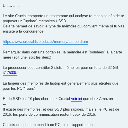
a
g
Un avis ...
e
Le site Crucial comporte un programme qui analyse ta machine afin de te
proposer un "update" mémoires / SSD
Cela te permet de savoir le type de mémoire qui convient même si tu vas
ensuite à la concurrence.
https://www.crucial.fr/products/memory/laptop-dram
Remarque: dans certains portables, la mémoire est "soudées" à la carte
mère (soit une, soit les deux)
Le processeur peut contrôler 2 slots mémoires pour un total de 32 GB
i7-7500U
La largeur des mémoires de laptop est généralement plus étroites que
pour les PC "Tours"
---
Et, le SSD est 1€ plus cher chez Crucial
voir ici
que chez Amazon
---
Il existe des mémoires, et des SSD plus rapides, mais si le PC est de
2016, les ports de communication restent ceux de 2016.
Choisis ce qui correspond à ce PC, plus n'apporte rien.