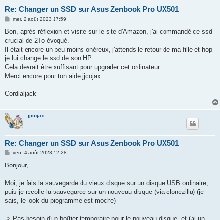
Re: Changer un SSD sur Asus Zenbook Pro UX501
M
mer. 2 août 2023 17:59
e
s
Bon, après réflexion et visite sur le site d'Amazon, j'ai commandé ce ssd
s
crucial de 2To évoqué.
a
g
Il était encore un peu moins onéreux, j'attends le retour de ma fille et hop
e
je lui change le ssd de son HP .
Cela devrait être suffisant pour upgrader cet ordinateur.
Merci encore pour ton aide jjcojax.
Cordialjack
jjcojax
Re: Changer un SSD sur Asus Zenbook Pro UX501
M
ven. 4 août 2023 12:28
e
s
Bonjour,
s
a
g
Moi, je fais la sauvegarde du vieux disque sur un disque USB ordinaire,
e
puis je recolle la sauvegarde sur un nouveau disque (via clonezilla) (je
sais, le look du programme est moche)
-> Pas besoin d'un boîtier temporaire pour le nouveau disque, et j'ai un