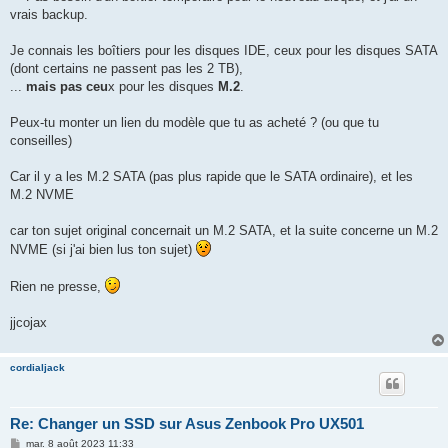
vrais backup.
Je connais les boîtiers pour les disques IDE, ceux pour les disques SATA
(dont certains ne passent pas les 2 TB),
...
mais pas ceu
x pour les disques
M.2
.
Peux-tu monter un lien du modèle que tu as acheté ? (ou que tu
conseilles)
Car il y a les M.2 SATA (pas plus rapide que le SATA ordinaire), et les
M.2 NVME
car ton sujet original concernait un M.2 SATA, et la suite concerne un M.2
NVME (si j'ai bien lus ton sujet)
Rien ne presse,
jjcojax
cordialjack
Re: Changer un SSD sur Asus Zenbook Pro UX501
M
mar. 8 août 2023 11:33