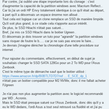
Par contre, j'ai oublié une étape importante lors du clonage : c'est
d'augmenter la capacité de la partition windows avec Macrium Reflect..
Car là j'ai un ordi HP Envy totalement identique à ce qu'il était au départ,
à part qu'il a désormais un espace énorme non alloué .
Tout cela est logique car un clone remplace un SSD de manière limpide.
Qu'il soit plus grand, à ce stade cela n'apporte aucun intérêt.
De plus, le SSD Hitachi n'était pas saturé...
Bref, j'ai mis ce SSD Hitachi dans le boitier Ugreen .
Et désormais je dois trouver un tuto pour "agrandir" la partition windows
sans risquer de foutre le b..... car je ne sais pas encore le faire...
Je devrais j'imagine dénicher la chronologie d'une telle procédure sur
internet .
Pour rajouter du commentaire, effectivement, en début de sujet je
souhaitais changer le SSD SATA 128Go pour un 2 To WD pour l'Asus
Zenbook.
C'est le même type de démarche sauf que le boitier utilisé :
https://www.amazon.fr/dp/B0BTLTD7D7/ref ... E_SCE_dp_1
n'était pas un boitier compatible pour M2 NVMe, donc il me fallait acheter
l'Ugreen
Je n'ai pas non plus augmenter la partition avec le logiciel recommandé
par WD , Acronis.
Mais le SSD était presque saturé sur l'Asus Zenbook, donc dés qu'il y a
eu le WD dedans, l'ordi Asus a tout seul retrouvé sa fluidité et et j'ai pu