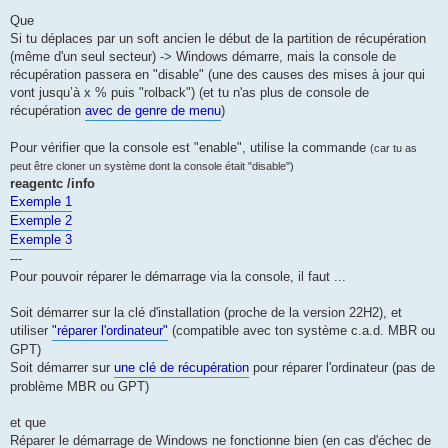
Que
Si tu déplaces par un soft ancien le début de la partition de récupération
(même d'un seul secteur) -> Windows démarre, mais la console de
récupération passera en "disable" (une des causes des mises à jour qui
vont jusqu’à x % puis "rolback") (et tu n'as plus de console de
récupération
avec de genre de menu
)
Pour vérifier que la console est "enable", utilise la commande
(car tu as
peut être cloner un système dont la console était "disable")
reagentc /info
Exemple 1
Exemple 2
Exemple 3
---
Pour pouvoir réparer le démarrage via la console, il faut ...
Soit démarrer sur la clé d'installation (proche de la version 22H2), et
utiliser
"réparer l'ordinateur"
(compatible avec ton système c.a.d. MBR ou
GPT)
Soit démarrer sur
une clé de récupération
pour réparer l'ordinateur (pas de
problème MBR ou GPT)
et que
Réparer le démarrage de Windows ne fonctionne bien (en cas d'échec de