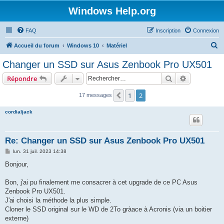
Windows Help.org
FAQ
Inscription
Connexion
R
Accueil du forum
Windows 10
Matériel
e
Changer un SSD sur Asus Zenbook Pro UX501
c
Rechercher
Recherche 
Répondre
h
e
1
2
Précédent
17 messages
r
cordialjack
c
h
Re: Changer un SSD sur Asus Zenbook Pro UX501
e
M
lun. 31 juil. 2023 14:38
r
e
s
Bonjour,
s
a
g
Bon, j'ai pu finalement me consacrer à cet upgrade de ce PC Asus
e
Zenbook Pro UX501.
J'ai choisi la méthode la plus simple.
Cloner le SSD original sur le WD de 2To gràace à Acronis (via un boitier
externe)