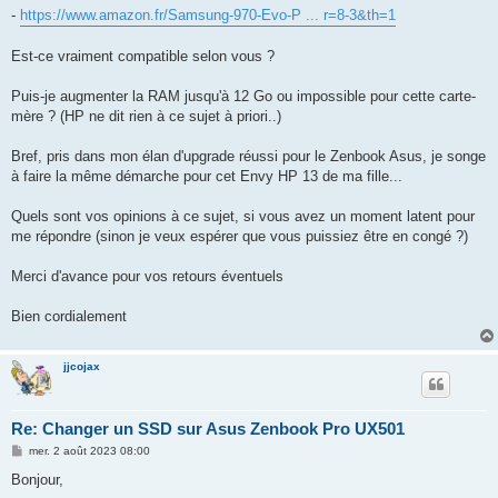
-
https://www.amazon.fr/Samsung-970-Evo-P ... r=8-3&th=1
Est-ce vraiment compatible selon vous ?
Puis-je augmenter la RAM jusqu'à 12 Go ou impossible pour cette carte-
mère ? (HP ne dit rien à ce sujet à priori..)
Bref, pris dans mon élan d'upgrade réussi pour le Zenbook Asus, je songe
à faire la même démarche pour cet Envy HP 13 de ma fille...
Quels sont vos opinions à ce sujet, si vous avez un moment latent pour
me répondre (sinon je veux espérer que vous puissiez être en congé ?)
Merci d'avance pour vos retours éventuels
Bien cordialement
jjcojax
Re: Changer un SSD sur Asus Zenbook Pro UX501
M
mer. 2 août 2023 08:00
e
s
Bonjour,
s