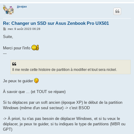
jjcojax
Re: Changer un SSD sur Asus Zenbook Pro UX501
M
mer. 9 août 2023 06:28
e
s
Suite,
s
a
g
Merci pour l'info
e
---
Il me reste cette histoire de partition à modifier et tout sera nickel.
Je peux te guider
À savoir que ... (et TOUT se répare)
Si tu déplaces par un soft ancien (époque XP) le début de la partition
Windows (même d'un seul secteur) -> c'est BSOD
-> À priori, tu n'as pas besoin de déplacer Windows, et si tu veux le
déplacer, je peux te guider, si tu indiques le type de partitions (MBR ou
GPT)