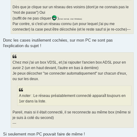
Dès que je clique sur un réseau des voisins (dont je ne connais pas le
"mot de passe") Oui
(suffit de ne pas cliquer
)
(c'est normal, c'est Windows)
Par contre, si c'est un réseau connu (un pour lequel j'ai pu me
connecter) la case peut être décochée (et le reste sauf si je re-coche)---
Donc les cases inutilement cochées, sur mon PC ne sont pas
l'explication du sujet !
Chez moi j'ai un box VDSL, et j'ai rajouter l'ancien box ADSL pour en
avoir 2 (un en haut devant, l'autre en bas à derrière)
Je peux décocher "se connecter automatiquement" sur chacun d'eux,
ou sur les deux.
A noter : Le réseau préalablement connecté apparaît toujours en
1er dans la liste.
Pareil, mais si il était connecté, il se reconnecte au même box (même si
je suis à coté du second)
---
Si seulement mon PC pouvait faire de même !