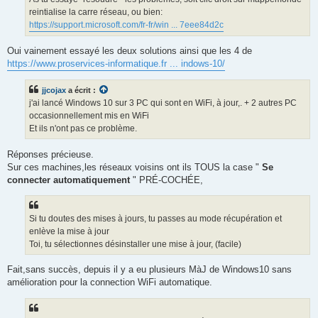
reintialise la carre réseau, ou bien:
https://support.microsoft.com/fr-fr/win ... 7eee84d2c
Oui vainement essayé les deux solutions ainsi que les 4 de
https://www.proservices-informatique.fr ... indows-10/
jjcojax
a écrit :
j'ai lancé Windows 10 sur 3 PC qui sont en WiFi, à jour,. + 2 autres PC
occasionnellement mis en WiFi
Et ils n'ont pas ce problème.
Réponses précieuse.
Sur ces machines,les réseaux voisins ont ils TOUS la case "
Se
connecter automatiquement
" PRÉ-COCHÉE,
Si tu doutes des mises à jours, tu passes au mode récupération et
enlève la mise à jour
Toi, tu sélectionnes désinstaller une mise à jour, (facile)
Fait,sans succès, depuis il y a eu plusieurs MàJ de Windows10 sans
amélioration pour la connection WiFi automatique.