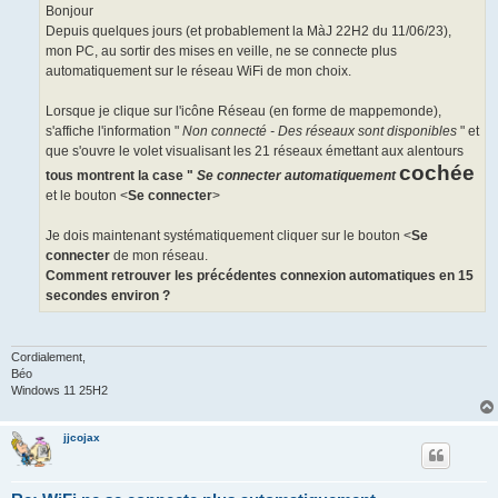
g
Bonjour
e
Depuis quelques jours (et probablement la MàJ 22H2 du 11/06/23),
mon PC, au sortir des mises en veille, ne se connecte plus
automatiquement sur le réseau WiFi de mon choix.
Lorsque je clique sur l'icône Réseau (en forme de mappemonde),
s'affiche l'information "
Non connecté - Des réseaux sont disponibles
" et
que s'ouvre le volet visualisant les 21 réseaux émettant aux alentours
cochée
tous montrent la case "
Se connecter automatiquement
et le bouton <
Se connecter
>
Je dois maintenant systématiquement cliquer sur le bouton <
Se
connecter
de mon réseau.
Comment retrouver les précédentes connexion automatiques en 15
secondes environ ?
Cordialement,
Béo
Windows 11 25H2
jjcojax