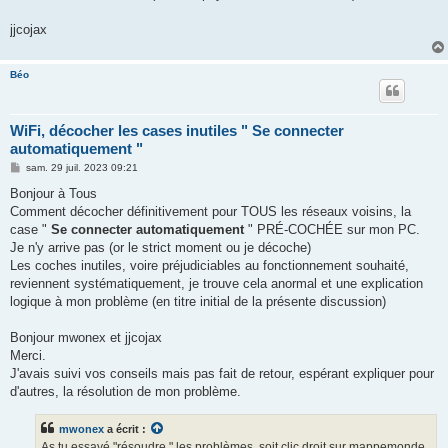
jjcojax
Béo
WiFi, décocher les cases inutiles " Se connecter
automatiquement "
M
sam. 29 juil. 2023 09:21
e
s
Bonjour à Tous
s
Comment décocher définitivement pour TOUS les réseaux voisins, la
a
g
case "
Se connecter automatiquement
" PRÉ-COCHÉE sur mon PC.
e
Je n'y arrive pas (or le strict moment ou je décoche)
Les coches inutiles, voire préjudiciables au fonctionnement souhaité,
reviennent systématiquement, je trouve cela anormal et une explication
logique à mon problème (en titre initial de la présente discussion)
Bonjour mwonex et jjcojax
Merci.
J'avais suivi vos conseils mais pas fait de retour, espérant expliquer pour
d'autres, la résolution de mon problème.
mwonex
a écrit :
As tu essayé "résoudre " les problèmes, soit clic droit sur mappemonde