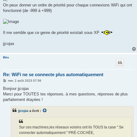
On peux donner un ordre de priorité pour chaque connexions WiFi qui ont
fonctionné (de -999 à +999)
Il me semble que ce genre de priorité existait sous XP.
jjcojax
Béo
Re: WiFi ne se connecte plus automatiquement
M
mer. 2 août 2023 07:56
e
s
Bonjour jjcojax
s
Merci pour TOUTES tes réponses, à mes questions, réponses de plus
a
g
parfaitement étayées !
e
jjcojax
a écrit :
Sur ces machines,les réseaux voisins ont ils TOUS la case " Se
connecter automatiquement " PRÉ-COCHÉE,