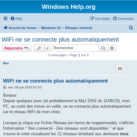
Windows Help.org
FAQ
Inscription
Connexion
R
Accueil du forum
Windows 10
Réseau / internet
e
WiFi ne se connecte plus automatiquement
c
Rechercher
Recherche 
Répondre
h
9 messages • Page
1
sur
1
e
Béo
r
c
h
WiFi ne se connecte plus automatiquement
e
M
mer. 28 juin 2023 07:23
e
r
s
Bonjour
s
Depuis quelques jours (et probablement la MàJ 22H2 du 11/06/23), mon
a
g
PC, au sortir des mises en veille, ne se connecte plus automatiquement
e
sur le réseau WiFi de mon choix.
Lorsque je clique sur l'icône Réseau (en forme de mappemonde), s'affiche
l'information "
Non connecté - Des réseaux sont disponibles
" et que
s'ouvre le volet visualisant les 21 réseaux émettant aux alentours
tous