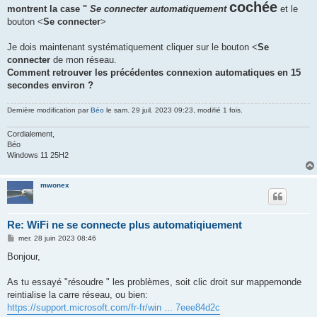
cochée
montrent la case "
Se connecter automatiquement
et le
bouton <
Se connecter
>
Je dois maintenant systématiquement cliquer sur le bouton <
Se
connecter
de mon réseau.
Comment retrouver les précédentes connexion automatiques en 15
secondes environ ?
Dernière modification par
Béo
le sam. 29 juil. 2023 09:23, modifié 1 fois.
Cordialement,
Béo
Windows 11 25H2
mwonex
Re: WiFi ne se connecte plus automatiqiuement
M
mer. 28 juin 2023 08:46
e
s
Bonjour,
s
a
g
As tu essayé "résoudre " les problèmes, soit clic droit sur mappemonde
e
reintialise la carre réseau, ou bien:
https://support.microsoft.com/fr-fr/win ... 7eee84d2c