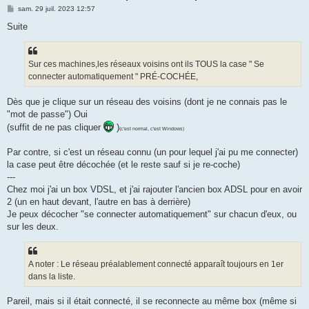
M
sam. 29 juil. 2023 12:57
e
s
Suite
s
a
g
e
Sur ces machines,les réseaux voisins ont ils TOUS la case " Se
connecter automatiquement " PRÉ-COCHÉE,
Dès que je clique sur un réseau des voisins (dont je ne connais pas le
"mot de passe") Oui
(suffit de ne pas cliquer
)
(c'est normal, c'est Windows)
Par contre, si c'est un réseau connu (un pour lequel j'ai pu me connecter)
la case peut être décochée (et le reste sauf si je re-coche)
---
Chez moi j'ai un box VDSL, et j'ai rajouter l'ancien box ADSL pour en avoir
2 (un en haut devant, l'autre en bas à derrière)
Je peux décocher "se connecter automatiquement" sur chacun d'eux, ou
sur les deux.
A noter : Le réseau préalablement connecté apparaît toujours en 1er
dans la liste.
Pareil, mais si il était connecté, il se reconnecte au même box (même si