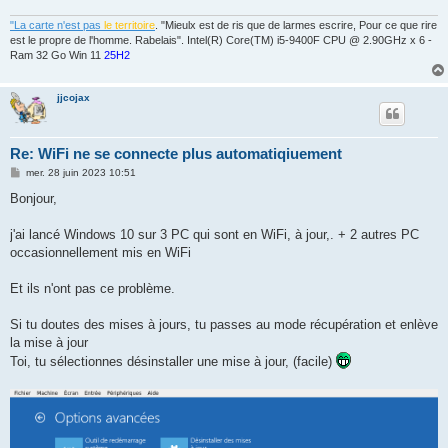
"La carte n'est pas
le territoire
. "Mieulx est de ris que de larmes escrire, Pour ce que rire
est le propre de l'homme. Rabelais". Intel(R) Core(TM) i5-9400F CPU @ 2.90GHz x 6 -
Ram 32 Go Win 11
25H2
jjcojax
Re: WiFi ne se connecte plus automatiqiuement
M
mer. 28 juin 2023 10:51
e
s
Bonjour,
s
a
g
j'ai lancé Windows 10 sur 3 PC qui sont en WiFi, à jour,. + 2 autres PC
e
occasionnellement mis en WiFi
Et ils n'ont pas ce problème.
Si tu doutes des mises à jours, tu passes au mode récupération et enlève
la mise à jour
Toi, tu sélectionnes désinstaller une mise à jour, (facile)