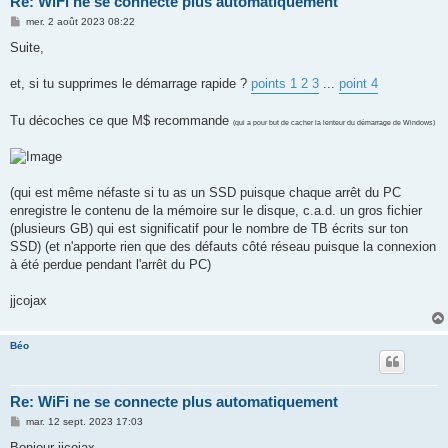
Re: WiFi ne se connecte plus automatiquement
M
mer. 2 août 2023 08:22
e
s
Suite,
s
a
g
et, si tu supprimes le démarrage rapide ?
points 1 2 3
...
point 4
e
Tu décoches ce que M$ recommande
(qui a pour but de cacher la lenteur du démarrage de Windows)
(qui est même néfaste si tu as un SSD puisque chaque arrêt du PC
enregistre le contenu de la mémoire sur le disque, c.a.d. un gros fichier
(plusieurs GB) qui est significatif pour le nombre de TB écrits sur ton
SSD) (et n'apporte rien que des défauts côté réseau puisque la connexion
à été perdue pendant l'arrêt du PC)
jjcojax
Béo
Re: WiFi ne se connecte plus automatiquement
M
mar. 12 sept. 2023 17:03
e
s
Bonjour jjcojax