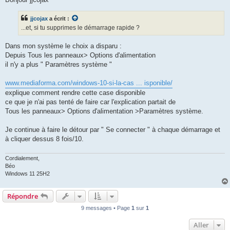
s
a
g
jjcojax
a écrit :
e
...et, si tu supprimes le démarrage rapide ?
Dans mon système le choix a disparu :
Depuis Tous les panneaux> Options d'alimentation
il n'y a plus " Paramètres système "
www.mediaforma.com/windows-10-si-la-cas ... isponible/
explique comment rendre cette case disponible
ce que je n'ai pas tenté de faire car l'explication partait de
Tous les panneaux> Options d'alimentation >Paramètres système.
Je continue à faire le détour par " Se connecter " à chaque démarrage et
à cliquer dessus 8 fois/10.
Cordialement,
Béo
Windows 11 25H2
Répondre
9 messages • Page
1
sur
1
Aller