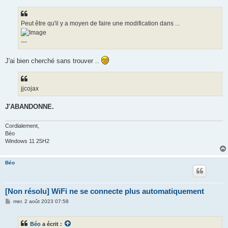
Peut être qu'il y a moyen de faire une modification dans ...
---
J'ai bien cherché sans trouver ..
jjcojax
J'ABANDONNE.
Cordialement,
Béo
Windows 11 25H2
Béo
[Non résolu] WiFi ne se connecte plus automatiquement
M
mer. 2 août 2023 07:58
e
s
s
Béo
a écrit :
a