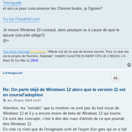
Tomsguide
et est-ce pour concurrencer les Chrome books, je l'ignore?
Vu sur Frandroid.com
Je trouve Windows 10 costaud, alors pourquoi ou à cause de quoi le
laisser (sécurité oblige?)
@+
"La carte n'est pas
le territoire
. "Mieulx est de ris que de larmes escrire, Pour ce que rire
est le propre de l'homme. Rabelais". Intel(R) Core(TM) i5-9400F CPU @ 2.90GHz x 6 -
Ram 32 Go Win 11
25H2
LolYangccool
Re: On parle déjà de Windows 12 alors que la version 11 est
en coursd'adoption
M
jeu. 25 janv. 2024 14:47
e
s
Attention, les "extraits" que tu montres ne sont pas du tout issus de
s
Windows 12 et il y a encore moins de beta de Windows 12 qui tourne.
a
g
Ce sont des concepts, c'est à dire des vues d'artiste de ce que pourrait
e
être Windows 12.
En clair ce n'est que de l'imaginaire sorti de l'esprit d'un gars qui en a fait