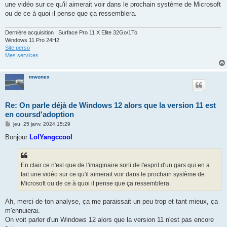
une vidéo sur ce qu'il aimerait voir dans le prochain système de Microsoft
ou de ce à quoi il pense que ça ressemblera.
Dernière acquisition : Surface Pro 11 X Elite 32Go/1To
Windows 11 Pro 24H2
Site perso
Mes services
mwonex
Re: On parle déjà de Windows 12 alors que la version 11 est
en coursd'adoption
M
jeu. 25 janv. 2024 15:29
e
s
Bonjour
LolYangccool
s
a
g
e
En clair ce n'est que de l'imaginaire sorti de l'esprit d'un gars qui en a
fait une vidéo sur ce qu'il aimerait voir dans le prochain système de
Microsoft ou de ce à quoi il pense que ça ressemblera.
Ah, merci de ton analyse, ça me paraissait un peu trop et tant mieux, ça
m'ennuierai.
On voit parler d'un Windows 12 alors que la version 11 n'est pas encore