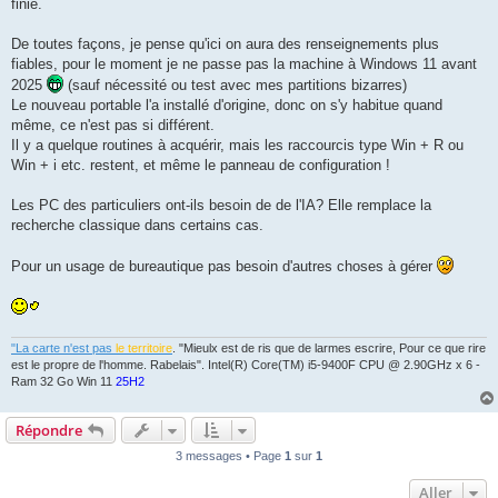
finie.
De toutes façons, je pense qu'ici on aura des renseignements plus
fiables, pour le moment je ne passe pas la machine à Windows 11 avant
2025
(sauf nécessité ou test avec mes partitions bizarres)
Le nouveau portable l'a installé d'origine, donc on s'y habitue quand
même, ce n'est pas si différent.
Il y a quelque routines à acquérir, mais les raccourcis type Win + R ou
Win + i etc. restent, et même le panneau de configuration !
Les PC des particuliers ont-ils besoin de de l'IA? Elle remplace la
recherche classique dans certains cas.
Pour un usage de bureautique pas besoin d'autres choses à gérer
"La carte n'est pas
le territoire
. "Mieulx est de ris que de larmes escrire, Pour ce que rire
est le propre de l'homme. Rabelais". Intel(R) Core(TM) i5-9400F CPU @ 2.90GHz x 6 -
Ram 32 Go Win 11
25H2
Répondre
3 messages • Page
1
sur
1
Aller