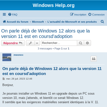
Windows Help.org
FAQ
Inscription
Connexion
R
Accueil du forum
Microsoft
L'actualité de Microsoft et ses produits
e
On parle déjà de Windows 12 alors que la
c
version 11 est en coursd'adoption
h
Rechercher
Recherche 
Répondre
e
3 messages • Page
1
sur
1
r
mwonex
c
h
e
On parle déjà de Windows 12 alors que la version 11
est en coursd'adoption
r
M
mer. 26 juil. 2023 12:46
e
s
Bonjour,
s
a
g
Je pourrais installer un Windows 11 en upgrade depuis un PC sous
e
version 10, mais j'attends, et bientôt ce serait Windows 12.
Il semble que les exigences matérielles seraient identiques à la V. 11.