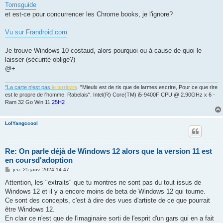
Tomsguide
et est-ce pour concurrencer les Chrome books, je l'ignore?
Vu sur Frandroid.com
Je trouve Windows 10 costaud, alors pourquoi ou à cause de quoi le
laisser (sécurité oblige?)
@+
"La carte n'est pas
le territoire
. "Mieulx est de ris que de larmes escrire, Pour ce que rire
est le propre de l'homme. Rabelais". Intel(R) Core(TM) i5-9400F CPU @ 2.90GHz x 6 -
Ram 32 Go Win 11
25H2
LolYangccool
Re: On parle déjà de Windows 12 alors que la version 11 est
en coursd'adoption
M
jeu. 25 janv. 2024 14:47
e
s
Attention, les "extraits" que tu montres ne sont pas du tout issus de
s
Windows 12 et il y a encore moins de beta de Windows 12 qui tourne.
a
g
Ce sont des concepts, c'est à dire des vues d'artiste de ce que pourrait
e
être Windows 12.
En clair ce n'est que de l'imaginaire sorti de l'esprit d'un gars qui en a fait