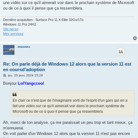
une vidéo sur ce qu'il aimerait voir dans le prochain système de Microsoft
ou de ce à quoi il pense que ça ressemblera.
Dernière acquisition : Surface Pro 11 X Elite 32Go/1To
Windows 11 Pro 24H2
Site perso
Mes services
mwonex
Re: On parle déjà de Windows 12 alors que la version 11 est
en coursd'adoption
M
jeu. 25 janv. 2024 15:29
e
s
Bonjour
LolYangccool
s
a
g
e
En clair ce n'est que de l'imaginaire sorti de l'esprit d'un gars qui en a
fait une vidéo sur ce qu'il aimerait voir dans le prochain système de
Microsoft ou de ce à quoi il pense que ça ressemblera.
Ah, merci de ton analyse, ça me paraissait un peu trop et tant mieux, ça
m'ennuierai.
On voit parler d'un Windows 12 alors que la version 11 n'est pas encore