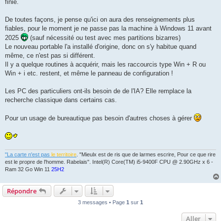
finie.
De toutes façons, je pense qu'ici on aura des renseignements plus
fiables, pour le moment je ne passe pas la machine à Windows 11 avant
2025
(sauf nécessité ou test avec mes partitions bizarres)
Le nouveau portable l'a installé d'origine, donc on s'y habitue quand
même, ce n'est pas si différent.
Il y a quelque routines à acquérir, mais les raccourcis type Win + R ou
Win + i etc. restent, et même le panneau de configuration !
Les PC des particuliers ont-ils besoin de de l'IA? Elle remplace la
recherche classique dans certains cas.
Pour un usage de bureautique pas besoin d'autres choses à gérer
"La carte n'est pas
le territoire
. "Mieulx est de ris que de larmes escrire, Pour ce que rire
est le propre de l'homme. Rabelais". Intel(R) Core(TM) i5-9400F CPU @ 2.90GHz x 6 -
Ram 32 Go Win 11
25H2
Répondre
3 messages • Page
1
sur
1
Aller