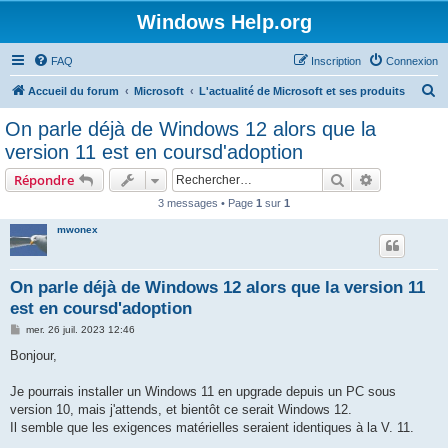
Windows Help.org
FAQ
Inscription
Connexion
R
Accueil du forum
Microsoft
L'actualité de Microsoft et ses produits
e
On parle déjà de Windows 12 alors que la
c
version 11 est en coursd'adoption
h
Rechercher
Recherche 
Répondre
e
3 messages • Page
1
sur
1
r
mwonex
c
h
e
On parle déjà de Windows 12 alors que la version 11
est en coursd'adoption
r
M
mer. 26 juil. 2023 12:46
e
s
Bonjour,
s
a
g
Je pourrais installer un Windows 11 en upgrade depuis un PC sous
e
version 10, mais j'attends, et bientôt ce serait Windows 12.
Il semble que les exigences matérielles seraient identiques à la V. 11.