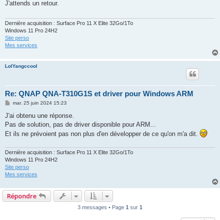
J'attends un retour.
a
g
e
Dernière acquisition : Surface Pro 11 X Elite 32Go/1To
Windows 11 Pro 24H2
Site perso
Mes services
LolYangccool
Re: QNAP QNA-T310G1S et driver pour Windows ARM
M
mar. 25 juin 2024 15:23
e
s
J'ai obtenu une réponse.
s
Pas de solution, pas de driver disponible pour ARM...
a
g
Et ils ne prévoient pas non plus d'en développer de ce qu'on m'a dit.
e
Dernière acquisition : Surface Pro 11 X Elite 32Go/1To
Windows 11 Pro 24H2
Site perso
Mes services
Répondre
3 messages • Page
1
sur
1