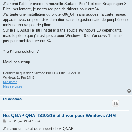
J'aimerai l'utiliser avec ma nouvelle Surface Pro 11 et son Snapdragon X
Elite, seulement, je ne trouve pas de drivers pour arm64.
J'ai tenté une installation du pilote x86_64, sans succès, la carte réseau
apparait avec un point d'exclamation dans le gestionnaire de périphérique
mais ne trouve pas de pilote.
Sur le PC Asus j'ai pu l'installer sans soucis (Windows 10 cependant),
mais le pilote que j'ai est prévu pour Windows 10 et Windows 11, mais
pas pour architecture arm64...
Y a t'il une solution ?
Merci beaucoup.
Dernière acquisition : Surface Pro 11 X Elite 32Go/1To
Windows 11 Pro 24H2
Site perso
Mes services
LolYangccool
Re: QNAP QNA-T310G1S et driver pour Windows ARM
M
mar. 25 juin 2024 13:54
e
s
J'ai créé un ticket de support chez QNAP.
s