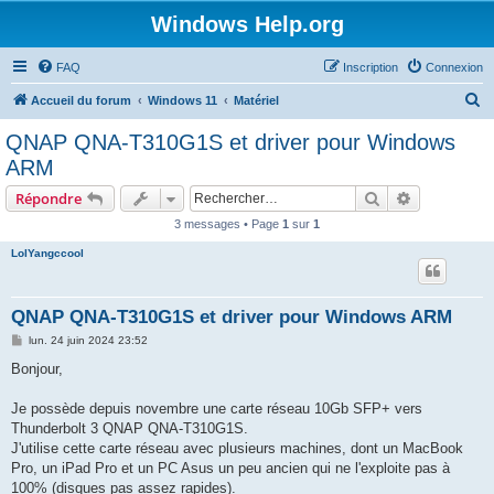
Windows Help.org
FAQ
Inscription
Connexion
R
Accueil du forum
Windows 11
Matériel
e
QNAP QNA-T310G1S et driver pour Windows
c
ARM
h
Rechercher
Recherche 
Répondre
e
3 messages • Page
1
sur
1
r
LolYangccool
c
h
e
QNAP QNA-T310G1S et driver pour Windows ARM
r
M
lun. 24 juin 2024 23:52
e
s
Bonjour,
s
a
g
Je possède depuis novembre une carte réseau 10Gb SFP+ vers
e
Thunderbolt 3 QNAP QNA-T310G1S.
J'utilise cette carte réseau avec plusieurs machines, dont un MacBook
Pro, un iPad Pro et un PC Asus un peu ancien qui ne l'exploite pas à
100% (disques pas assez rapides).