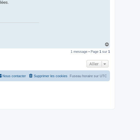
Y
lées.
a
n
g
c
c
o
o
l
H
a
1 message • Page
1
sur
1
u
t
Aller
Nous contacter
Supprimer les cookies
Fuseau horaire sur
UTC