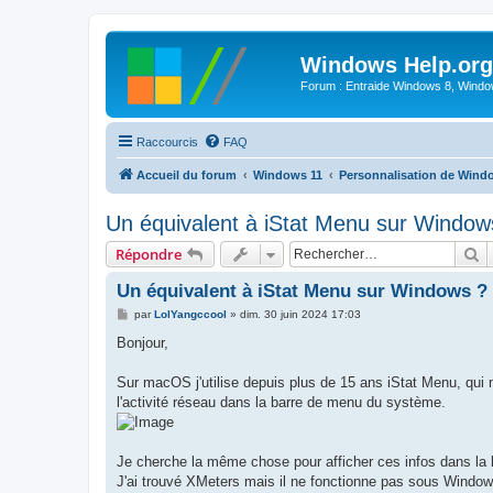
Windows Help.org
Forum : Entraide Windows 8, Windows
Raccourcis
FAQ
Accueil du forum
Windows 11
Personnalisation de Wind
Un équivalent à iStat Menu sur Window
R
Répondre
Un équivalent à iStat Menu sur Windows ?
M
par
LolYangccool
»
dim. 30 juin 2024 17:03
e
s
Bonjour,
s
a
g
Sur macOS j'utilise depuis plus de 15 ans iStat Menu, qui m
e
l'activité réseau dans la barre de menu du système.
Je cherche la même chose pour afficher ces infos dans la
J'ai trouvé XMeters mais il ne fonctionne pas sous Windows 