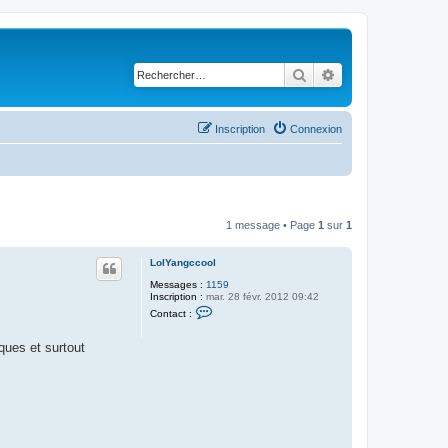
Rechercher
Recherche avancé
Inscription
Connexion
1 message • Page
1
sur
1
LolYangccool
Messages :
1159
Inscription :
mar. 28 févr. 2012 09:42
C
Contact :
o
n
t
ques et surtout
a
c
t
e
r
L
o
l