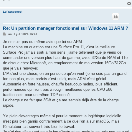
LolYangccool
Re: Un partition manager fonctionnel sur Windows 11 ARM ?
M
lun. 1 juil. 2024 16:41
e
s
Je ne suis pas du même avis que toi sur ARM.
s
La machine en question est une Surface Pro 11, c'est la meilleure
a
g
Surface Pro jamais sorti à mon sens, j'aime tellement que je viens de
e
commander une version plus haut de gamme, avec 32Go de RAM et 1To
de disque chez Microsoft, en remplacement de ma version 16Go/512Go
que je vais renvoyer.
L'IA c'est une chose, on en pense ce qu'on veut (je ne suis pas un grand
fan non plus, mais parfois c'est utile), mais ARM c'est génial.
Autonomie en forte hausse, chauffe beaucoup moins, plus efficient,
performances qui n'ont pas à rougir, meilleures que les CPU x86
traditionnels pour un même TDP donné.
Le chargeur ne fait que 36W et ça me semble déjà être de la charge
rapide.
Y'a plein d'avantages même si pour le moment la logithèque logicielle
n'est pas bien garnis contrairement à ce que l'on a sur macOS, mais
l'émulateur fait souvent très bien le travail.
Je n'ai rien découvert pour le jeu d'instruction, mais je ne vois pas en quoi