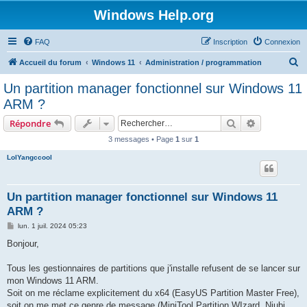
Windows Help.org
FAQ
Inscription
Connexion
R
Accueil du forum
Windows 11
Administration / programmation
e
Un partition manager fonctionnel sur Windows 11
c
ARM ?
h
Rechercher
Recherche 
Répondre
e
3 messages • Page
1
sur
1
r
LolYangccool
c
h
e
Un partition manager fonctionnel sur Windows 11
ARM ?
r
M
lun. 1 juil. 2024 05:23
e
s
Bonjour,
s
a
g
Tous les gestionnaires de partitions que j'installe refusent de se lancer sur
e
mon Windows 11 ARM.
Soit on me réclame explicitement du x64 (EasyUS Partition Master Free),
soit on me met ce genre de message (MiniTool Partition WIzard, Niubi