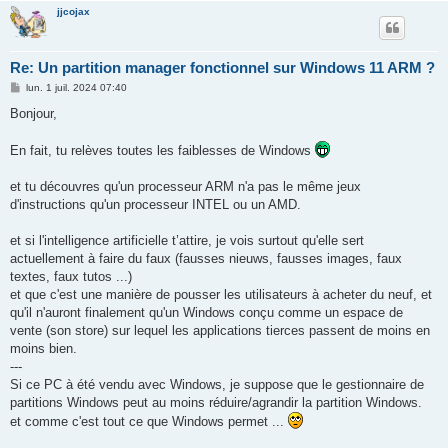
jjcojax
Re: Un partition manager fonctionnel sur Windows 11 ARM ?
M
lun. 1 juil. 2024 07:40
e
s
Bonjour,
s
a
g
En fait, tu relèves toutes les faiblesses de Windows
e
et tu découvres qu'un processeur ARM n'a pas le même jeux
d'instructions qu'un processeur INTEL ou un AMD.
et si l'intelligence artificielle t’attire, je vois surtout qu'elle sert
actuellement à faire du faux (fausses nieuws, fausses images, faux
textes, faux tutos ...)
et que c'est une manière de pousser les utilisateurs à acheter du neuf, et
qu'il n'auront finalement qu'un Windows conçu comme un espace de
vente (son store) sur lequel les applications tierces passent de moins en
moins bien.
---
Si ce PC à été vendu avec Windows, je suppose que le gestionnaire de
partitions Windows peut au moins réduire/agrandir la partition Windows.
et comme c'est tout ce que Windows permet ...