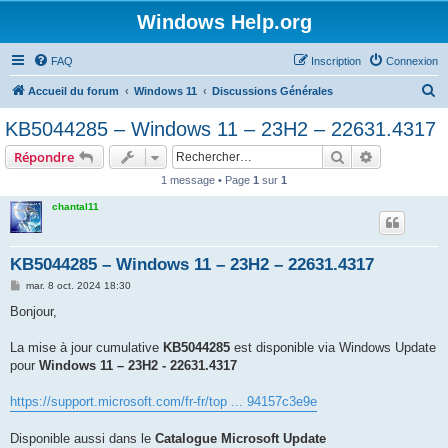
Windows Help.org
FAQ
Inscription
Connexion
R
Accueil du forum
Windows 11
Discussions Générales
e
KB5044285 – Windows 11 – 23H2 – 22631.4317
c
Rechercher
Recherche 
Répondre
h
1 message • Page
1
sur
1
e
chantal11
r
c
h
KB5044285 – Windows 11 – 23H2 – 22631.4317
e
M
mar. 8 oct. 2024 18:30
e
r
s
Bonjour,
s
a
g
La mise à jour cumulative
KB5044285
est disponible via Windows Update
e
pour
Windows 11 – 23H2 - 22631.4317
https://support.microsoft.com/fr-fr/top ... 94157c3e9e
Disponible aussi dans le
Catalogue Microsoft Update