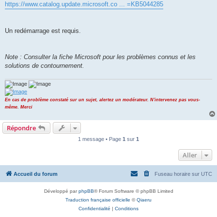
https://www.catalog.update.microsoft.co ... =KB5044285
Un redémarrage est requis.
Note : Consulter la fiche Microsoft pour les problèmes connus et les
solutions de contournement.
En cas de problème constaté sur un sujet, alertez un modérateur. N'intervenez pas vous-
même. Merci
Répondre
1 message • Page
1
sur
1
Aller
Accueil du forum
Fuseau horaire sur
UTC
Développé par
phpBB
® Forum Software © phpBB Limited
Traduction française officielle
©
Qiaeru
Confidentialité
|
Conditions