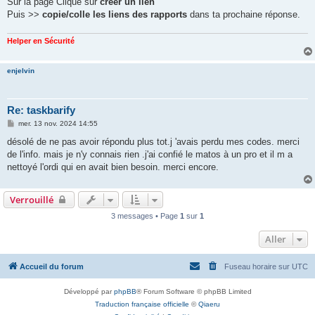
Sur la page Clique sur
créer un lien
Puis >>
copie/colle les liens des rapports
dans ta prochaine réponse.
Helper en Sécurité
enjelvin
Re: taskbarify
M
mer. 13 nov. 2024 14:55
e
s
désolé de ne pas avoir répondu plus tot.j 'avais perdu mes codes. merci
s
de l'info. mais je n'y connais rien .j'ai confié le matos à un pro et il m a
a
g
nettoyé l'ordi qui en avait bien besoin. merci encore.
e
Verrouillé
3 messages • Page
1
sur
1
Aller
Accueil du forum
Fuseau horaire sur
UTC
Développé par
phpBB
® Forum Software © phpBB Limited
Traduction française officielle
©
Qiaeru