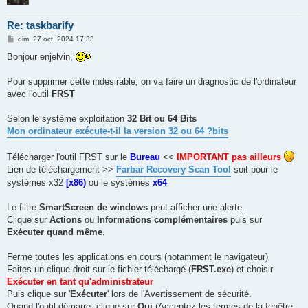
Re: taskbarify
M
dim. 27 oct. 2024 17:33
e
s
Bonjour enjelvin,
s
a
g
Pour supprimer cette indésirable, on va faire un diagnostic de l'ordinateur
e
avec l'outil
FRST
Selon le système exploitation
32 Bit ou 64 Bits
Mon ordinateur exécute-t-il la version 32 ou 64 ?bits
Télécharger l'outil FRST sur le
Bureau
<<
IMPORTANT pas ailleurs
Lien de téléchargement >>
Farbar Recovery Scan Tool
soit pour le
systèmes x32
[x86)
ou le systèmes
x64
Le filtre
SmartScreen de windows
peut afficher une alerte.
Clique sur
Actions
ou
Informations complémentaires
puis sur
Exécuter quand même
.
Ferme toutes les applications en cours (notamment le navigateur)
Faites un clique droit sur le fichier téléchargé (
FRST.exe
) et choisir
Exécuter en tant qu'administrateur
Puis clique sur '
Exécuter
' lors de l'Avertissement de sécurité.
Quand l'outil démarre, clique sur
Oui
(Acceptez les termes de la fenêtre