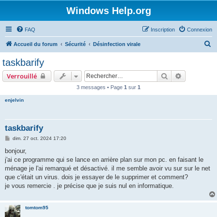
Windows Help.org
FAQ
Inscription
Connexion
R
Accueil du forum
Sécurité
Désinfection virale
e
taskbarify
c
Rechercher
Recherche 
Verrouillé
h
3 messages • Page
1
sur
1
e
enjelvin
r
c
h
taskbarify
e
M
dim. 27 oct. 2024 17:20
e
r
s
bonjour,
s
j'ai ce programme qui se lance en arrière plan sur mon pc. en faisant le
a
g
ménage je l'ai remarqué et désactivé. il me semble avoir vu sur sur le net
e
que c'était un virus. dois je essayer de le supprimer et comment?
je vous remercie . je précise que je suis nul en informatique.
tomtom95