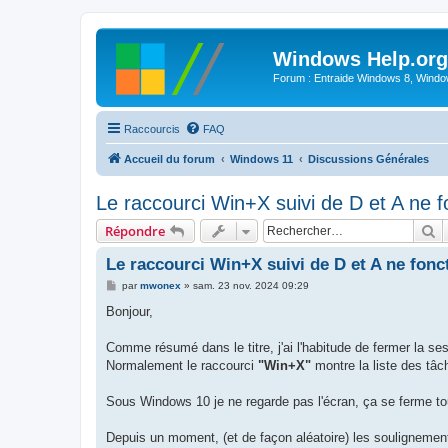
Windows Help.org
Forum : Entraide Windows 8, Windows
Raccourcis
FAQ
Accueil du forum
Windows 11
Discussions Générales
Le raccourci Win+X suivi de D et A ne f
R
Répondre
Le raccourci Win+X suivi de D et A ne fonc
M
par
mwonex
»
sam. 23 nov. 2024 09:29
e
s
Bonjour,
s
a
g
Comme résumé dans le titre, j'ai l'habitude de fermer la se
e
Normalement le raccourci
"Win+X"
montre la liste des tâ
Sous Windows 10 je ne regarde pas l'écran, ça se ferme to
Depuis un moment, (et de façon aléatoire) les soulignemen