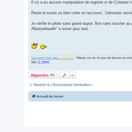
Il n'y a eu aucune manipulation de registre ni de Ccleaner i
Reste la souris ou bien créer un raccourci. J'aimerais savoir
Je vérifie le pilote sans grand espoir. Bon sans toucher a
/Restorehealth" à tester plus tard.
"La carte n'est pas
le territoire
. "Mieulx est de ris que de larmes escr
Win 11
25H2
Répondre
Revenir à « Discussions Générales »
Accueil du forum