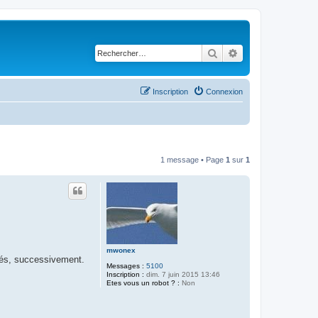
Rechercher
Recherche avancé
Inscription
Connexion
1 message • Page
1
sur
1
mwonex
nés, successivement.
Messages :
5100
Inscription :
dim. 7 juin 2015 13:46
Etes vous un robot ? :
Non