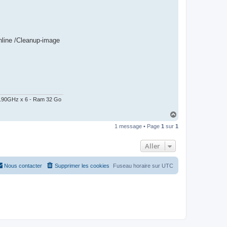
Online /Cleanup-image
@ 2.90GHz x 6 - Ram 32 Go
H
a
1 message • Page
1
sur
1
u
t
Aller
Nous contacter
Supprimer les cookies
Fuseau horaire sur
UTC