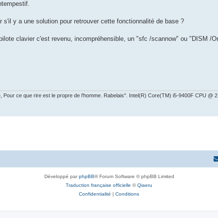
ntempestif.
 s'il y a une solution pour retrouver cette fonctionnalité de base ?
u pilote clavier c'est revenu, incompréhensible, un "sfc /scannow" ou "DISM /
ire, Pour ce que rire est le propre de l'homme. Rabelais". Intel(R) Core(TM) i5-9400F CPU 
Développé par
phpBB
® Forum Software © phpBB Limited
Traduction française officielle
©
Qiaeru
Confidentialité
|
Conditions