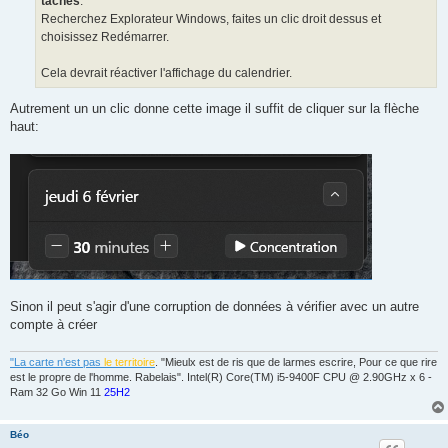
tâches
.
Recherchez Explorateur Windows, faites un clic droit dessus et
choisissez Redémarrer.
Cela devrait réactiver l'affichage du calendrier.
Autrement un un clic donne cette image il suffit de cliquer sur la flèche
haut:
Sinon il peut s'agir d'une corruption de données à vérifier avec un autre
compte à créer
"La carte n'est pas
le territoire
. "Mieulx est de ris que de larmes escrire, Pour ce que rire
est le propre de l'homme. Rabelais". Intel(R) Core(TM) i5-9400F CPU @ 2.90GHz x 6 -
Ram 32 Go Win 11
25H2
Béo