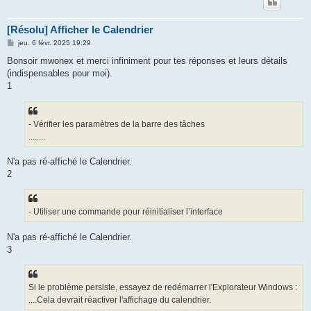
[Résolu] Afficher le Calendrier
M
jeu. 6 févr. 2025 19:29
e
s
Bonsoir mwonex et merci infiniment pour tes réponses et leurs détails
s
(indispensables pour moi).
a
g
1
e
- Vérifier les paramètres de la barre des tâches
........
N'a pas ré-affiché le Calendrier.
2
- Utiliser une commande pour réinitialiser l’interface
N'a pas ré-affiché le Calendrier.
3
Si le problème persiste, essayez de redémarrer l'Explorateur Windows :
....Cela devrait réactiver l'affichage du calendrier.