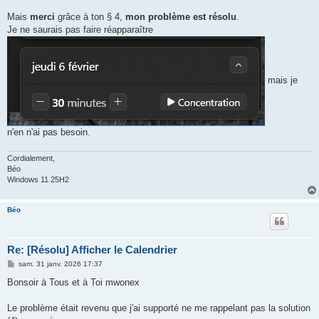
Mais
merci
grâce à ton § 4,
mon problème est résolu
.
Je ne saurais pas faire réapparaître
mais je
n'en n'ai pas besoin.
Cordialement,
Béo
Windows 11 25H2
Béo
Re: [Résolu] Afficher le Calendrier
M
sam. 31 janv. 2026 17:37
e
s
Bonsoir à Tous et à Toi mwonex
s
a
g
Le problème était revenu que j'ai supporté ne me rappelant pas la solution
e