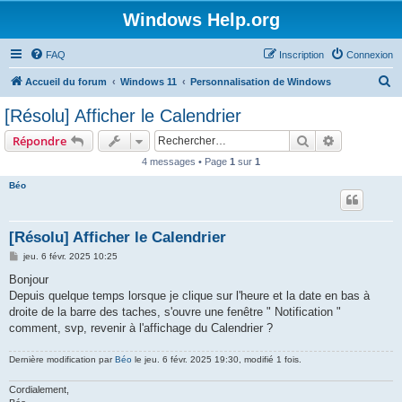
Windows Help.org
FAQ
Inscription
Connexion
R
Accueil du forum
Windows 11
Personnalisation de Windows
e
[Résolu] Afficher le Calendrier
c
Rechercher
Recherche 
Répondre
h
4 messages • Page
1
sur
1
e
Béo
r
c
h
[Résolu] Afficher le Calendrier
e
M
jeu. 6 févr. 2025 10:25
e
r
s
Bonjour
s
Depuis quelque temps lorsque je clique sur l'heure et la date en bas à
a
g
droite de la barre des taches, s'ouvre une fenêtre " Notification "
e
comment, svp, revenir à l'affichage du Calendrier ?
Dernière modification par
Béo
le jeu. 6 févr. 2025 19:30, modifié 1 fois.
Cordialement,