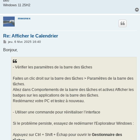
Béo
Windows 11 25H2
mwonex
Re: Afficher le Calendrier
M
jeu. 6 févr. 2025 16:40
e
s
Bonjour,
s
a
g
e
- Vérifier les paramètres de la barre des tâches
Faites un clic droit sur la barre des tâches > Paramètres de la barre des
tâches.
Allez dans Comportements de la barre des tâches et activez Afficher les
badges sur les applications de la barre des tâches.
Redémarrez votre PC et testez à nouveau.
- Utiliser une commande pour réinitialiser l’interface
Si le problème persiste, essayez de redémarrer l'Explorateur Windows :
Appuyez sur Ctrl + Shift + Échap pour ouvrir le
Gestionnaire des