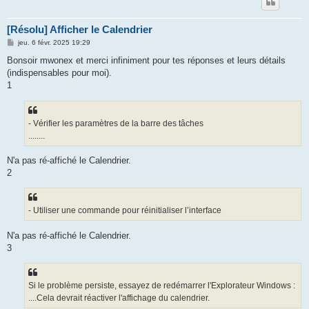
[Résolu] Afficher le Calendrier
M
jeu. 6 févr. 2025 19:29
e
s
Bonsoir mwonex et merci infiniment pour tes réponses et leurs détails
s
(indispensables pour moi).
a
g
1
e
- Vérifier les paramètres de la barre des tâches
........
N'a pas ré-affiché le Calendrier.
2
- Utiliser une commande pour réinitialiser l’interface
N'a pas ré-affiché le Calendrier.
3
Si le problème persiste, essayez de redémarrer l'Explorateur Windows :
....Cela devrait réactiver l'affichage du calendrier.