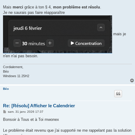
Mais
merci
grâce à ton § 4,
mon problème est résolu
.
Je ne saurais pas faire réapparaître
mais je
n'en n'ai pas besoin.
Cordialement,
Béo
Windows 11 25H2
Béo
Re: [Résolu] Afficher le Calendrier
M
sam. 31 janv. 2026 17:37
e
s
Bonsoir à Tous et à Toi mwonex
s
a
g
Le problème était revenu que j'ai supporté ne me rappelant pas la solution
e