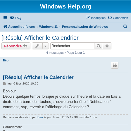
Windows Help.org
FAQ
Inscription
Connexion
R
Accueil du forum
Windows 11
Personnalisation de Windows
e
[Résolu] Afficher le Calendrier
c
Rechercher
Recherche 
Répondre
h
4 messages • Page
1
sur
1
e
Béo
r
c
h
[Résolu] Afficher le Calendrier
e
M
jeu. 6 févr. 2025 10:25
e
r
s
Bonjour
s
Depuis quelque temps lorsque je clique sur l'heure et la date en bas à
a
g
droite de la barre des taches, s'ouvre une fenêtre " Notification "
e
comment, svp, revenir à l'affichage du Calendrier ?
Dernière modification par
Béo
le jeu. 6 févr. 2025 19:30, modifié 1 fois.
Cordialement,