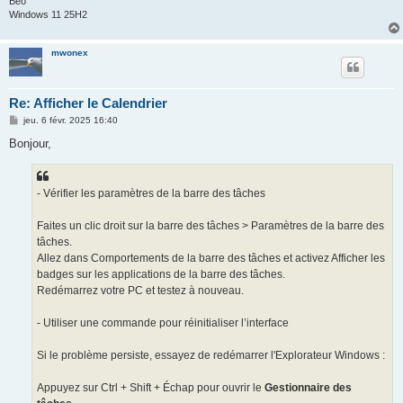
Béo
Windows 11 25H2
mwonex
Re: Afficher le Calendrier
M
jeu. 6 févr. 2025 16:40
e
s
Bonjour,
s
a
g
e
- Vérifier les paramètres de la barre des tâches
Faites un clic droit sur la barre des tâches > Paramètres de la barre des
tâches.
Allez dans Comportements de la barre des tâches et activez Afficher les
badges sur les applications de la barre des tâches.
Redémarrez votre PC et testez à nouveau.
- Utiliser une commande pour réinitialiser l’interface
Si le problème persiste, essayez de redémarrer l'Explorateur Windows :
Appuyez sur Ctrl + Shift + Échap pour ouvrir le
Gestionnaire des