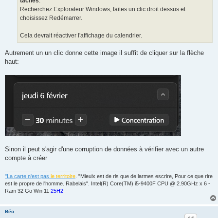
tâches
.
Recherchez Explorateur Windows, faites un clic droit dessus et
choisissez Redémarrer.
Cela devrait réactiver l'affichage du calendrier.
Autrement un un clic donne cette image il suffit de cliquer sur la flèche
haut:
Sinon il peut s'agir d'une corruption de données à vérifier avec un autre
compte à créer
"La carte n'est pas
le territoire
. "Mieulx est de ris que de larmes escrire, Pour ce que rire
est le propre de l'homme. Rabelais". Intel(R) Core(TM) i5-9400F CPU @ 2.90GHz x 6 -
Ram 32 Go Win 11
25H2
Béo