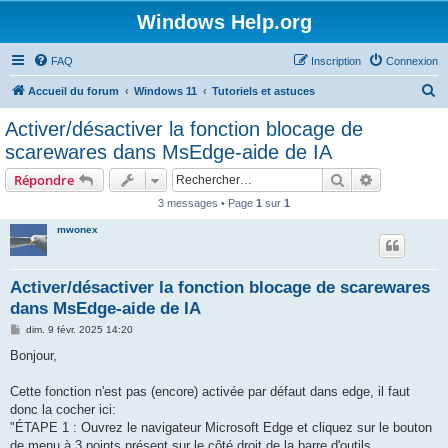
Windows Help.org
FAQ
Inscription
Connexion
R
Accueil du forum
Windows 11
Tutoriels et astuces
e
Activer/désactiver la fonction blocage de
c
scarewares dans MsEdge-aide de IA
h
Rechercher
Recherche 
Répondre
e
3 messages • Page
1
sur
1
r
mwonex
c
h
e
Activer/désactiver la fonction blocage de scarewares
dans MsEdge-aide de IA
r
M
dim. 9 févr. 2025 14:20
e
s
Bonjour,
s
a
g
Cette fonction n'est pas (encore) activée par défaut dans edge, il faut
e
donc la cocher ici:
"ÉTAPE 1 : Ouvrez le navigateur Microsoft Edge et cliquez sur le bouton
de menu à 3 points présent sur le côté droit de la barre d'outils.