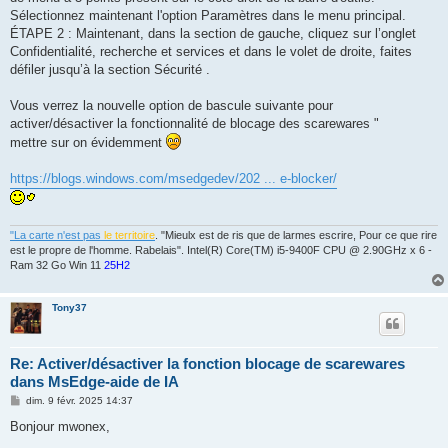
Sélectionnez maintenant l'option Paramètres dans le menu principal.
ÉTAPE 2 : Maintenant, dans la section de gauche, cliquez sur l’onglet
Confidentialité, recherche et services et dans le volet de droite, faites
défiler jusqu’à la section Sécurité .
Vous verrez la nouvelle option de bascule suivante pour
activer/désactiver la fonctionnalité de blocage des scarewares "
mettre sur on évidemment
https://blogs.windows.com/msedgedev/202 ... e-blocker/
"La carte n'est pas
le territoire
. "Mieulx est de ris que de larmes escrire, Pour ce que rire
est le propre de l'homme. Rabelais". Intel(R) Core(TM) i5-9400F CPU @ 2.90GHz x 6 -
Ram 32 Go Win 11
25H2
Tony37
Re: Activer/désactiver la fonction blocage de scarewares
dans MsEdge-aide de IA
M
dim. 9 févr. 2025 14:37
e
s
Bonjour mwonex,
s
a