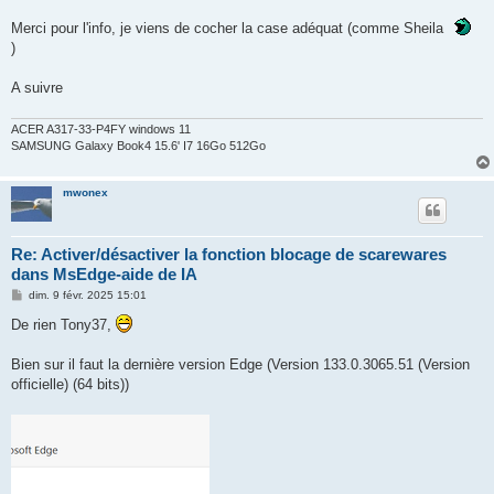
g
Merci pour l'info, je viens de cocher la case adéquat (comme Sheila
e
)
A suivre
ACER A317-33-P4FY windows 11
SAMSUNG Galaxy Book4 15.6' I7 16Go 512Go
mwonex
Re: Activer/désactiver la fonction blocage de scarewares
dans MsEdge-aide de IA
M
dim. 9 févr. 2025 15:01
e
s
De rien Tony37,
s
a
g
Bien sur il faut la dernière version Edge (Version 133.0.3065.51 (Version
e
officielle) (64 bits))