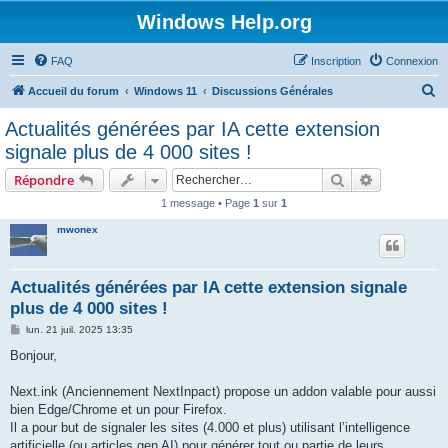
Windows Help.org
FAQ
Inscription
Connexion
R
Accueil du forum
Windows 11
Discussions Générales
e
Actualités générées par IA cette extension
c
signale plus de 4 000 sites !
h
Rechercher
Recherche 
Répondre
e
1 message • Page
1
sur
1
r
mwonex
c
h
e
Actualités générées par IA cette extension signale
plus de 4 000 sites !
r
M
lun. 21 juil. 2025 13:35
e
s
Bonjour,
s
a
g
Next.ink (Anciennement NextInpact) propose un addon valable pour aussi
e
bien Edge/Chrome et un pour Firefox.
Il a pour but de signaler les sites (4.000 et plus) utilisant l’intelligence
artificielle (ou articles gen AI) pour générer tout ou partie de leurs