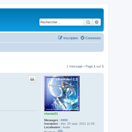
Rechercher
Recherche avancé
Inscription
Connexion
1 message • Page
1
sur
1
chantal11
Messages :
6989
Inscription :
dim. 25 sept. 2011 11:59
Localisation :
Aude
C