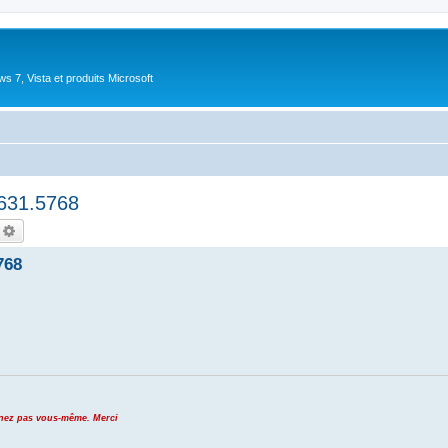
 7, Vista et produits Microsoft
631.5768
echercher
Recherche avancée
768
venez pas vous-même. Merci