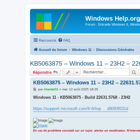
Windows Help.org
Forum : Entraide Windows 8, Windows
Raccourcis
FAQ
Accueil du forum
Windows 11
Discussions Générales
KB5063875 – Windows 11 – 23H2 – 22
R
Répondre
KB5063875 – Windows 11 – 23H2 – 22631.5
M
par
chantal11
»
mar. 12 août 2025 18:26
e
s
Windows 11 - KB5063875 - Build 22631.5768 - 23H2
s
a
g
https://support.microsoft.com/fr-fr/top ... d9093f031d
e
En cas de problème constaté sur un sujet, alertez un modérateur. N'inter