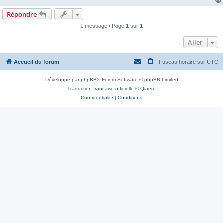
Répondre
1 message • Page
1
sur
1
Aller
Accueil du forum
Fuseau horaire sur
UTC
Développé par
phpBB
® Forum Software © phpBB Limited
Traduction française officielle
©
Qiaeru
Confidentialité
|
Conditions