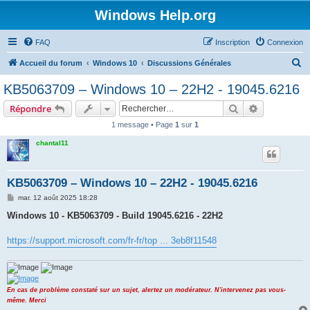
Windows Help.org
FAQ
Inscription
Connexion
R
Accueil du forum
Windows 10
Discussions Générales
e
KB5063709 – Windows 10 – 22H2 - 19045.6216
c
Rechercher
Recherche 
Répondre
h
1 message • Page
1
sur
1
e
chantal11
r
c
h
KB5063709 – Windows 10 – 22H2 - 19045.6216
e
M
mar. 12 août 2025 18:28
e
r
s
Windows 10 - KB5063709 - Build 19045.6216 - 22H2
s
a
g
https://support.microsoft.com/fr-fr/top ... 3eb8f11548
e
En cas de problème constaté sur un sujet, alertez un modérateur. N'intervenez pas vous-
même. Merci