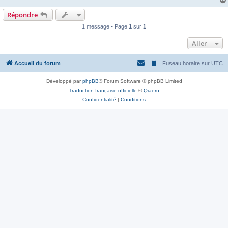
Répondre
1 message • Page
1
sur
1
Aller
Accueil du forum
Fuseau horaire sur
UTC
Développé par
phpBB
® Forum Software © phpBB Limited
Traduction française officielle
©
Qiaeru
Confidentialité
|
Conditions