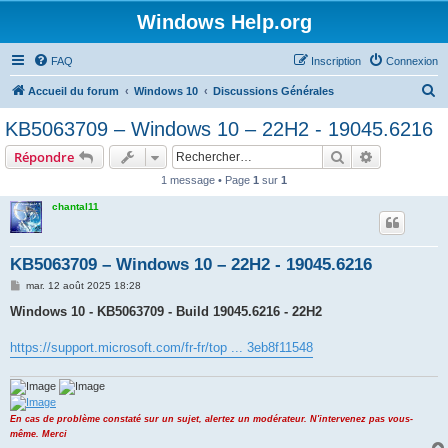
Windows Help.org
FAQ
Inscription
Connexion
R
Accueil du forum
Windows 10
Discussions Générales
e
KB5063709 – Windows 10 – 22H2 - 19045.6216
c
Rechercher
Recherche 
Répondre
h
1 message • Page
1
sur
1
e
chantal11
r
c
h
KB5063709 – Windows 10 – 22H2 - 19045.6216
e
M
mar. 12 août 2025 18:28
e
r
s
Windows 10 - KB5063709 - Build 19045.6216 - 22H2
s
a
g
https://support.microsoft.com/fr-fr/top ... 3eb8f11548
e
En cas de problème constaté sur un sujet, alertez un modérateur. N'intervenez pas vous-
même. Merci