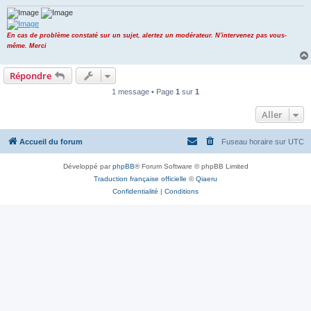
En cas de problème constaté sur un sujet, alertez un modérateur. N'intervenez pas vous-
même. Merci
Répondre
1 message • Page
1
sur
1
Aller
Accueil du forum
Fuseau horaire sur
UTC
Développé par
phpBB
® Forum Software © phpBB Limited
Traduction française officielle
©
Qiaeru
Confidentialité
|
Conditions