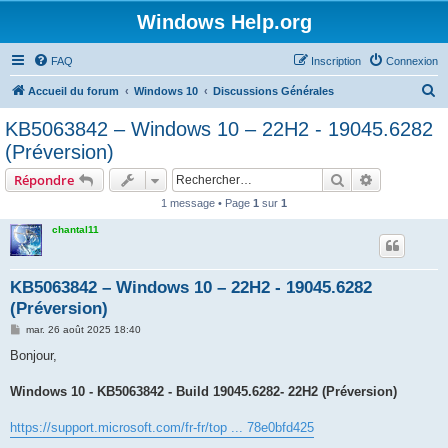
Windows Help.org
FAQ
Inscription
Connexion
R
Accueil du forum
Windows 10
Discussions Générales
e
KB5063842 – Windows 10 – 22H2 - 19045.6282
c
(Préversion)
h
Rechercher
Recherche 
Répondre
e
1 message • Page
1
sur
1
r
chantal11
c
h
e
KB5063842 – Windows 10 – 22H2 - 19045.6282
(Préversion)
r
M
mar. 26 août 2025 18:40
e
s
Bonjour,
s
a
g
Windows 10 - KB5063842 - Build 19045.6282- 22H2 (Préversion)
e
https://support.microsoft.com/fr-fr/top ... 78e0bfd425