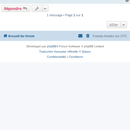
Répondre
1 message • Page
1
sur
1
Aller
Accueil du forum
Fuseau horaire sur
UTC
Développé par
phpBB
® Forum Software © phpBB Limited
Traduction française officielle
©
Qiaeru
Confidentialité
|
Conditions