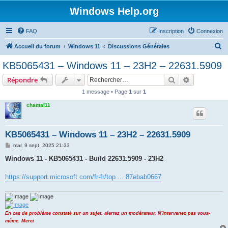
Windows Help.org
FAQ
Inscription
Connexion
R
Accueil du forum
Windows 11
Discussions Générales
e
KB5065431 – Windows 11 – 23H2 – 22631.5909
c
Rechercher
Recherche 
Répondre
h
1 message • Page
1
sur
1
e
chantal11
r
c
h
KB5065431 – Windows 11 – 23H2 – 22631.5909
e
M
mar. 9 sept. 2025 21:33
e
r
s
Windows 11 - KB5065431 - Build 22631.5909 - 23H2
s
a
g
https://support.microsoft.com/fr-fr/top ... 87ebab0667
e
En cas de problème constaté sur un sujet, alertez un modérateur. N'intervenez pas vous-
même. Merci