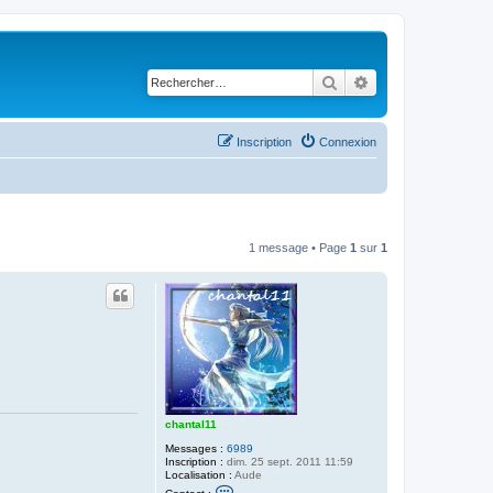
Rechercher
Recherche avancé
Inscription
Connexion
1 message • Page
1
sur
1
chantal11
Messages :
6989
Inscription :
dim. 25 sept. 2011 11:59
Localisation :
Aude
C