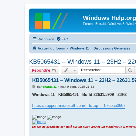
Windows Help.org
Forum : Entraide Windows 8, Windows
Raccourcis
FAQ
Accueil du forum
Windows 11
Discussions Générales
KB5065431 – Windows 11 – 23H2 – 22
R
Répondre
KB5065431 – Windows 11 – 23H2 – 22631.5
M
par
chantal11
»
mar. 9 sept. 2025 21:33
e
s
Windows 11 - KB5065431 - Build 22631.5909 - 23H2
s
a
g
https://support.microsoft.com/fr-fr/top ... 87ebab0667
e
En cas de problème constaté sur un sujet, alertez un modérateur. N'inter