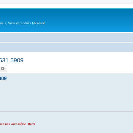
 7, Vista et produits Microsoft
631.5909
echercher
Recherche avancée
909
venez pas vous-même. Merci