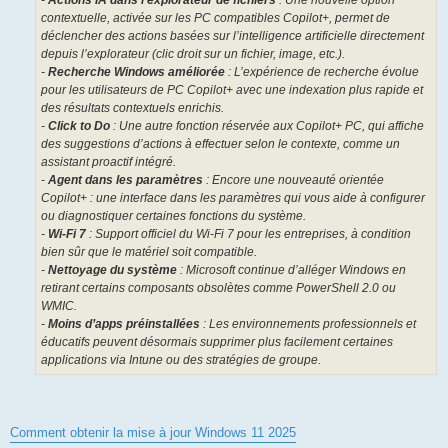
-
Actions IA dans l’explorateur de fichiers
: Une nouvelle option
contextuelle, activée sur les PC compatibles Copilot+, permet de
déclencher des actions basées sur l’intelligence artificielle directement
depuis l’explorateur (clic droit sur un fichier, image, etc.).
-
Recherche Windows améliorée
: L’expérience de recherche évolue
pour les utilisateurs de PC Copilot+ avec une indexation plus rapide et
des résultats contextuels enrichis.
-
Click to Do
: Une autre fonction réservée aux Copilot+ PC, qui affiche
des suggestions d’actions à effectuer selon le contexte, comme un
assistant proactif intégré.
-
Agent dans les paramètres
: Encore une nouveauté orientée
Copilot+ : une interface dans les paramètres qui vous aide à configurer
ou diagnostiquer certaines fonctions du système.
-
Wi-Fi 7
: Support officiel du Wi-Fi 7 pour les entreprises, à condition
bien sûr que le matériel soit compatible.
-
Nettoyage du système
: Microsoft continue d’alléger Windows en
retirant certains composants obsolètes comme PowerShell 2.0 ou
WMIC.
-
Moins d’apps préinstallées
: Les environnements professionnels et
éducatifs peuvent désormais supprimer plus facilement certaines
applications via Intune ou des stratégies de groupe.
Comment obtenir la mise à jour Windows 11 2025