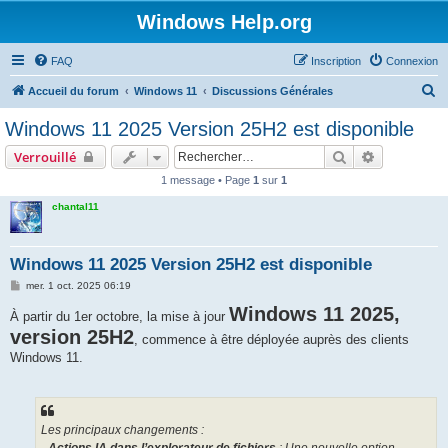
Windows Help.org
FAQ
Inscription
Connexion
R
Accueil du forum
Windows 11
Discussions Générales
e
Windows 11 2025 Version 25H2 est disponible
c
Rechercher
Recherche 
Verrouillé
h
1 message • Page
1
sur
1
e
chantal11
r
c
h
Windows 11 2025 Version 25H2 est disponible
e
M
mer. 1 oct. 2025 06:19
e
r
s
Windows 11 2025,
À partir du 1er octobre, la mise à jour
s
version 25H2
a
, commence à être déployée auprès des clients
g
Windows 11.
e
Les principaux changements :