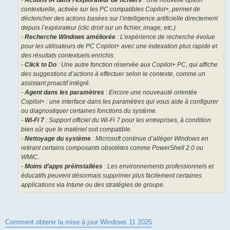
-
Actions IA dans l’explorateur de fichiers
: Une nouvelle option
contextuelle, activée sur les PC compatibles Copilot+, permet de
déclencher des actions basées sur l’intelligence artificielle directement
depuis l’explorateur (clic droit sur un fichier, image, etc.).
-
Recherche Windows améliorée
: L’expérience de recherche évolue
pour les utilisateurs de PC Copilot+ avec une indexation plus rapide et
des résultats contextuels enrichis.
-
Click to Do
: Une autre fonction réservée aux Copilot+ PC, qui affiche
des suggestions d’actions à effectuer selon le contexte, comme un
assistant proactif intégré.
-
Agent dans les paramètres
: Encore une nouveauté orientée
Copilot+ : une interface dans les paramètres qui vous aide à configurer
ou diagnostiquer certaines fonctions du système.
-
Wi-Fi 7
: Support officiel du Wi-Fi 7 pour les entreprises, à condition
bien sûr que le matériel soit compatible.
-
Nettoyage du système
: Microsoft continue d’alléger Windows en
retirant certains composants obsolètes comme PowerShell 2.0 ou
WMIC.
-
Moins d’apps préinstallées
: Les environnements professionnels et
éducatifs peuvent désormais supprimer plus facilement certaines
applications via Intune ou des stratégies de groupe.
Comment obtenir la mise à jour Windows 11 2025