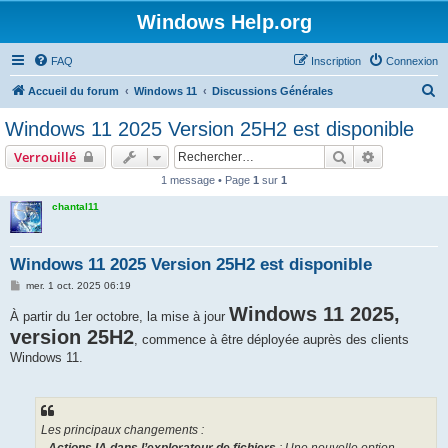
Windows Help.org
FAQ
Inscription
Connexion
R
Accueil du forum
Windows 11
Discussions Générales
e
Windows 11 2025 Version 25H2 est disponible
c
Rechercher
Recherche 
Verrouillé
h
1 message • Page
1
sur
1
e
chantal11
r
c
h
Windows 11 2025 Version 25H2 est disponible
e
M
mer. 1 oct. 2025 06:19
e
r
s
Windows 11 2025,
À partir du 1er octobre, la mise à jour
s
version 25H2
a
, commence à être déployée auprès des clients
g
Windows 11.
e
Les principaux changements :