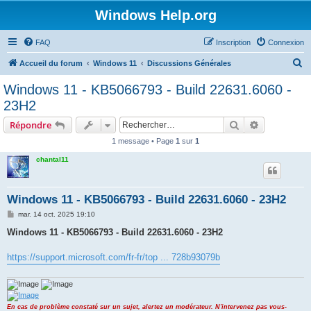
Windows Help.org
FAQ
Inscription
Connexion
R
Accueil du forum
Windows 11
Discussions Générales
e
Windows 11 - KB5066793 - Build 22631.6060 -
c
23H2
h
Rechercher
Recherche 
Répondre
e
1 message • Page
1
sur
1
r
chantal11
c
h
e
Windows 11 - KB5066793 - Build 22631.6060 - 23H2
r
M
mar. 14 oct. 2025 19:10
e
s
Windows 11 - KB5066793 - Build 22631.6060 - 23H2
s
a
g
https://support.microsoft.com/fr-fr/top ... 728b93079b
e
En cas de problème constaté sur un sujet, alertez un modérateur. N'intervenez pas vous-