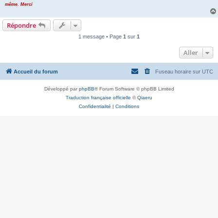
même. Merci
Répondre
1 message • Page
1
sur
1
Aller
Accueil du forum
Fuseau horaire sur
UTC
Développé par
phpBB
® Forum Software © phpBB Limited
Traduction française officielle
©
Qiaeru
Confidentialité
|
Conditions