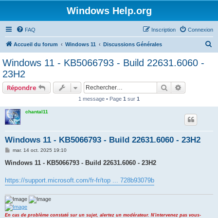
Windows Help.org
FAQ
Inscription
Connexion
R
Accueil du forum
Windows 11
Discussions Générales
e
Windows 11 - KB5066793 - Build 22631.6060 -
c
23H2
h
Rechercher
Recherche 
Répondre
e
1 message • Page
1
sur
1
r
chantal11
c
h
e
Windows 11 - KB5066793 - Build 22631.6060 - 23H2
r
M
mar. 14 oct. 2025 19:10
e
s
Windows 11 - KB5066793 - Build 22631.6060 - 23H2
s
a
g
https://support.microsoft.com/fr-fr/top ... 728b93079b
e
En cas de problème constaté sur un sujet, alertez un modérateur. N'intervenez pas vous-