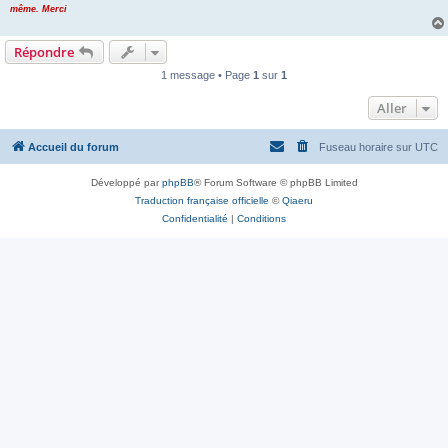
même. Merci
Répondre
1 message • Page
1
sur
1
Aller
Accueil du forum
Fuseau horaire sur
UTC
Développé par
phpBB
® Forum Software © phpBB Limited
Traduction française officielle
©
Qiaeru
Confidentialité
|
Conditions