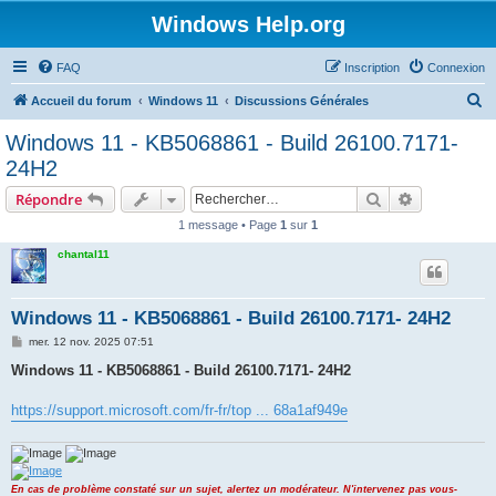
Windows Help.org
FAQ
Inscription
Connexion
R
Accueil du forum
Windows 11
Discussions Générales
e
Windows 11 - KB5068861 - Build 26100.7171-
c
24H2
h
Rechercher
Recherche 
Répondre
e
1 message • Page
1
sur
1
r
chantal11
c
h
e
Windows 11 - KB5068861 - Build 26100.7171- 24H2
r
M
mer. 12 nov. 2025 07:51
e
s
Windows 11 - KB5068861 - Build 26100.7171- 24H2
s
a
g
https://support.microsoft.com/fr-fr/top ... 68a1af949e
e
En cas de problème constaté sur un sujet, alertez un modérateur. N'intervenez pas vous-