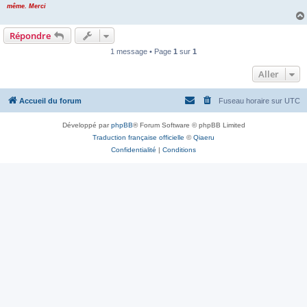
même. Merci
Répondre
1 message • Page
1
sur
1
Aller
Accueil du forum
Fuseau horaire sur
UTC
Développé par
phpBB
® Forum Software © phpBB Limited
Traduction française officielle
©
Qiaeru
Confidentialité
|
Conditions