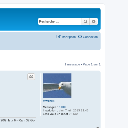
Rechercher
Recherche avancé
Inscription
Connexion
1 message • Page
1
sur
1
mwonex
Messages :
5100
Inscription :
dim. 7 juin 2015 13:46
Etes vous un robot ? :
Non
@ 2.90GHz x 6 - Ram 32 Go