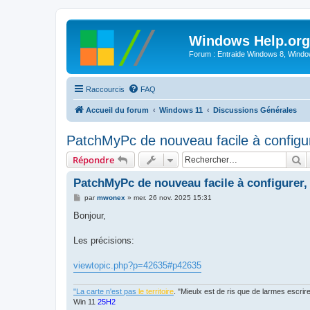
Windows Help.org
Forum : Entraide Windows 8, Windows
Raccourcis
FAQ
Accueil du forum
Windows 11
Discussions Générales
PatchMyPc de nouveau facile à configure
R
Répondre
PatchMyPc de nouveau facile à configurer, 
M
par
mwonex
»
mer. 26 nov. 2025 15:31
e
s
Bonjour,
s
a
g
Les précisions:
e
viewtopic.php?p=42635#p42635
"La carte n'est pas
le territoire
. "Mieulx est de ris que de larmes escr
Win 11
25H2